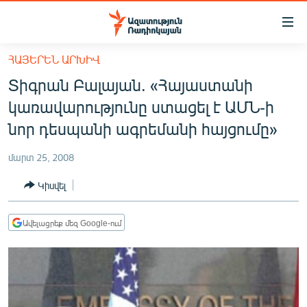
Մատչելիության
հղումներ
Անցնել
ՀԱՅԵՐԵՆ ԱՐԽԻՎ
հիմնական
ԱԶԱՏՈՒԹՅՈՒՆ TV
Տիգրան Բալայան. «Հայաստանի
բովանդակությանը
ՀԱՅԱՍՏԱՆ
Անցնել
կառավարությունը ստացել է ԱՄՆ-ի
հիմնական
ՔԱՂԱՔԱԿԱՆ
նոր դեսպանի ագրեմանի հայցումը»
մենյուին
ԸՆՏՐՈՒԹՅՈՒՆՆԵՐ 2026
Որոնում
մարտ 25, 2008
ԻՐԱՎՈՒՆՔ
Կիսվել
ՀԱՍԱՐԱԿՈՒԹՅՈՒՆ
ՏՆՏԵՍՈՒԹՅՈՒՆ
Ավելացրեք մեզ Google-ում
ՂԱՐԱԲԱՂ
ՊԱՏԵՐԱԶՄԻ 6 ՇԱԲԱԹՆԵՐԸ
ՏԱՐԱԾԱՇՐՋԱՆ