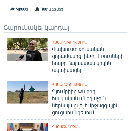
Կիսվել
Հետևեք մեզ
Շարունակել կարդալ
ՀԱՍԱՐԱԿՈՒԹՅՈՒՆ
Փախուստ ռուսական
զորամասից. ինչու է ռուսների
հոսքը Հայաստան կրկին
ակտիվացել
ՀԱՍԱՐԱԿՈՒԹՅՈՒՆ
Գյումրիից Փարիզ․
հայկական անօդաչուն
ներկայացվել է միջազգային
ցուցահանդեսում
ՏԱՐԱԾԱՇՐՋԱՆ