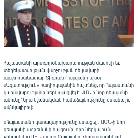
ՄԻՋԱԶԳԱՅԻՆ
ՄՇԱԿՈՒՅԹ
ՍՊՈՐՏ
ՄԵԿՆԱԲԱՆՈՒԹՅՈՒՆ
ՏՏ ԵՒ ԻՆՏԵՐՆԵՏ
ԿՈՐՈՆԱՎԻՐՈՒՍ
Հայաստանի արտգործնախարարության մամուլի եւ
տեղեկատվության վարչության ղեկավարի
ԱՐԽԻՎ
պաշտոնակատար Տիգրան Բալայանը այսօր
ՏԵՍԱՆՅՈՒԹԵՐ
«Ազատություն» ռադիոկայանին հայտնեց, որ Հայաստանի
կառավարությանը ներկայացվել է ԱՄՆ-ի նոր դեսպանի
ԲԱՆԱՎԵՃ
անունը՝ նրա նշանակման համաձայնությունը ստանալու
ՁԳՏԵԼՈՎ ԼԱՎԱԳՈՒՅՆԻՆ
ակնկալիքով:
ՓՈԴՔԱՍԹ
«Հայաստանի կառավարությունը ստացել է ԱՄՆ-ի նոր
դեսպանի ագրեմանի հայցումը, որը ներկայումս
Հայերեն
քննարկվում է», - ասաց Բալայանը, չհրապարակելով