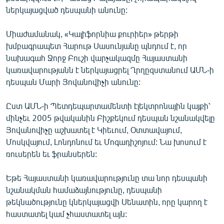
English
ներկայացված դեսպանի անունը:
Русский
Միաժամանակ, «Կալիֆորնիա քուրիեր» թերթի
խմբագրապետ Հարութ Սասունյանը պնդում է, որ
ՀԵՏԵՎԵՔ ՄԵԶ
նախագահ Ջորջ Բուշի վարչակազմը Հայաստանի
կառավարությանն է ներկայացրել Ղրղըզստանում ԱՄՆ-ի
դեսպան Մարի Յովանովիչի անունը:
Ըստ ԱՄՆ-ի Պետդեպարտամենտի էլեկտրոնային կայքի՝
մինչեւ 2005 թվականին Բիշքեկում դեսպան նշանակվելը
«Ազատության» բոլոր կայքերը
Յովանովիչը աշխատել է Կիեւում, Օտտավայում,
Մոսկվայում, Լոնդոնում եւ Մոգադիշոյում: Նա խոսում է
ռուսերեն եւ ֆրանսերեն:
Եթե Հայաստանի կառավարությունը տա նոր դեսպանի
նշանակման համաձայնությունը, դեսպանի
թեկնածությունը կներկայացվի Սենատին, որը կարող է
հաստատել կամ չհաստատել այն: