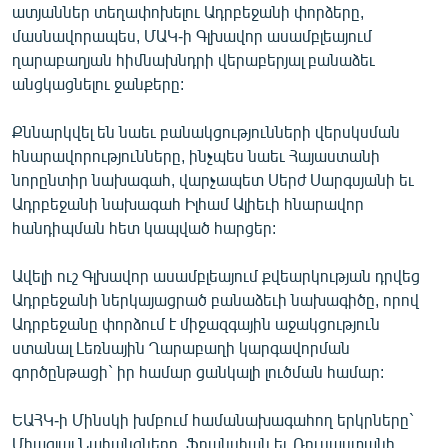
ատյաններ տեղափոխելու Ադրբեջանի փորձերը,
English
մասնավորապես, ՄԱԿ-ի Գլխավոր ասամբլեայում
Русский
ղարաբաղյան հիմնախնդրի վերաբերյալ բանաձեւ
անցկացնելու ջանքերը:
ՀԵՏԵՎԵՔ ՄԵԶ
Քննարկվել են նաեւ բանակցությունների վերսկսման
հնարավորությունները, ինչպես նաեւ Հայաստանի
նորընտիր նախագահ, վարչապետ Սերժ Սարգսյանի եւ
Ադրբեջանի նախագահ Իլհամ Ալիեւի հնարավոր
հանդիպման հետ կապված հարցեր:
«Ազատության» բոլոր կայքերը
Ավելի ուշ Գլխավոր ասամբլեայում քվեարկության դրվեց
Ադրբեջանի ներկայացրած բանաձեւի նախագիծը, որով
Ադրբեջանը փորձում է միջազգային աջակցություն
ստանալ Լեռնային Ղարաբաղի կարգավորման
գործընթացի` իր համար ցանկալի լուծման համար:
ԵԱՀԿ-ի Մինսկի խմբում համանախագահող երկրները`
Միացյալ Նահանգները, Ֆրանսիան եւ Ռուսաստանի