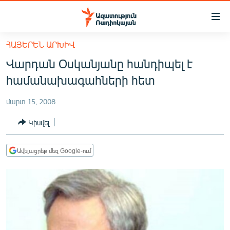
Մատչելիության
հղումներ
Անցնել
ՀԱՅԵՐԵՆ ԱՐԽԻՎ
հիմնական
ԱԶԱՏՈՒԹՅՈՒՆ TV
Վարդան Օսկանյանը հանդիպել է
բովանդակությանը
ՀԱՅԱՍՏԱՆ
Անցնել
համանախագահների հետ
հիմնական
ՔԱՂԱՔԱԿԱՆ
մենյուին
մարտ 15, 2008
ԸՆՏՐՈՒԹՅՈՒՆՆԵՐ 2026
Որոնում
Կիսվել
ԻՐԱՎՈՒՆՔ
ՀԱՍԱՐԱԿՈՒԹՅՈՒՆ
Ավելացրեք մեզ Google-ում
ՏՆՏԵՍՈՒԹՅՈՒՆ
ՂԱՐԱԲԱՂ
ՊԱՏԵՐԱԶՄԻ 6 ՇԱԲԱԹՆԵՐԸ
ՏԱՐԱԾԱՇՐՋԱՆ