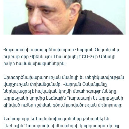
ՄԻՋԱԶԳԱՅԻՆ
ՄՇԱԿՈՒՅԹ
ՍՊՈՐՏ
ՄԵԿՆԱԲԱՆՈՒԹՅՈՒՆ
ՏՏ ԵՒ ԻՆՏԵՐՆԵՏ
Հայաստանի արտգործնախարար Վարդան Օսկանյանը
ուրբաթ օրը Վիեննայում հանդիպել է ԵԱՀԿ-ի Մինսկի
ԿՈՐՈՆԱՎԻՐՈՒՍ
խմբի համանախագահներին:
ԱՐԽԻՎ
Արտգործնախարարության մամուլի եւ տեղեկատվության
ՏԵՍԱՆՅՈՒԹԵՐ
վարչության փոխանցմամբ, Վարդան Օսկանյանը
ԲԱՆԱՎԵՃ
ներկայացրել է հայկական կողմի մտահոգությունները,
Ադրբեջանի կողմից Լեռնային Ղարաբաղի եւ Ադրբեջանի
ՁԳՏԵԼՈՎ ԼԱՎԱԳՈՒՅՆԻՆ
զինված ուժերի շփման գծում լարվածության մթնոլորտը:
ՓՈԴՔԱՍԹ
Նախարարը եւ համանախագահները քննարկել են
Հայերեն
Լեռնային Ղարաբաղի հիմնախնդրի կարգավորումը այլ