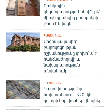
English
Բանկային
զեղծարարությունների՞, թե՞
Русский
միայն դրանցից բողոքների
թիվն է նվազել
ՀԵՏԵՎԵՔ ՄԵԶ
ՀԱՅԱՍՏԱՆ
Սոցիալականից՝
բարեկեցության.
իշխանությունը փոխո՞ւմ է
հանձնաժողովի և
«Ազատության» բոլոր կայքերը
նախարարության
անվանումը
ՀԱՅԱՍՏԱՆ
Կառավարությունը
նախատեսում է 320 մլն
դոլարի նոր վարկեր վերցնել