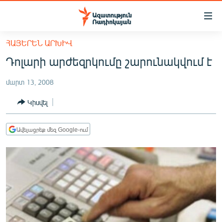
Մատչելիության
հղումներ
Անցնել
ՀԱՅԵՐԵՆ ԱՐԽԻՎ
հիմնական
ԱԶԱՏՈՒԹՅՈՒՆ TV
Դոլարի արժեզրկումը շարունակվում է
բովանդակությանը
ՀԱՅԱՍՏԱՆ
Անցնել
մարտ 13, 2008
հիմնական
ՔԱՂԱՔԱԿԱՆ
մենյուին
Կիսվել
ԸՆՏՐՈՒԹՅՈՒՆՆԵՐ 2026
Որոնում
ԻՐԱՎՈՒՆՔ
Ավելացրեք մեզ Google-ում
ՀԱՍԱՐԱԿՈՒԹՅՈՒՆ
ՏՆՏԵՍՈՒԹՅՈՒՆ
ՂԱՐԱԲԱՂ
ՊԱՏԵՐԱԶՄԻ 6 ՇԱԲԱԹՆԵՐԸ
ՏԱՐԱԾԱՇՐՋԱՆ