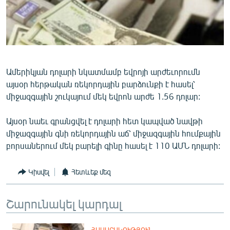
ՄԻՋԱԶԳԱՅԻՆ
ՄՇԱԿՈՒՅԹ
ՍՊՈՐՏ
ՄԵԿՆԱԲԱՆՈՒԹՅՈՒՆ
Ամերիկյան դոլարի նկատմամբ եվրոյի արժեւորումն
ՏՏ ԵՒ ԻՆՏԵՐՆԵՏ
այսօր հերթական ռեկորդային բարձունքի է հասել՝
միջազգային շուկայում մեկ եվրոն արժե 1.56 դոլար:
ԿՈՐՈՆԱՎԻՐՈՒՍ
ԱՐԽԻՎ
Այսօր նաեւ գրանցվել է դոլարի հետ կապված նավթի
միջազգային գնի ռեկորդային աճ՝ միջազգային հումքային
ՏԵՍԱՆՅՈՒԹԵՐ
բորսաներում մեկ բարելի գինը հասել է 110 ԱՄՆ դոլարի:
ԲԱՆԱՎԵՃ
Կիսվել
Հետևեք մեզ
ՁԳՏԵԼՈՎ ԼԱՎԱԳՈՒՅՆԻՆ
ՓՈԴՔԱՍԹ
Շարունակել կարդալ
Հայերեն
ՀԱՍԱՐԱԿՈՒԹՅՈՒՆ