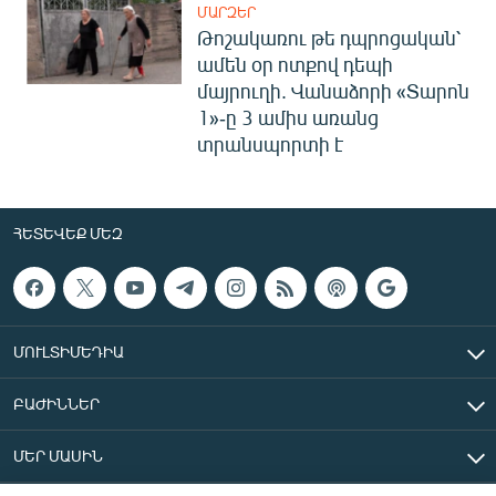
ՄԱՐԶԵՐ
Թոշակառու թե դպրոցական՝
ամեն օր ոտքով դեպի
մայրուղի. Վանաձորի «Տարոն
1»-ը 3 ամիս առանց
տրանսպորտի է
ՀԵՏԵՎԵՔ ՄԵԶ
ՄՈՒԼՏԻՄԵԴԻԱ
ԲԱԺԻՆՆԵՐ
ՄԵՐ ՄԱՍԻՆ