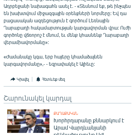
English
Ադրբեջանի նախագահն ասել է. - «Տեսնում եք, թե ինչպես
են խախտվում միջազգային օրենքների նորմերը: Եվ դա
Русский
բացասական ազդեցություն է գործում Լեռնային
Ղարաբաղի հակամարտության կարգավորման վրա: Ուժի
ՀԵՏԵՎԵՔ ՄԵԶ
գործոնը վճռորոշ է մնում, եւ մենք կհասնենք Ղարաբաղի
վերամիավորմանը»:
«Ժամանակը կգա, երբ հայերը կհամաձայնեն
կարգավորմանը»,֊ - եզրափակել է Ալիեւը:
«Ազատության» բոլոր կայքերը
Կիսվել
Հետևեք մեզ
Շարունակել կարդալ
ՔԱՂԱՔԱԿԱՆ
Խորհրդարանը քննարկում է
Արամ Վարդևանյանի
թեկնածությունը ԱԺ