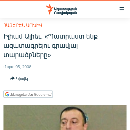
Մատչելիության
հղումներ
Անցնել
ՀԱՅԵՐԵՆ ԱՐԽԻՎ
հիմնական
ԱԶԱՏՈՒԹՅՈՒՆ TV
Իլհամ Ալիեւ. «Պատրաստ ենք
բովանդակությանը
ՀԱՅԱՍՏԱՆ
Անցնել
ազատագրելու գրավյալ
հիմնական
ՔԱՂԱՔԱԿԱՆ
տարածքները»
մենյուին
ԸՆՏՐՈՒԹՅՈՒՆՆԵՐ 2026
Որոնում
մարտ 05, 2008
ԻՐԱՎՈՒՆՔ
Կիսվել
ՀԱՍԱՐԱԿՈՒԹՅՈՒՆ
ՏՆՏԵՍՈՒԹՅՈՒՆ
Ավելացրեք մեզ Google-ում
ՂԱՐԱԲԱՂ
ՊԱՏԵՐԱԶՄԻ 6 ՇԱԲԱԹՆԵՐԸ
ՏԱՐԱԾԱՇՐՋԱՆ