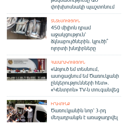
փոխխոսնակի պաշտոնում
ՏՆՏԵՍՈՒԹՅՈՒՆ
450 միլիոն դրամ
աջակցություն՝
ձկնաբույծներին. կլուծի՞
ոլորտի խնդիրները
ՀԱՍԱՐԱԿՈՒԹՅՈՒՆ
«Առյուծ եմ տեսնում,
ասոցացնում եմ Ծառուկյանի
ընկերությունների հետ».
«Կենտրոն» TV-ն տուգանվեց
ԻՐԱՎՈՒՆՔ
Ծառուկյանին նոր՝ 3-րդ
մեղադրանքն է առաջադրվել