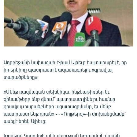
ՄԻՋԱԶԳԱՅԻՆ
ՄՇԱԿՈՒՅԹ
ՍՊՈՐՏ
ՄԵԿՆԱԲԱՆՈՒԹՅՈՒՆ
ՏՏ ԵՒ ԻՆՏԵՐՆԵՏ
ԿՈՐՈՆԱՎԻՐՈՒՍ
Ադրբեջանի նախագահ Իլհամ Ալիեւը հայտարարել է, որ
իր երկիրը պատրաստ է ազատագրելու «գրավյալ
ԱՐԽԻՎ
տարածքները»:
ՏԵՍԱՆՅՈՒԹԵՐ
«Մենք ռազմական տեխնիկա, ինքնաթիռներ եւ
ԲԱՆԱՎԵՃ
զինամթերք ենք գնում՝ պատրաստ լինելու համար
ՁԳՏԵԼՈՎ ԼԱՎԱԳՈՒՅՆԻՆ
գրավյալ տարածքների ազատագրմանը, եւ մենք
պատրաստ ենք դրան»,֊ - «Ռոյթերզ»֊-ի փոխանցմամբ՝
ՓՈԴՔԱՍԹ
ասել է երեկ Ալիեւը:
Հայերեն
Խոսելով Կոսովոյի անկախության հռչակման մասին,