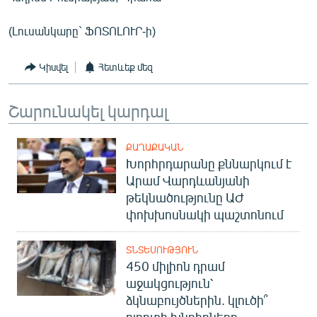
(Լուսանկարը` ՖՈՏՈԼՈՒՐ-ի)
Կիսվել
Հետևեք մեզ
Շարունակել կարդալ
ՔԱՂԱՔԱԿԱՆ
Խորհրդարանը քննարկում է
Արամ Վարդևանյանի
թեկնածությունը ԱԺ
փոխխոսնակի պաշտոնում
ՏՆՏԵՍՈՒԹՅՈՒՆ
450 միլիոն դրամ
աջակցություն՝
ձկնաբույծներին. կլուծի՞
ոլորտի խնդիրները