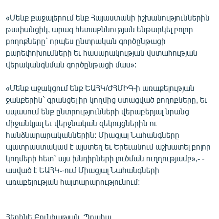
«Մենք քաջալերում ենք Հայաստանի իշխանություններին
թափանցիկ, արագ հետաքննության ենթարկել բոլոր
բողոքները` որպես ընտրական գործընթացի
բարեփոխումների եւ հասարակության վստահության
վերականգնման գործընթացի մաս»:
«Մենք աջակցում ենք ԵԱՀԿ/ԺՀՄԻԳ-ի առաքելության
ջանքերին` գրանցել իր կողմից ստացված բողոքները, եւ
սպասում ենք ընտրությունների վերաբերյալ նրանց
միջանկյալ եւ վերջնական զեկույցներին ու
հանձնարարականներին: Միացյալ Նահանգները
պատրաստակամ է այստեղ եւ Երեւանում աշխատել բոլոր
կողմերի հետ` այս խնդիրների լուծման ուղղությամբ»,֊ -
ասված է ԵԱՀԿ֊-ում Միացյալ Նահանգների
առաքելության հայտարարությունում:
Հեղինե Բունիաթյան, Պրահա