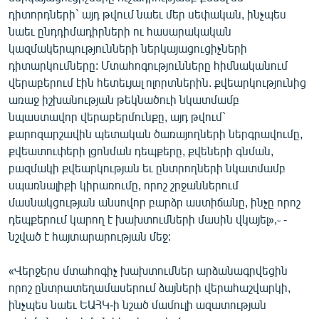
դիտորդների` այդ թվում նաեւ մեր սեփական, ինչպես
նաեւ ընդդիմադիրների ու հասարակական
կազմակերպությունների ներկայացուցիչների
դիտարկումները: Մտահոգությունները հիմնականում
վերաբերում էին հետեւյալ ոլորտներին. քվեարկությունից
առաջ իշխանության թեկնածուի նկատմամբ
նպաստավոր վերաբերմունքը, այդ թվում`
քարոզարշավին պետական ծառայողների ներգրավումը,
քվեատուփերի լցոնման դեպքերը, քվեների գնման,
բազմակի քվեարկության եւ ընտրողների նկատմամբ
սպառնալիքի կիրառումը, որոշ շրջաններում
մասնակցության անսովոր բարձր աստիճանը, ինչը որոշ
դեպքերում կարող է խախտումների մասին վկայել»,֊ -
նշված է հայտարարության մեջ:
«Վերջերս մտահոգիչ խախտումներ արձանագրվեցին
որոշ ընտրատեղամասերում ձայների վերահաշվարկի,
ինչպես նաեւ ԵԱՀԿ-ի նշած մամուլի ազատության