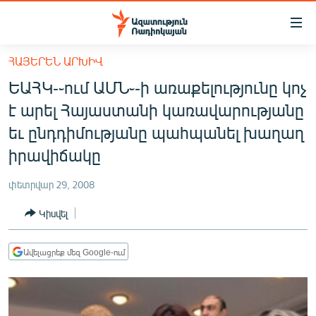
Մատչելիության
հղումներ
Անցնել
ՀԱՅԵՐԵՆ ԱՐԽԻՎ
հիմնական
ԱԶԱՏՈՒԹՅՈՒՆ TV
ԵԱՀԿ-֊ում ԱՄՆ֊-ի առաքելությունը կոչ
բովանդակությանը
ՀԱՅԱՍՏԱՆ
Անցնել
է արել Հայաստանի կառավարությանը
հիմնական
ՔԱՂԱՔԱԿԱՆ
եւ ընդդիմությանը պահպանել խաղաղ
մենյուին
ԸՆՏՐՈՒԹՅՈՒՆՆԵՐ 2026
իրավիճակը
Որոնում
ԻՐԱՎՈՒՆՔ
փետրվար 29, 2008
ՀԱՍԱՐԱԿՈՒԹՅՈՒՆ
Կիսվել
ՏՆՏԵՍՈՒԹՅՈՒՆ
ՂԱՐԱԲԱՂ
Ավելացրեք մեզ Google-ում
ՊԱՏԵՐԱԶՄԻ 6 ՇԱԲԱԹՆԵՐԸ
ՏԱՐԱԾԱՇՐՋԱՆ