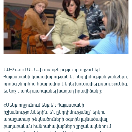
ՄԻՋԱԶԳԱՅԻՆ
ՄՇԱԿՈՒՅԹ
ՍՊՈՐՏ
ՄԵԿՆԱԲԱՆՈՒԹՅՈՒՆ
ՏՏ ԵՒ ԻՆՏԵՐՆԵՏ
ԿՈՐՈՆԱՎԻՐՈՒՍ
ԱՐԽԻՎ
ԵԱՀԿ-֊ում ԱՄՆ֊-ի առաքելությունը ողջունել է
Հայաստանի կառավարության եւ ընդդիմության ջանքերը,
ՏԵՍԱՆՅՈՒԹԵՐ
որոնց շնորհիվ հնարավոր է եղել խուսափել բռնությունից,
ԲԱՆԱՎԵՃ
եւ կոչ է արել պահպանել խաղաղ իրավիճակը:
ՁԳՏԵԼՈՎ ԼԱՎԱԳՈՒՅՆԻՆ
«Մենք ողջունում ենք ե’ւ Հայաստանի
ՓՈԴՔԱՍԹ
իշխանություններին, ե’ւ ընդդիմությանը` երկու
առաջատար թեկնածուների օգտին լայնածավալ
քաղաքական հանրահավաքների շրջանակներում
Հայերեն