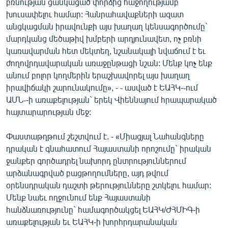
բռնության ցանկացած փորձից հաջողությամբ
English
խուսափելու համար: Հանրահավաքների ազատ
անցկացման իրավունքի այս խաղաղ կենսագործումը`
Русский
մարդկանց մեծաթիվ խմբերի արդյունավետ, ոչ բռնի
կառավարման հետ մեկտեղ, նշանակալի նվաճում է եւ
ՀԵՏԵՎԵՔ ՄԵԶ
ժողովրդավարական առաջընթացի նշան: Մենք կոչ ենք
անում բոլոր կողմերին երաշխավորել այս խաղաղ
իրավիճակի շարունակումը», - ֊ ասված է ԵԱՀԿ-֊ում
ԱՄՆ֊-ի առաքելության` երեկ Վիեննայում հրապարակած
հայտարարության մեջ:
«Ազատության» բոլոր կայքերը
Փաստաթղթում շեշտվում է. - «Միացյալ Նահանգները
դրական է գնահատում Հայաստանի որոշումը` իրական
ջանքեր գործադրել նախորդ ընտրություններում
արձանագրված բացթողումները, այդ թվում
օրենսդրական դաշտի թերությունները շտկելու համար:
Մենք նաեւ ողջունում ենք Հայաստանի
հանձնառությունը` համագործակցել ԵԱՀԿ/ԺՀՄԻԳ-ի
առաքելության եւ ԵԱՀԿ-ի խորհրդարանական