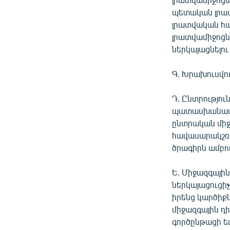
պետական լրատ
լրատվական հա
լրատվամիջոցնե
ներկայացնելու
Գ. Խրախուսվու
Դ. Ընտրությո
պատասխանատվո
ընտրական միջո
հավասարակշռել
ծրագիրն ամբո
Ե. Միջազգային
ներկայացուցիչ
իրենց կարծիքն
միջազգային դ
գործընթացի եւ