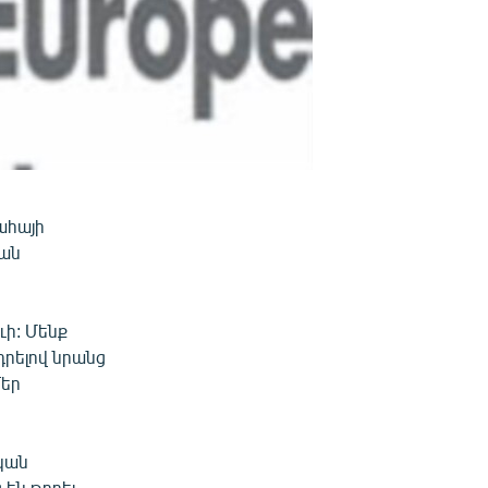
ահայի
կան
ւի: Մենք
դրելով նրանց
մեր
կան
 են թողել