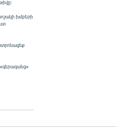
 թիվը:
րոշակի խմբերի
իստ
ենտրոնացեք
 «գերազանց»