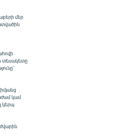
աբերի մեր
հատվածին
ահովի
իր տեսակետը
յունը`
միմյանց
րաժամ կամ
լ կերպ
դժվարին