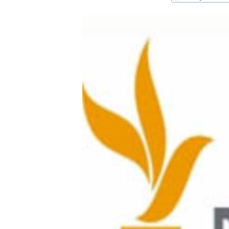
ՄԻՋԱԶԳԱՅԻՆ
ՄՇԱԿՈՒՅԹ
ՍՊՈՐՏ
ՄԵԿՆԱԲԱՆՈՒԹՅՈՒՆ
ՏՏ ԵՒ ԻՆՏԵՐՆԵՏ
ԿՈՐՈՆԱՎԻՐՈՒՍ
ԱՐԽԻՎ
ՏԵՍԱՆՅՈՒԹԵՐ
ԲԱՆԱՎԵՃ
ՁԳՏԵԼՈՎ ԼԱՎԱԳՈՒՅՆԻՆ
ՓՈԴՔԱՍԹ