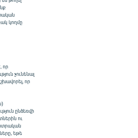
նք
ետական
ռակ կողմը
, որ
յուն չունենալ
շխավորել, որ
ն)
ւթյուն ընձեռվի
տներին ու
ընտրական
ները, եթե