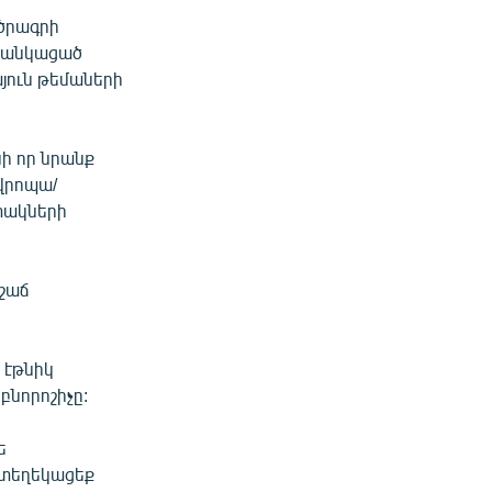
 ծրագրի
 ցանկացած
այուն թեմաների
նի որ նրանք
Եվրոպա/
տակների
շաճ
 էթնիկ
բնորոշիչը:
ե
 տեղեկացեք