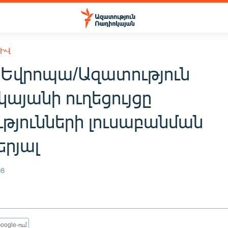
ԽԻՎ
Եվրոպա/Ազատություն
այանի ուղեցույցը
ւթյունների լուսաբանման
երյալ
08
oogle-ում