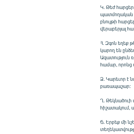
Կ. Թեժ հարցեր
պատմողական հ
բնույթի հարցե
վերաբերյալ հար
Հ. Զգոն եղեք 
կարող են ընձե
Ազատություն 
համար, որոնց 
Ձ. Կարեւոր է
բառապաշար:
Ղ. Թեկնածուի 
հիշատակում, ա
Ճ. Երբեք մի 
տեղեկատվությ