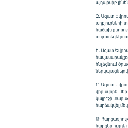
այդպիսիք լինեն
Զ. Ազատ Եվրո
աղբյուրների 
հաճախ բնորոշ
ապատեղեկատվո
Է. Ազատ Եվրո
հավասարակշռո
հնչեցնում ծրա
ներկայացնելով
Ը. Ազատ Եվրոպ
վիրավորել մեր
կայքէջի տարած
հարձակվել մեկ
Թ. Հարցազրույ
հարցեր ուղղելո