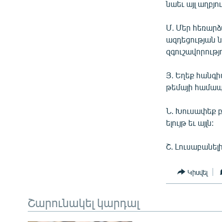
նաեւ այլ աղբյո
Մ. Մեր հեռար
ազդեցության ն
զգուշավորությ
Յ. Եղեք հանգ
թեմայի համապ
Ն. Խուսափեք 
ելույթ եւ այլն:
Շ. Լուսաբանել
Կիսվել
Շարունակել կարդալ