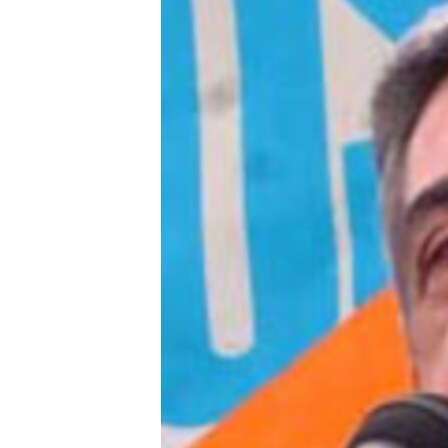
ՄԻՋԱԶԳԱՅԻՆ
ՄՇԱԿՈՒՅԹ
ՍՊՈՐՏ
ՄԵԿՆԱԲԱՆՈՒԹՅՈՒՆ
ՏՏ ԵՒ ԻՆՏԵՐՆԵՏ
ԿՈՐՈՆԱՎԻՐՈՒՍ
ԱՐԽԻՎ
ՏԵՍԱՆՅՈՒԹԵՐ
ԲԱՆԱՎԵՃ
ՁԳՏԵԼՈՎ ԼԱՎԱԳՈՒՅՆԻՆ
ՓՈԴՔԱՍԹ