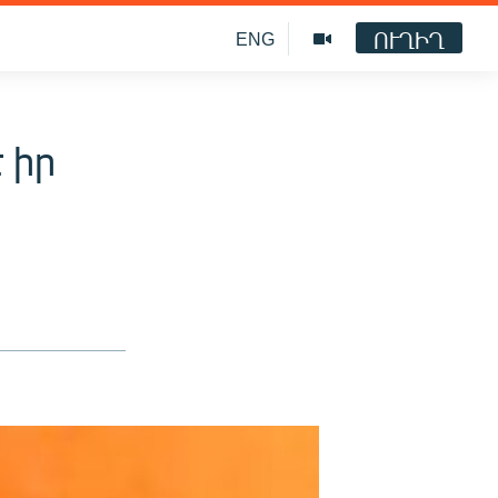
ՈՒՂԻՂ
ENG
 իր