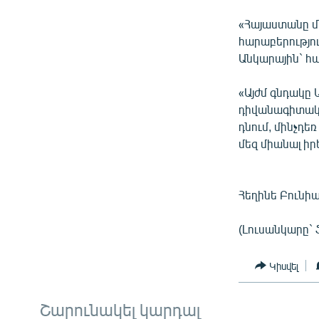
«Հայաստանը մ
հարաբերությու
Անկարային` հա
«Այժմ գնդակը
դիվանագիտակա
դնում, մինչդե
մեզ միանալ իր
Հեղինե Բունի
(Լուսանկարը` 
Կիսվել
Շարունակել կարդալ