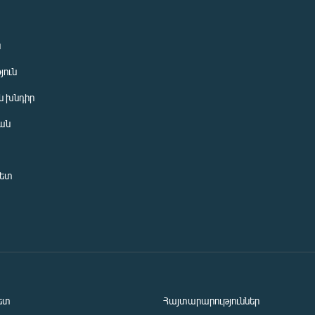
ն
յուն
 խնդիր
ան
նետ
ետ
Հայտարարություններ