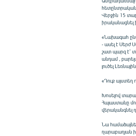
Անդրադառնալով
հետընտրական ա
Վերջին 15 տար
իրականացնել 
«Նախագահ ընտր
- ասել է Սերժ
շատ պարզ է` 
անդամ , բարե
լուծել Lեռնայ
«Դուք այստեղ ո
Խոսելով տարած
Հայաստանը մո
վերականգնել 
Նա համաձայնե
ղարաբաղյան խն