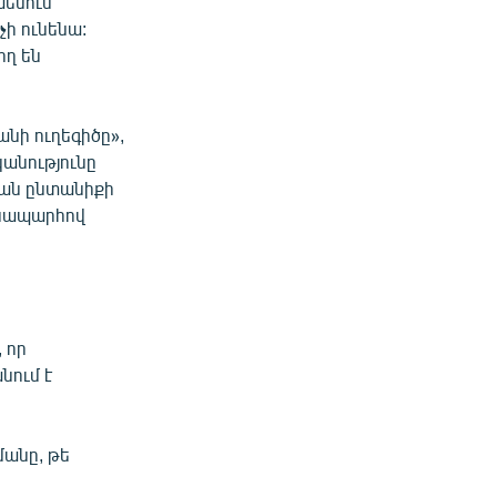
խենում
չի ունենա:
ող են
նի ուղեգիծը»,
կանությունը
կան ընտանիքի
անապարհով
 որ
նում է
մանը, թե