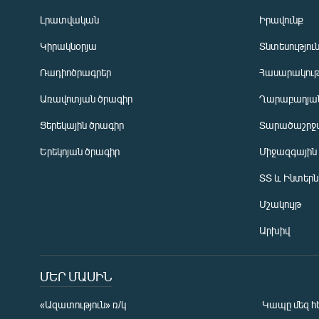
Լրատվական
Իրավունք
Կիրակնօրյա
Տնտեսությու
Ռադիոծրագրեր
Հասարակութ
Առավոտյան ծրագիր
Ղարաբաղյան
Ցերեկային ծրագիր
Տարածաշրջ
Հայերեն
Երեկոյան ծրագիր
Միջազգային
English
ՏՏ և Ինտեր
Русский
Մշակույթ
ՀԵՏԵՎԵՔ ՄԵԶ
Արխիվ
ՄԵՐ ՄԱՍԻՆ
«Ազատություն» ռ/կ
Կապը մեզ հ