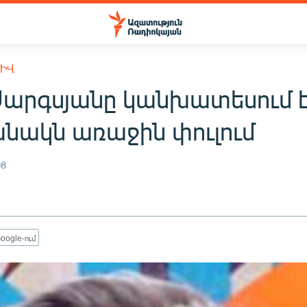
ԽԻՎ
Սարգսյանը կանխատեսում է
նակն առաջին փուլում
08
oogle-ում