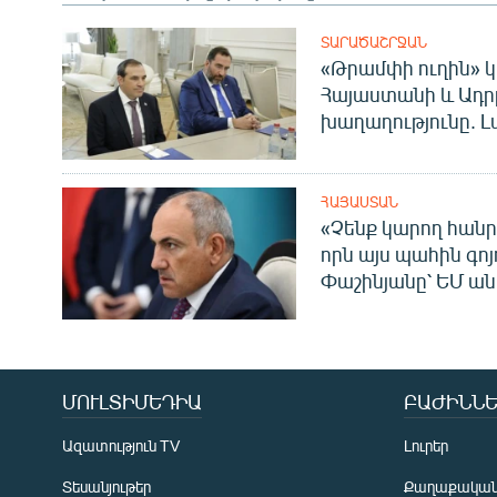
ՏԱՐԱԾԱՇՐՋԱՆ
«Թրամփի ուղին» կ
Հայաստանի և Ադր
խաղաղությունը. Լ
ՀԱՅԱՍՏԱՆ
«Չենք կարող հանր
որն այս պահին գոյո
Փաշինյանը՝ ԵՄ ա
ՄՈՒԼՏԻՄԵԴԻԱ
ԲԱԺԻՆՆԵ
Ազատություն TV
Լուրեր
Տեսանյութեր
Քաղաքակա