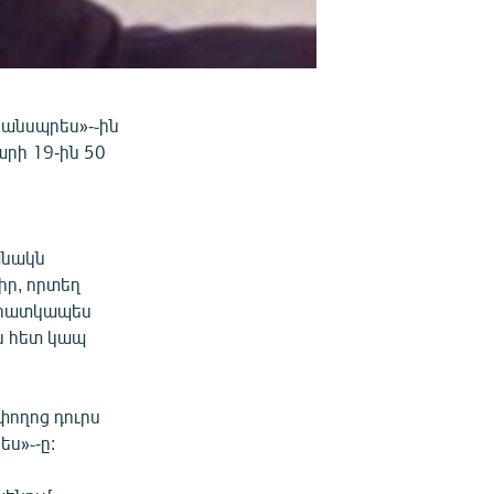
անսպրես»-֊ին
արի 19-ին 50
անակն
կիր, որտեղ
, հատկապես
ան հետ կապ
փողոց դուրս
ես»֊-ը: