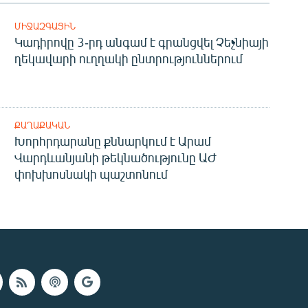
ՄԻՋԱԶԳԱՅԻՆ
Կադիրովը 3-րդ անգամ է գրանցվել Չեչնիայի
ղեկավարի ուղղակի ընտրություններում
ՔԱՂԱՔԱԿԱՆ
Խորհրդարանը քննարկում է Արամ
Վարդևանյանի թեկնածությունը ԱԺ
փոխխոսնակի պաշտոնում