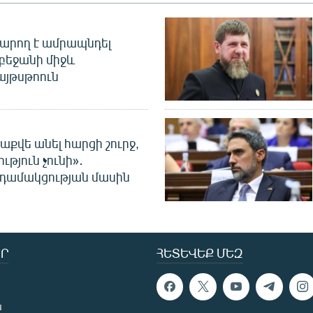
արող է ամրապնդել
բեջանի միջև
այթսթոուն
աքվե անել հարցի շուրջ,
ւթյուն չունի»․
նդամակցության մասին
Ր
ՀԵՏԵՎԵՔ ՄԵԶ
ն