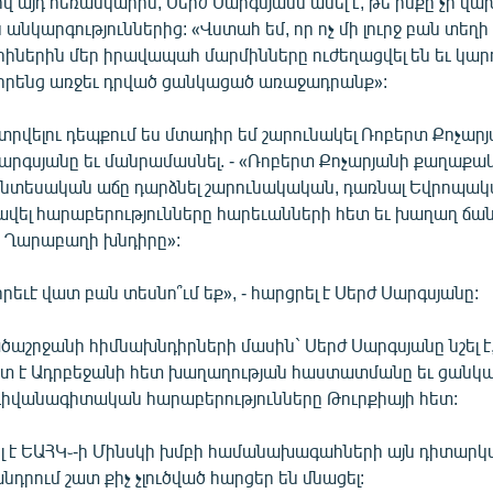
 այդ հեռանկարին, Սերժ Սարգսյանն ասել է, թե ինքը չի վա
նկարգություններից: «Վստահ եմ, որ ոչ մի լուրջ բան տեղի 
իներին մեր իրավապահ մարմինները ուժեղացվել են եւ կար
իրենց առջեւ դրված ցանկացած առաջադրանք»:
վելու դեպքում ես մտադիր եմ շարունակել Ռոբերտ Քոչարյա
 Սարգսյանը եւ մանրամասնել. - «Ռոբերտ Քոչարյանի քաղաքա
տնտեսական աճը դարձնել շարունակական, դառնալ Եվրոպա
լավել հարաբերությունները հարեւանների հետ եւ խաղաղ ճ
ին Ղարաբաղի խնդիրը»:
րեւէ վատ բան տեսնո՞ւմ եք», - հարցրել է Սերժ Սարգսյանը:
աշրջանի հիմնախնդիրների մասին` Սերժ Սարգսյանը նշել է,
տ է Ադրբեջանի հետ խաղաղության հաստատմանը եւ ցանկա
դիվանագիտական հարաբերությունները Թուրքիայի հետ:
լ է ԵԱՀԿ֊-ի Մինսկի խմբի համանախագահների այն դիտարկ
դրում շատ քիչ չլուծված հարցեր են մնացել: