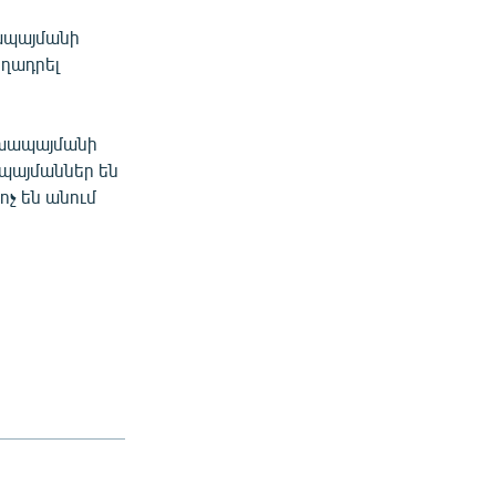
ապայմանի
եղադրել
ախապայմանի
պայմաններ են
ոչ են անում