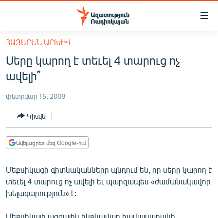
Մատչելիության
հղումներ
Անցնել
ՀԱՅԵՐԵՆ ԱՐԽԻՎ
հիմնական
ԱԶԱՏՈՒԹՅՈՒՆ TV
Սերը կարող է տեւել 4 տարուց ոչ
բովանդակությանը
ՀԱՅԱՍՏԱՆ
Անցնել
ավելի՞
հիմնական
ՔԱՂԱՔԱԿԱՆ
մենյուին
փետրվար 15, 2008
ԸՆՏՐՈՒԹՅՈՒՆՆԵՐ 2026
Որոնում
Կիսվել
ԻՐԱՎՈՒՆՔ
ՀԱՍԱՐԱԿՈՒԹՅՈՒՆ
Ավելացրեք մեզ Google-ում
ՏՆՏԵՍՈՒԹՅՈՒՆ
Մեքսիկացի գիտնականները պնդում են, որ սերը կարող է
ՂԱՐԱԲԱՂ
տեւել 4 տարուց ոչ ավելի եւ պարզապես «ժամանակավոր
ՊԱՏԵՐԱԶՄԻ 6 ՇԱԲԱԹՆԵՐԸ
խելագարություն» է:
ՏԱՐԱԾԱՇՐՋԱՆ
Մեքսիկայի ազգային ինքնավար համալսարանի