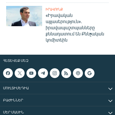
ԻՐԱՎՈՒՆՔ
«Իրավական
այլասերություն».
իրավապաշտպանները
քննադատում են Քննչական
կոմիտեին
ՀԵՏԵՎԵՔ ՄԵԶ
ՄՈՒԼՏԻՄԵԴԻԱ
ԲԱԺԻՆՆԵՐ
ՄԵՐ ՄԱՍԻՆ