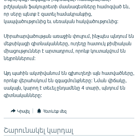
ՄԻՋԱԶԳԱՅԻՆ
բժշկական ֆակուլտետի մասնագետները համոզված են,
որ սերը պետք է զատել համակրանքից,
ՄՇԱԿՈՒՅԹ
կապվածությունից եւ սեռական հակվածությունից:
ՍՊՈՐՏ
Սիրահարվածության առաջին փուլում, ինչպես պնդում են
ՄԵԿՆԱԲԱՆՈՒԹՅՈՒՆ
մեքսիկացի գիտնականները, ուղեղը հատուկ քիմիական
ՏՏ ԵՒ ԻՆՏԵՐՆԵՏ
միացություններ է արտադրում, որոնք կուտակվում են
նեյրոններում:
ԿՈՐՈՆԱՎԻՐՈՒՍ
ԱՐԽԻՎ
Այդ պահին ակտիվանում են գլխուղեղի այն հատվածները,
որոնք վերահսկում են զգացմունքները: Նման վիճակը,
ՏԵՍԱՆՅՈՒԹԵՐ
սակայն, կարող է տեւել ընդամենը 4 տարի, պնդում են
ԲԱՆԱՎԵՃ
գիտնականները:
ՁԳՏԵԼՈՎ ԼԱՎԱԳՈՒՅՆԻՆ
Կիսվել
Հետևեք մեզ
ՓՈԴՔԱՍԹ
Շարունակել կարդալ
Հայերեն