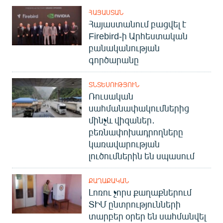
English
ՀԱՅԱՍՏԱՆ
Հայաստանում բացվել է
Русский
Firebird-ի Արհեստական
բանականության
ՀԵՏԵՎԵՔ ՄԵԶ
գործարանը
ՏՆՏԵՍՈՒԹՅՈՒՆ
Ռուսական
սահմանափակումներից
մինչև վիզաներ․
«Ազատության» բոլոր կայքերը
բեռնափոխադրողները
կառավարության
լուծումներին են սպասում
ՔԱՂԱՔԱԿԱՆ
Լոռու չորս քաղաքներում
ՏԻՄ ընտրությունների
տարբեր օրեր են սահմանվել