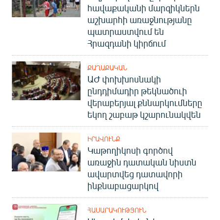
հավաքականի մարզիկներն
աշխարհի առաջնությանը
պատրաստվում են
Հրազդանի կիրճում
ՔԱՂԱՔԱԿԱՆ
ԱԺ փոխխոսնակի
ընդդիմադիր թեկնածուի
վերաբերյալ քննարկումները
եկող շաբաթ կշարունակվեն
ԻՐԱՎՈՒՆՔ
Կաթողիկոսի գործով
առաջին դատական նիստն
ավարտվեց դատավորի
ինքնաբացարկով
ՀԱՍԱՐԱԿՈՒԹՅՈՒՆ