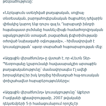
թեկնածությունը:
ՄԻՋԱԶԳԱՅԻՆ
«Ներկայումս ստեղծված քաղաքական, սոցիալ-
ՄՇԱԿՈՒՅԹ
տնտեսական, բարոյահոգեբանական ծայրահեղ դժվարին
ՍՊՈՐՏ
վիճակից կարող ենք դուրս գալ եւ Ղարաբաղի խնդրի
հայանպաստ լուծմանը հասնել միայն համաժողովրդական
ՄԵԿՆԱԲԱՆՈՒԹՅՈՒՆ
աջակցությունն ստացած, բացարձակ լեգիտիմությամբ
ՏՏ ԵՒ ԻՆՏԵՐՆԵՏ
օժտված նախագահի օգնությամբ», - հիմնավորված է
կուսակցության` այսօր տարածած հայտարարության մեջ:
ԿՈՐՈՆԱՎԻՐՈՒՍ
ԱՐԽԻՎ
«Ազգային վերածնունդ»-ը վստահ է, որ «Լեւոն Տեր-
Պետրոսյանը կշարունակի հավասարակշիռ արտաքին
ՏԵՍԱՆՅՈՒԹԵՐ
քաղաքականությունը` մասնավորապես է'լ ավելի
ԲԱՆԱՎԵՃ
խորացնելով իր իսկ կողմից հիմնադրած հայ-ռուսական
փոխշահավետ հարաբերությունները»:
ՁԳՏԵԼՈՎ ԼԱՎԱԳՈՒՅՆԻՆ
ՓՈԴՔԱՍԹ
«Ազգային վերածնունդ» կուսակցությունը` Ալբերտ
Բազեյանի գլխավորությամբ, 2007 թվականի
Հայերեն
դեկտեմբերի 5-ի համագումարում որոշել էր