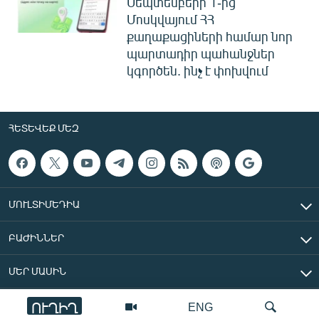
Սեպտեմբերի 1-ից
Մոսկվայում ՀՀ
քաղաքացիների համար նոր
պարտադիր պահանջներ
կգործեն. ինչ է փոխվում
ՀԵՏԵՎԵՔ ՄԵԶ
ՄՈՒԼՏԻՄԵԴԻԱ
ԲԱԺԻՆՆԵՐ
ՄԵՐ ՄԱՍԻՆ
ՈՒՂԻՂ
ENG
«Ազատ Եվրոպա/Ազատություն» ռադիոկայան © 2026