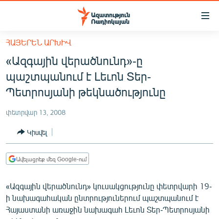
Մատչելիության
հղումներ
Անցնել
ՀԱՅԵՐԵՆ ԱՐԽԻՎ
հիմնական
ԱԶԱՏՈՒԹՅՈՒՆ TV
«Ազգային վերածնունդ»-ը
բովանդակությանը
ՀԱՅԱՍՏԱՆ
Անցնել
պաշտպանում է Լեւոն Տեր-
հիմնական
ՔԱՂԱՔԱԿԱՆ
Պետրոսյանի թեկնածությունը
մենյուին
ԸՆՏՐՈՒԹՅՈՒՆՆԵՐ 2026
Որոնում
փետրվար 13, 2008
ԻՐԱՎՈՒՆՔ
Կիսվել
ՀԱՍԱՐԱԿՈՒԹՅՈՒՆ
ՏՆՏԵՍՈՒԹՅՈՒՆ
Ավելացրեք մեզ Google-ում
ՂԱՐԱԲԱՂ
«Ազգային վերածնունդ» կուսակցությունը փետրվարի 19-
ՊԱՏԵՐԱԶՄԻ 6 ՇԱԲԱԹՆԵՐԸ
ի նախագահական ընտրություներում պաշտպանում է
Հայաստանի առաջին նախագահ Լեւոն Տեր-Պետրոսյանի
ՏԱՐԱԾԱՇՐՋԱՆ