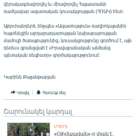
վերակազմավորվել եւ միավորվել Հայաստանի
English
ռամկավար ազատական կուսակցության (ՀՌԱԿ) հետ:
Русский
Այդուհանդերձ, ինչպես «Ազատություն» ռադիոկայանին
հայտնեցին արդարադատության նախարարության
ՀԵՏԵՎԵՔ ՄԵԶ
մամուլի ծառայությունից, կուսակցությունը գործում է, այն
դեռեւս գրանցված է «Իրավաբանական անձանց
պետական ռեգիստր» գործակալությունում:
«Ազատության» բոլոր կայքերը
Կարինե Քալանթարյան
Կիսվել
Հետևեք մեզ
Շարունակել կարդալ
ՍՊՈՐՏ
«Օլիմպավան»-ը փակ է.