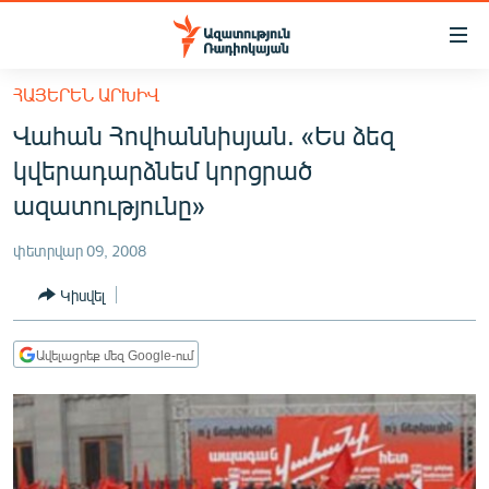
Մատչելիության
հղումներ
Անցնել
ՀԱՅԵՐԵՆ ԱՐԽԻՎ
հիմնական
ԱԶԱՏՈՒԹՅՈՒՆ TV
Վահան Հովհաննիսյան. «Ես ձեզ
բովանդակությանը
ՀԱՅԱՍՏԱՆ
Անցնել
կվերադարձնեմ կորցրած
հիմնական
ՔԱՂԱՔԱԿԱՆ
ազատությունը»
մենյուին
ԸՆՏՐՈՒԹՅՈՒՆՆԵՐ 2026
Որոնում
փետրվար 09, 2008
ԻՐԱՎՈՒՆՔ
Կիսվել
ՀԱՍԱՐԱԿՈՒԹՅՈՒՆ
ՏՆՏԵՍՈՒԹՅՈՒՆ
Ավելացրեք մեզ Google-ում
ՂԱՐԱԲԱՂ
ՊԱՏԵՐԱԶՄԻ 6 ՇԱԲԱԹՆԵՐԸ
ՏԱՐԱԾԱՇՐՋԱՆ