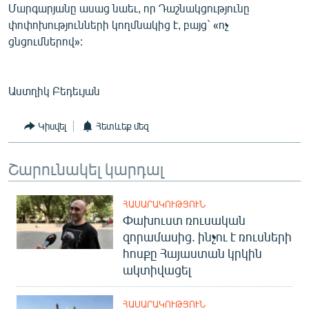
Մարգարյանը ասաց նաեւ, որ Դաշնակցությունը
փոփոխությունների կողմնակից է, բայց` «ոչ
ցնցումներով»:
Աստղիկ Բեդեւյան
Կիսվել
Հետևեք մեզ
Շարունակել կարդալ
ՀԱՍԱՐԱԿՈՒԹՅՈՒՆ
Փախուստ ռուսական
զորամասից. ինչու է ռուսների
հոսքը Հայաստան կրկին
ակտիվացել
ՀԱՍԱՐԱԿՈՒԹՅՈՒՆ