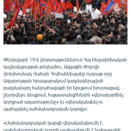
ՄԻՋԱԶԳԱՅԻՆ
ՄՇԱԿՈՒՅԹ
ՍՊՈՐՏ
ՄԵԿՆԱԲԱՆՈՒԹՅՈՒՆ
ՏՏ ԵՒ ԻՆՏԵՐՆԵՏ
ԿՈՐՈՆԱՎԻՐՈՒՍ
Փետրվարի 19-ի ընտրություններում Հայ հեղափոխական
դաշնակցության թեկնածու, Ազգային ժողովի
ԱՐԽԻՎ
փոխխոսնակ Վահան Հովհաննիսյանը ուրբաթ օրը
ՏԵՍԱՆՅՈՒԹԵՐ
Ազատության հրապարակում կազմակերպված
բազմամարդ հանրահավաքի իր ելույթում խոստացավ,
ԲԱՆԱՎԵՃ
ընտրվելու դեպքում, հայաստանցիներին «վերադարձնել
ՁԳՏԵԼՈՎ ԼԱՎԱԳՈՒՅՆԻՆ
կորցրած ազատությունը» եւ «վերականգնել ու
պահպանել սահմանադրական կարգը»:
ՓՈԴՔԱՍԹ
«Սահմանադրական կարգի վերականգնումն է,
Հայերեն
սահմանադրական կարգի պահպանումն է նախագահի