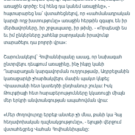
English
առաջին գործը: Եվ հենց դա կանեմ առաջինը», -
հայտարարեց նա` վստահեցնելով, որ «սահմանադրական
Русский
կարգի ողջ խստությունը» առաջին հերթին զգալու են իր
մերձավորները, իր շրջապատը, իր թիմը. - «Որպեսզի ես
ՀԵՏԵՎԵՔ ՄԵԶ
եւ իմ ընկերները շահենք բարոյական իրավունք
տարածելու դա բոլորի վրա»:
Շարունակելով` Հովհաննիսյանը ասաց, որ նախագահ
ընտրվելու դեպքում առաջինը, ինչ ինքը կանի
Ղարաբաղյան կարգավորման ուղղությամբ, Ադրբեջանին
«Ազատության» բոլոր կայքերը
կառաջարկի չհարձակվելու մասին պակտ կնքել:
Վրաստանի հետ կստեղծի ընդհանուր շուկա: Իսկ
Թուրքիայի հետ հարաբերությունները կկառուցի միայն
մեր երկրի անվտանգության ապահովման վրա:
«Մեր ժողովուրդը երբեք անտեր չի մնա, քանի կա Հայ
հեղափոխական դաշնակցությունը», - ելույթի վերջում
վստահեցրեց Վահան Հովհաննիսյանը: