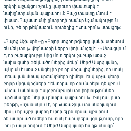
English
երկրի աջակցությունը կարեւոր փաստարկ է
նախընտրական պայքարում: Բայց փաստը մնում է
Русский
փաստ. Հայաստանի ընտրողի համար նշանակություն
ունի, թե որ թեկնածուն որտեղից է «դաբրոն» ստացել»:
ՀԵՏԵՎԵՔ ՄԵԶ
«Հայոց Աշխարհ»-ը «Բոլոր սոցիոլոգները կանխատեսում
են մեկ փուլ» վերնագրի ներքո փոխանցել է. - «Ստացվում
է, որ քվեարկությունից մոտ երկու շաբաթ առաջ
նախագահի թեկնածուներից մեկը` Սերժ Սարգսյանը,
այնքան է առաջ անցել իր բոլոր մրցակիցներից, որ սոսկ
«Ազատության» բոլոր կայքերը
տեսական մտավարժանքների դիմելու եւ վարչապետի
բոլոր մրցակիցների էլեկտորատը գումարելու դեպքում
անգամ անհնար է սկզբունքային փոփոխություններ
արձանագրել ներկա ընտրապայքարում»: Իսկ դա, ըստ
թերթի, «նշանակում է, որ «առաջիկա տասնօրյակում
միայն հրաշքը կարող է փոխել ընտրապայքարում
ձեւավորված ուժերի հստակ հարաբերակցությունը, որը
լիուլի ապահովում է Սերժ Սարգսյանի հաղթանակը`