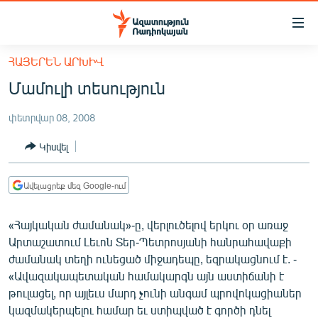
Մատչելիության
հղումներ
Անցնել
ՀԱՅԵՐԵՆ ԱՐԽԻՎ
հիմնական
ԱԶԱՏՈՒԹՅՈՒՆ TV
Մամուլի տեսություն
բովանդակությանը
ՀԱՅԱՍՏԱՆ
Անցնել
փետրվար 08, 2008
հիմնական
ՔԱՂԱՔԱԿԱՆ
մենյուին
Կիսվել
ԸՆՏՐՈՒԹՅՈՒՆՆԵՐ 2026
Որոնում
ԻՐԱՎՈՒՆՔ
Ավելացրեք մեզ Google-ում
ՀԱՍԱՐԱԿՈՒԹՅՈՒՆ
«Հայկական ժամանակ»-ը, վերլուծելով երկու օր առաջ
ՏՆՏԵՍՈՒԹՅՈՒՆ
Արտաշատում Լեւոն Տեր-Պետրոսյանի հանրահավաքի
ՂԱՐԱԲԱՂ
ժամանակ տեղի ունեցած միջադեպը, եզրակացնում է. -
«Ավազակապետական համակարգն այն աստիճանի է
ՊԱՏԵՐԱԶՄԻ 6 ՇԱԲԱԹՆԵՐԸ
թուլացել, որ այլեւս մարդ չունի անգամ պրովոկացիաներ
ՏԱՐԱԾԱՇՐՋԱՆ
կազմակերպելու համար եւ ստիպված է գործի դնել