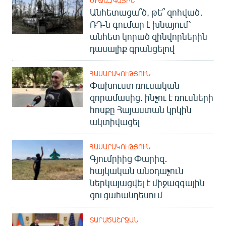
ՄԻՋԱԶԳԱՅԻՆ
Անհետացա՞ծ, թե՞ զոհված․
ՌԴ-ն գումար է խնայում՝
անհետ կորած զինվորներին
դասալիք գրանցելով
ՀԱՍԱՐԱԿՈՒԹՅՈՒՆ
Փախուստ ռուսական
զորամասից. ինչու է ռուսների
հոսքը Հայաստան կրկին
ակտիվացել
ՀԱՍԱՐԱԿՈՒԹՅՈՒՆ
Գյումրիից Փարիզ․
հայկական անօդաչուն
ներկայացվել է միջազգային
ցուցահանդեսում
ՏԱՐԱԾԱՇՐՋԱՆ