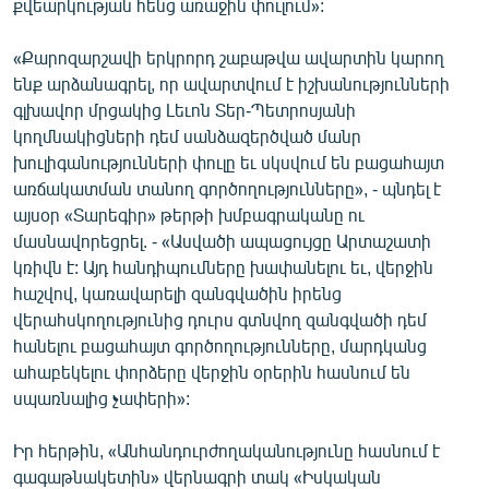
քվեարկության հենց առաջին փուլում»:
«Քարոզարշավի երկրորդ շաբաթվա ավարտին կարող
ենք արձանագրել, որ ավարտվում է իշխանությունների
գլխավոր մրցակից Լեւոն Տեր-Պետրոսյանի
կողմնակիցների դեմ սանձազերծված մանր
խուլիգանությունների փուլը եւ սկսվում են բացահայտ
առճակատման տանող գործողությունները», - պնդել է
այսօր «Տարեգիր» թերթի խմբագրականը ու
մասնավորեցրել. - «Ասվածի ապացույցը Արտաշատի
կռիվն է: Այդ հանդիպումները խափանելու եւ, վերջին
հաշվով, կառավարելի զանգվածին իրենց
վերահսկողությունից դուրս գտնվող զանգվածի դեմ
հանելու բացահայտ գործողությունները, մարդկանց
ահաբեկելու փորձերը վերջին օրերին հասնում են
սպառնալից չափերի»:
Իր հերթին, «Անհանդուրժողականությունը հասնում է
գագաթնակետին» վերնագրի տակ «Իսկական