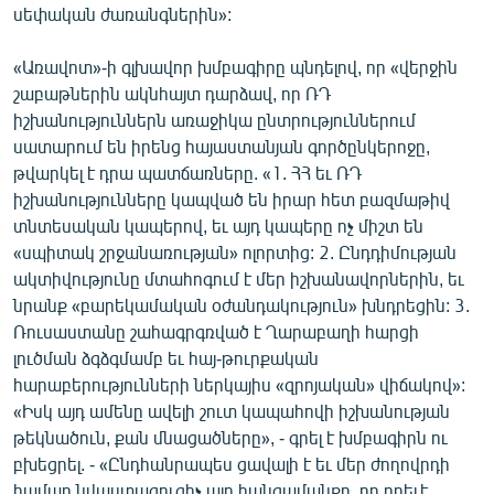
սեփական ժառանգներին»:
ՄԻՋԱԶԳԱՅԻՆ
ՄՇԱԿՈՒՅԹ
«Առավոտ»-ի գլխավոր խմբագիրը պնդելով, որ «վերջին
շաբաթներին ակնհայտ դարձավ, որ ՌԴ
ՍՊՈՐՏ
իշխանություններն առաջիկա ընտրություններում
ՄԵԿՆԱԲԱՆՈՒԹՅՈՒՆ
սատարում են իրենց հայաստանյան գործընկերոջը,
թվարկել է դրա պատճառները. «1. ՀՀ եւ ՌԴ
ՏՏ ԵՒ ԻՆՏԵՐՆԵՏ
իշխանությունները կապված են իրար հետ բազմաթիվ
ԿՈՐՈՆԱՎԻՐՈՒՍ
տնտեսական կապերով, եւ այդ կապերը ոչ միշտ են
«սպիտակ շրջանառության» ոլորտից: 2. Ընդդիմության
ԱՐԽԻՎ
ակտիվությունը մտահոգում է մեր իշխանավորներին, եւ
ՏԵՍԱՆՅՈՒԹԵՐ
նրանք «բարեկամական օժանդակություն» խնդրեցին: 3.
Ռուսաստանը շահագրգռված է Ղարաբաղի հարցի
ԲԱՆԱՎԵՃ
լուծման ձգձգմամբ եւ հայ-թուրքական
ՁԳՏԵԼՈՎ ԼԱՎԱԳՈՒՅՆԻՆ
հարաբերությունների ներկայիս «զրոյական» վիճակով»:
«Իսկ այդ ամենը ավելի շուտ կապահովի իշխանության
ՓՈԴՔԱՍԹ
թեկնածուն, քան մնացածները», - գրել է խմբագիրն ու
բխեցրել. - «Ընդհանրապես ցավալի է եւ մեր ժողովրդի
Հայերեն
համար նվաստացուցիչ այդ հանգամանքը, որ որեւէ