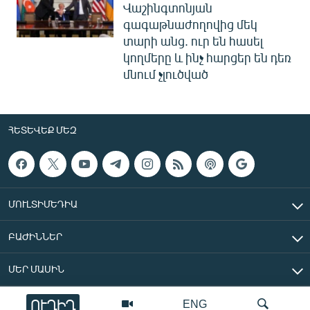
Վաշինգտոնյան
գագաթնաժողովից մեկ
տարի անց. ուր են հասել
կողմերը և ինչ հարցեր են դեռ
մնում չլուծված
ՀԵՏԵՎԵՔ ՄԵԶ
ՄՈՒԼՏԻՄԵԴԻԱ
ԲԱԺԻՆՆԵՐ
ՄԵՐ ՄԱՍԻՆ
ՈՒՂԻՂ
ENG
«Ազատ Եվրոպա/Ազատություն» ռադիոկայան © 2026