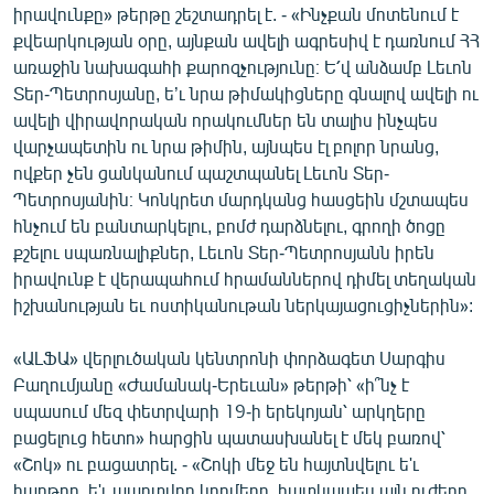
իրավունքը» թերթը շեշտադրել է. - «Ինչքան մոտենում է
քվեարկության օրը, այնքան ավելի ագրեսիվ է դառնում ՀՀ
առաջին նախագահի քարոզչությունը։ Ե՛վ անձամբ Լեւոն
Տեր-Պետրոսյանը, ե’ւ նրա թիմակիցները գնալով ավելի ու
ավելի վիրավորական որակումներ են տալիս ինչպես
վարչապետին ու նրա թիմին, այնպես էլ բոլոր նրանց,
ովքեր չեն ցանկանում պաշտպանել Լեւոն Տեր-
Պետրոսյանին։ Կոնկրետ մարդկանց հասցեին մշտապես
հնչում են բանտարկելու, բոմժ դարձնելու, գրողի ծոցը
քշելու սպառնալիքներ, Լեւոն Տեր-Պետրոսյանն իրեն
իրավունք է վերապահում հրամաններով դիմել տեղական
իշխանության եւ ոստիկանութան ներկայացուցիչներին»:
«ԱԼՖԱ» վերլուծական կենտրոնի փորձագետ Սարգիս
Բաղումյանը «Ժամանակ-Երեւան» թերթի՝ «ի՞նչ է
սպասում մեզ փետրվարի 19-ի երեկոյան՝ արկղերը
բացելուց հետո» հարցին պատասխանել է մեկ բառով՝
«Շոկ» ու բացատրել. - «Շոկի մեջ են հայտնվելու ե'ւ
հաղթող, ե'ւ պարտվող կողմերը, հատկապես այն ուժերը,