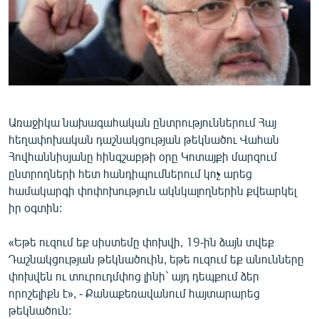
ՄԻՋԱԶԳԱՅԻՆ
ՄՇԱԿՈՒՅԹ
ՍՊՈՐՏ
ՄԵԿՆԱԲԱՆՈՒԹՅՈՒՆ
ՏՏ ԵՒ ԻՆՏԵՐՆԵՏ
Առաջիկա նախագահական ընտրություններում Հայ
հեղափոխական դաշնակցության թեկնածու Վահան
ԿՈՐՈՆԱՎԻՐՈՒՍ
Հովհաննիսյանը հինգշաբթի օրը Կոտայքի մարզում
ԱՐԽԻՎ
ընտրողների հետ հանդիպումներում կոչ արեց
համակարգի փոփոխություն ակնկալողներին քվեարկել
ՏԵՍԱՆՅՈՒԹԵՐ
իր օգտին:
ԲԱՆԱՎԵՃ
«Եթե ուզում եք սիստեմը փոխվի, 19-ին ձայն տվեք
ՁԳՏԵԼՈՎ ԼԱՎԱԳՈՒՅՆԻՆ
Դաշնակցության թեկնածուին, եթե ուզում եք անունները
ՓՈԴՔԱՍԹ
փոխվեն ու տուրուդմփոց լինի` այդ դեպքում ձեր
որոշելիքն է», - Քանաքեռավանում հայտարարեց
Հայերեն
թեկնածուն: