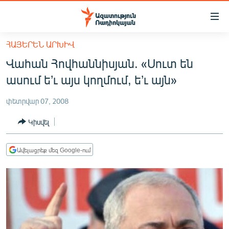
Մատչելիության
հղումներ
Անցնել
ՀԱՅԵՐԵՆ ԱՐԽԻՎ
հիմնական
ԱԶԱՏՈՒԹՅՈՒՆ TV
Վահան Հովհաննիսյան. «Սուտ են
բովանդակությանը
ՀԱՅԱՍՏԱՆ
Անցնել
ասում ե’ւ այս կողմում, ե’ւ այն»
հիմնական
ՔԱՂԱՔԱԿԱՆ
մենյուին
փետրվար 07, 2008
ԸՆՏՐՈՒԹՅՈՒՆՆԵՐ 2026
Որոնում
Կիսվել
ԻՐԱՎՈՒՆՔ
ՀԱՍԱՐԱԿՈՒԹՅՈՒՆ
Ավելացրեք մեզ Google-ում
ՏՆՏԵՍՈՒԹՅՈՒՆ
ՂԱՐԱԲԱՂ
ՊԱՏԵՐԱԶՄԻ 6 ՇԱԲԱԹՆԵՐԸ
ՏԱՐԱԾԱՇՐՋԱՆ