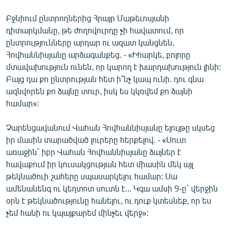
English
Բջնիում ընտրողներից Հրայր Մաթեւոսյանի
Русский
դիտարկմանը, թե ժողովուրդը չի հավատում, որ
ընտրությունները արդար ու ազատ կանցնեն,
Հովհաննիսյանը արձագանքեց. - «Իհարկե, բոլորը
ՀԵՏԵՎԵՔ ՄԵԶ
մտավախություն ունեն, որ կարող է խարդախություն լինի:
Բայց դա քո ընտրության հետ ի՞նչ կապ ունի. դու գնա
ազնվորեն քո ձայնը տուր, իսկ ես կկռվեմ քո ձայնի
համար»:
«Ազատության» բոլոր կայքերը
Չարենցավանում Վահան Հովհաննիսյանը ելույթը սկսեց
իր մասին տարածված լուրերը հերքելով. - «Սուտ
առաջին` իբր Վահան Հովհաննիսյանը ձայներ է
հավաքում իր կուսակցության հետ միասին մեկ այլ
թեկնածուի շահերը սպասարկելու համար: Սա
ամենանենգ ու կեղտոտ սուտն է... Կգա ամսի 9-ը` վերջին
օրն է թեկնածությունը հանելու, ու դուք կտեսնեք, որ ես
չեմ հանի ու կպայքարեմ մինչեւ վերջ»: