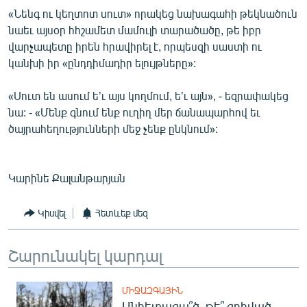
«Նենգ ու կեղտոտ սուտ» որակեց նախագահի թեկնածուն
նաեւ այսօր հհշամետ մամուլի տարածածը, թե իբր
վարչապետը իրեն հրավիրել է, որպեսզի սաստի ու
կանխի իր «ընդդիմադիր ելույթները»:
«Սուտ են ասում ե’ւ այս կողմում, ե’ւ այն», - եզրափակեց
նա: - «Մենք գնում ենք ուղիղ մեր ճանապարհով եւ
ծայրահեղությունների մեջ չենք ընկնում»:
Կարինե Քալանթարյան
Կիսվել
Հետևեք մեզ
Շարունակել կարդալ
ՄԻՋԱԶԳԱՅԻՆ
Անհետացա՞ծ, թե՞ զոհված․