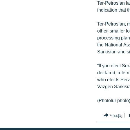
Ter-Petrosian 
indication that 
Ter-Petrosian, 
other, smaller 
processing plan
the National As
Sarkisian and si
“If you elect Se
declared, referr
who elects Serz
Vazgen Sarkisia
(Photolur photo
Կիսվել