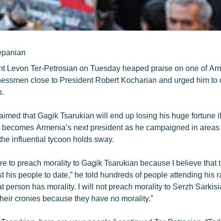
epanian
t Levon Ter-Petrosian on Tuesday heaped praise on one of Ar
nessmen close to President Robert Kocharian and urged him to d
p.
aimed that Gagik Tsarukian will end up losing his huge fortune i
 becomes Armenia’s next president as he campaigned in areas 
he influential tycoon holds sway.
re to preach morality to Gagik Tsarukian because I believe that 
t his people to date,” he told hundreds of people attending his ra
t person has morality. I will not preach morality to Serzh Sarkis
heir cronies because they have no morality.”