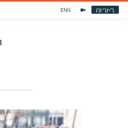
ՈՒՂԻՂ
ENG
n