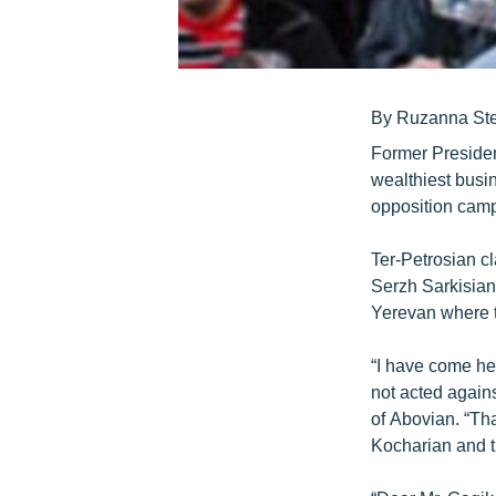
By Ruzanna St
Former Presiden
wealthiest busi
opposition cam
Ter-Petrosian cl
Serzh Sarkisian
Yerevan where t
“I have come he
not acted agains
of Abovian. “Tha
Kocharian and t