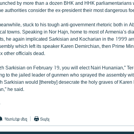
launched by more than a dozen BHK and HHK parliamentarians w
the authorities consider the ex-president their most dangerous fo
meanwhile, stuck to his tough anti-government rhetoric both in 
local towns. Speaking in Nor Hajn, home to most of Armenia’s d
ts, he again implicated Sarkisian and Kocharian in the 1999 ar
sembly which left its speaker Karen Demirchian, then Prime Min
x other officials dead.
rzh Sarkisian on February 19, you will elect Nairi Hunanian,” Te
ing to the jailed leader of gunmen who sprayed the assembly wit
h Sarkisian would [thereby] desecrate the holy graves of Kare
n,” he said.
)
Հետևեք մեզ
Տպել