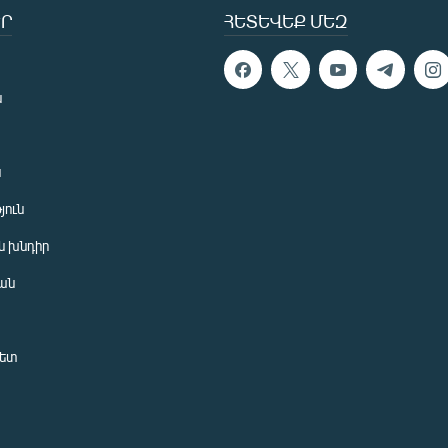
Ր
ՀԵՏԵՎԵՔ ՄԵԶ
ն
ն
յուն
 խնդիր
ան
նետ