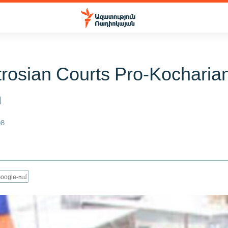
trosian Courts Pro-Kocharia
n
08
oogle-ում