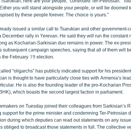
Tsarukian, here are your people,” continued Ter-Petrosian. “Tod
Either you will stand alongside your people, or will be doomed 
spised by these people forever. The choice is yours.”
lready issued a similar call to Tsarukian and other government-
 December rally in Yerevan. He said they will run the constant ri
 long as Kocharian-Sarkisian duo remains in power. The ex-pres
his subsequent campaign speeches, saying that all of them will 
s the February 19 election.
alled “oligarchs” has publicly indicated support for his president
an is thought to have particularly close ties with Armenia’s lea
ticular. He is also the founding leader of the pro-Kocharian Pr
BHK), which boasts the second largest faction in parliament.
makers on Tuesday joined their colleagues from Sarkisian’s R
g support for the prime minister and condemning Ter-Petrosian d
ion during which deputies can read out statements on any issu
 is obliged to broadcast those statements in full. The collective v