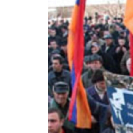
ՄԻՋԱԶԳԱՅԻՆ
ՄՇԱԿՈՒՅԹ
ՍՊՈՐՏ
ՄԵԿՆԱԲԱՆՈՒԹՅՈՒՆ
ՏՏ ԵՒ ԻՆՏԵՐՆԵՏ
ԿՈՐՈՆԱՎԻՐՈՒՍ
ԱՐԽԻՎ
ՏԵՍԱՆՅՈՒԹԵՐ
ԲԱՆԱՎԵՃ
ՁԳՏԵԼՈՎ ԼԱՎԱԳՈՒՅՆԻՆ
ՓՈԴՔԱՍԹ