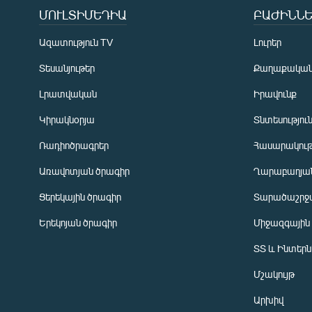
ՄՈՒԼՏԻՄԵԴԻԱ
ԲԱԺԻՆՆԵ
Ազատություն TV
Լուրեր
Տեսանյութեր
Քաղաքակա
Լրատվական
Իրավունք
Կիրակնօրյա
Տնտեսությու
Ռադիոծրագրեր
Հասարակութ
Առավոտյան ծրագիր
Ղարաբաղյան
Ցերեկային ծրագիր
Տարածաշրջ
Հայերեն
Երեկոյան ծրագիր
Միջազգային
English
ՏՏ և Ինտեր
Русский
Մշակույթ
ՀԵՏԵՎԵՔ ՄԵԶ
Արխիվ