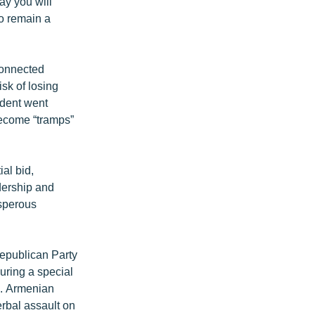
ay you will
to remain a
connected
sk of losing
ident went
become “tramps”
ial bid,
dership and
osperous
epublican Party
uring a special
e. Armenian
erbal assault on