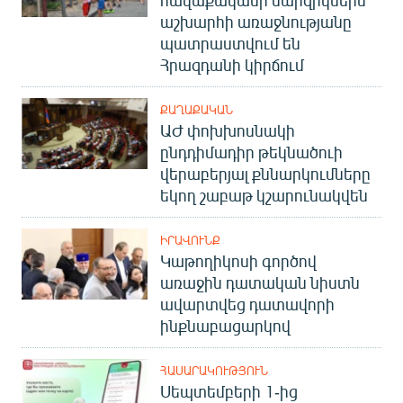
հավաքականի մարզիկներն
աշխարհի առաջնությանը
պատրաստվում են
Հրազդանի կիրճում
ՔԱՂԱՔԱԿԱՆ
ԱԺ փոխխոսնակի
ընդդիմադիր թեկնածուի
վերաբերյալ քննարկումները
եկող շաբաթ կշարունակվեն
ԻՐԱՎՈՒՆՔ
Կաթողիկոսի գործով
առաջին դատական նիստն
ավարտվեց դատավորի
ինքնաբացարկով
ՀԱՍԱՐԱԿՈՒԹՅՈՒՆ
Սեպտեմբերի 1-ից