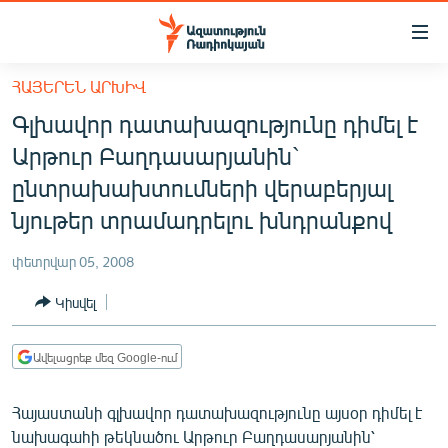
Մատչելիության
հղումներ
Անցնել
ՀԱՅԵՐԵՆ ԱՐԽԻՎ
հիմնական
ԱԶԱՏՈՒԹՅՈՒՆ TV
Գլխավոր դատախազությունը դիմել է
բովանդակությանը
ՀԱՅԱՍՏԱՆ
Անցնել
Արթուր Բաղդասարյանին`
հիմնական
ՔԱՂԱՔԱԿԱՆ
ընտրախախտումների վերաբերյալ
մենյուին
ԸՆՏՐՈՒԹՅՈՒՆՆԵՐ 2026
նյութեր տրամադրելու խնդրանքով
Որոնում
ԻՐԱՎՈՒՆՔ
փետրվար 05, 2008
ՀԱՍԱՐԱԿՈՒԹՅՈՒՆ
Կիսվել
ՏՆՏԵՍՈՒԹՅՈՒՆ
ՂԱՐԱԲԱՂ
Ավելացրեք մեզ Google-ում
ՊԱՏԵՐԱԶՄԻ 6 ՇԱԲԱԹՆԵՐԸ
Հայաստանի գլխավոր դատախազությունը այսօր դիմել է
ՏԱՐԱԾԱՇՐՋԱՆ
նախագահի թեկնածու Արթուր Բաղդասարյանին՝