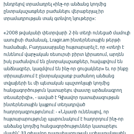
խնդրելով տրամադրել «ինչ-որ անձանց կողմից
ՄԻՋԱԶԳԱՅԻՆ
ընտրակաշառքներ բաժանելու վերաբերյալ իր
ՄՇԱԿՈՒՅԹ
տրամադրության տակ գտնվող նյութերը»:
ՍՊՈՐՏ
«2008 թվականի փետրվարի 2-ին տեղի ունեցած մամուլի
ՄԵԿՆԱԲԱՆՈՒԹՅՈՒՆ
ասուլիսի ժամանակ, Lragir.am ինտերնետային թերթի
համաձայն, Բաղդասարյանը հայտարարել է, որ «տեղի է
ՏՏ ԵՒ ԻՆՏԵՐՆԵՏ
ունենում վարչական ռեսուրսի բիրտ կիրառում, արդեն
ԿՈՐՈՆԱՎԻՐՈՒՍ
իսկ բաժանվում են ընտրակաշառքներ, հավաքվում են
անձնագրեր, կազմվում են ինչ-որ ցուցակներ» եւ որ ինքը
ԱՐԽԻՎ
տիրապետում է ընտրակաշառք բաժանող անձանց
ՏԵՍԱՆՅՈՒԹԵՐ
տվյալների եւ մի պետական պաշտոնյայի կողմից
հանցագործություն կատարելու փաստը արձանագրող
ԲԱՆԱՎԵՃ
տեսաերիզի», - ասված է Գլխավոր դատախազության
ՁԳՏԵԼՈՎ ԼԱՎԱԳՈՒՅՆԻՆ
ինտերնետային կայքում տեղադրված
հաղորդագրությունում: - «Նկատի ունենալով, որ
ՓՈԴՔԱՍԹ
հայտարարությունը պարունակում է հաղորդում ինչ-որ
անձանց կողմից հանցագործություններ կատարելու
Հայերեն
մասին՝ ՀՀ գլխավոր դատախազության աշխատանքային