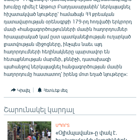
English
խումբը դիմել է Արթուր Բաղդասարյանին՝ ներկայացնել
հիշատակված նյութերը՝ համաձայն ՀՀ քրեական
Русский
դատավարության օրենսգրքի 179-րդ հոդվածի երկրորդ
մասի «հանցագործությունների մասին հաղորդումներ
ՀԵՏԵՎԵՔ ՄԵԶ
հրապարակած կամ ըստ պատկանելիության ուղարկած
լրատվության միջոցները, ինչպես նաեւ այդ
հաղորդումների հեղինակները պարտավոր են
հետաքննության մարմնի, քննիչի, դատախազի
պահանջով ներկայացնել հանցագործության մասին
հաղորդումը հաստատող՝ իրենց մոտ եղած նյութերը»:
«Ազատության» բոլոր կայքերը
Կիսվել
Հետևեք մեզ
Շարունակել կարդալ
ՍՊՈՐՏ
«Օլիմպավան»-ը փակ է.