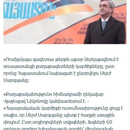
ՄԻՋԱԶԳԱՅԻՆ
ՄՇԱԿՈՒՅԹ
ՍՊՈՐՏ
ՄԵԿՆԱԲԱՆՈՒԹՅՈՒՆ
ՏՏ ԵՒ ԻՆՏԵՐՆԵՏ
ԿՈՐՈՆԱՎԻՐՈՒՍ
«Ռոսիյսկայա գազետա» թերթն այսօր ներկայացնում է
ռուսաստանցի քաղաքագետների կարծիքները, ըստ
ԱՐԽԻՎ
որոնց Հայաստանում նախագահ է ընտրվելու Սերժ
ՏԵՍԱՆՅՈՒԹԵՐ
Սարգսյանը:
ԲԱՆԱՎԵՃ
«Քաղաքականություն» հիմնադրամի ղեկավար
ՁԳՏԵԼՈՎ ԼԱՎԱԳՈՒՅՆԻՆ
Վյաչեսլավ Նիկոնովը կանխատեսում է. -
«Հասարակական կարծիքի ուսումնասիրությունը ցույց է
ՓՈԴՔԱՍԹ
տալիս, որ Սերժ Սարգսյանը պետք է հաղթի առաջին
փուլում: Ըստ սոցիոլոգների տվյալների, ձայների 60
Հայերեն
տոկոսը գործող իշխանության օգտին՝ միանգամայն