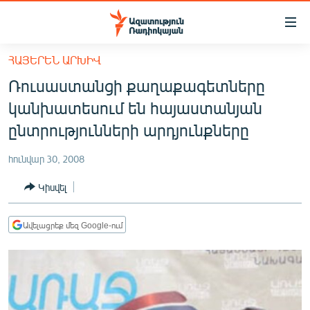
Մատչելիության
հղումներ
Անցնել
ՀԱՅԵՐԵՆ ԱՐԽԻՎ
հիմնական
ԱԶԱՏՈՒԹՅՈՒՆ TV
Ռուսաստանցի քաղաքագետները
բովանդակությանը
ՀԱՅԱՍՏԱՆ
Անցնել
կանխատեսում են հայաստանյան
հիմնական
ՔԱՂԱՔԱԿԱՆ
ընտրությունների արդյունքները
մենյուին
ԸՆՏՐՈՒԹՅՈՒՆՆԵՐ 2026
Որոնում
հունվար 30, 2008
ԻՐԱՎՈՒՆՔ
Կիսվել
ՀԱՍԱՐԱԿՈՒԹՅՈՒՆ
ՏՆՏԵՍՈՒԹՅՈՒՆ
Ավելացրեք մեզ Google-ում
ՂԱՐԱԲԱՂ
ՊԱՏԵՐԱԶՄԻ 6 ՇԱԲԱԹՆԵՐԸ
ՏԱՐԱԾԱՇՐՋԱՆ