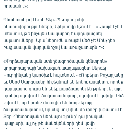
English
իրական է»:
Русский
Գնահատելով Լեւոն Տեր֊-Պետրոսյանի
հնարավորությունները, Նիկոնովը նշում է. - «Առայժմ չեմ
ՀԵՏԵՎԵՔ ՄԵԶ
տեսնում, թե ինչպես նա կարող է արդարացնել
սպասումները: Նրա ներուժն առայժմ մեծ չէ: Մինչդեռ
բացասական վարկանիշով նա առաջատարն է»:
«Փորձարարական ստեղծագործական կենտրոն»
կորպորացիայի նախագահ, քաղաքագետ Սերգեյ
«Ազատության» բոլոր կայքերը
Կուրղինյանը կարծիք է հայտնում. - «Ռոբերտ Քոչարյանը
եւ Սերժ Սարգսյանը հիշեցնում են երկու ասպետի, որոնք
դարպասից դուրս են եկել, բարձրացրել են թրերը, եւ այդ
պահից սկսվում է ճակատամարտը, սկսվում է կռիվը: Ինձ
թվում է, որ նրանք մտադիր են հաղթել այդ
ճակատամարտում, նրանց նույնիսկ մի փոքր խթանում է
Տեր֊-Պետրոսյանի ներկայությունը՝ դա իրական
պայքարի, այլ ոչ թե մանեկենների դեմ կռվի