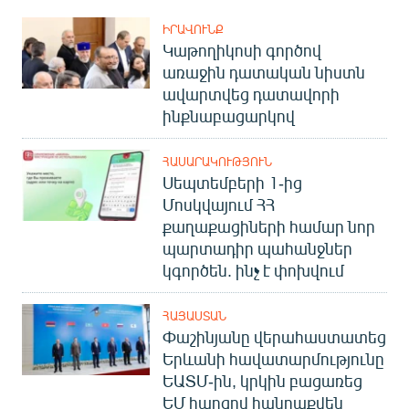
ԻՐԱՎՈՒՆՔ
Կաթողիկոսի գործով
առաջին դատական նիստն
ավարտվեց դատավորի
ինքնաբացարկով
ՀԱՍԱՐԱԿՈՒԹՅՈՒՆ
Սեպտեմբերի 1-ից
Մոսկվայում ՀՀ
քաղաքացիների համար նոր
պարտադիր պահանջներ
կգործեն. ինչ է փոխվում
ՀԱՅԱՍՏԱՆ
Փաշինյանը վերահաստատեց
Երևանի հավատարմությունը
ԵԱՏՄ-ին, կրկին բացառեց
ԵՄ հարցով հանրաքվեն