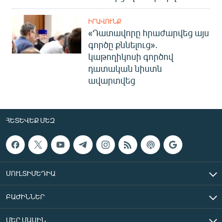
ԻՐԱՎՈՒՆՔ
«Դատավորը հրաժարվեց այս
գործը քննելուց».
կաթողիկոսի գործով
դատական նիստն
ավարտվեց
ՀԵՏԵՎԵՔ ՄԵԶ
ՄՈՒԼՏԻՄԵԴԻԱ
ԲԱԺԻՆՆԵՐ
ՄԵՐ ՄԱՍԻՆ