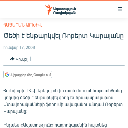
Մատչելիության
հղումներ
Անցնել
ՀԱՅԵՐԵՆ ԱՐԽԻՎ
հիմնական
ԱԶԱՏՈՒԹՅՈՒՆ TV
Ծեծի է ենթարկվել Ռոբերտ Կարայանը
բովանդակությանը
ՀԱՅԱՍՏԱՆ
Անցնել
հունվար 17, 2008
հիմնական
ՔԱՂԱՔԱԿԱՆ
մենյուին
Կիսվել
ԸՆՏՐՈՒԹՅՈՒՆՆԵՐ 2026
Որոնում
ԻՐԱՎՈՒՆՔ
Ավելացրեք մեզ Google-ում
ՀԱՍԱՐԱԿՈՒԹՅՈՒՆ
Հունվարի 13-֊ի երեկոյան իր տան մոտ անհայտ անձանց
ՏՆՏԵՍՈՒԹՅՈՒՆ
կողմից ծեծի է ենթարկվել գրող եւ հրապարակախոս,
ՂԱՐԱԲԱՂ
Մտավորականների ֆորումի ավագանու անդամ Ռոբերտ
Կարայանը:
ՊԱՏԵՐԱԶՄԻ 6 ՇԱԲԱԹՆԵՐԸ
ՏԱՐԱԾԱՇՐՋԱՆ
Ինչպես «Ազատություն» ռադիոկայանին հայտնեց