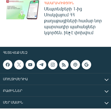
ՀԱՍԱՐԱԿՈՒԹՅՈՒՆ
Սեպտեմբերի 1-ից
Մոսկվայում ՀՀ
քաղաքացիների համար նոր
պարտադիր պահանջներ
կգործեն. ինչ է փոխվում
ՀԵՏԵՎԵՔ ՄԵԶ
ՄՈՒԼՏԻՄԵԴԻԱ
ԲԱԺԻՆՆԵՐ
ՄԵՐ ՄԱՍԻՆ