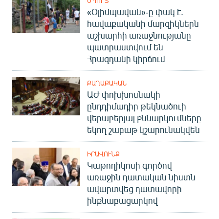
ՍՊՈՐՏ
«Օլիմպավան»-ը փակ է.
հավաքականի մարզիկներն
աշխարհի առաջնությանը
պատրաստվում են
Հրազդանի կիրճում
ՔԱՂԱՔԱԿԱՆ
ԱԺ փոխխոսնակի
ընդդիմադիր թեկնածուի
վերաբերյալ քննարկումները
եկող շաբաթ կշարունակվեն
ԻՐԱՎՈՒՆՔ
Կաթողիկոսի գործով
առաջին դատական նիստն
ավարտվեց դատավորի
ինքնաբացարկով