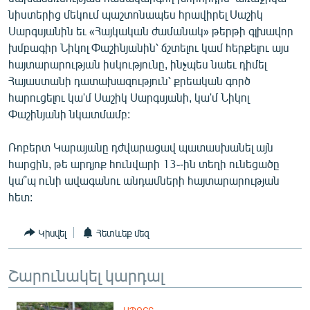
English
նիստերից մեկում պաշտոնապես հրավիրել Սաշիկ
Սարգսյանին եւ «Հայկական ժամանակ» թերթի գլխավոր
Русский
խմբագիր Նիկոլ Փաշինյանին՝ ճշտելու կամ հերքելու այս
հայտարարության իսկությունը, ինչպես նաեւ դիմել
ՀԵՏԵՎԵՔ ՄԵԶ
Հայաստանի դատախազություն՝ քրեական գործ
հարուցելու կա'մ Սաշիկ Սարգսյանի, կա'մ Նիկոլ
Փաշինյանի նկատմամբ:
Ռոբերտ Կարայանը դժվարացավ պատասխանել այն
հարցին, թե արդյոք հունվարի 13֊-ին տեղի ունեցածը
«Ազատության» բոլոր կայքերը
կա՞պ ունի ավագանու անդամների հայտարարության
հետ:
Կիսվել
Հետևեք մեզ
Շարունակել կարդալ