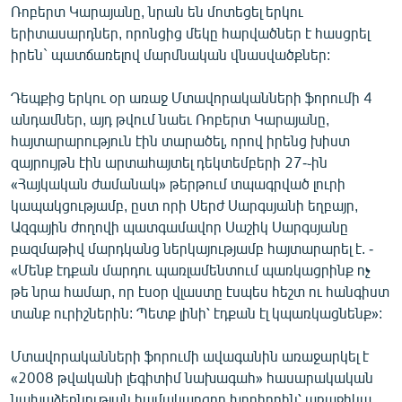
Ռոբերտ Կարայանը, նրան են մոտեցել երկու
ՄԻՋԱԶԳԱՅԻՆ
երիտասարդներ, որոնցից մեկը հարվածներ է հասցրել
ՄՇԱԿՈՒՅԹ
իրեն` պատճառելով մարմնական վնասվածքներ:
ՍՊՈՐՏ
Դեպքից երկու օր առաջ Մտավորականների ֆորումի 4
ՄԵԿՆԱԲԱՆՈՒԹՅՈՒՆ
անդամներ, այդ թվում նաեւ Ռոբերտ Կարայանը,
հայտարարություն էին տարածել, որով իրենց խիստ
ՏՏ ԵՒ ԻՆՏԵՐՆԵՏ
զայրույթն էին արտահայտել դեկտեմբերի 27-֊ին
ԿՈՐՈՆԱՎԻՐՈՒՍ
«Հայկական ժամանակ» թերթում տպագրված լուրի
կապակցությամբ, ըստ որի Սերժ Սարգսյանի եղբայր,
ԱՐԽԻՎ
Ազգային ժողովի պատգամավոր Սաշիկ Սարգսյանը
ՏԵՍԱՆՅՈՒԹԵՐ
բազմաթիվ մարդկանց ներկայությամբ հայտարարել է. -
«Մենք էդքան մարդու պառլամենտում պառկացրինք ոչ
ԲԱՆԱՎԵՃ
թե նրա համար, որ էսօր վլաստը էսպես հեշտ ու հանգիստ
ՁԳՏԵԼՈՎ ԼԱՎԱԳՈՒՅՆԻՆ
տանք ուրիշներին: Պետք լինի՝ էդքան էլ կպառկացնենք»:
ՓՈԴՔԱՍԹ
Մտավորականների ֆորումի ավագանին առաջարկել է
«2008 թվականի լեգիտիմ նախագահ» հասարակական
Հայերեն
նախաձեռնության համակարգող խորհրդին՝ առաջիկա