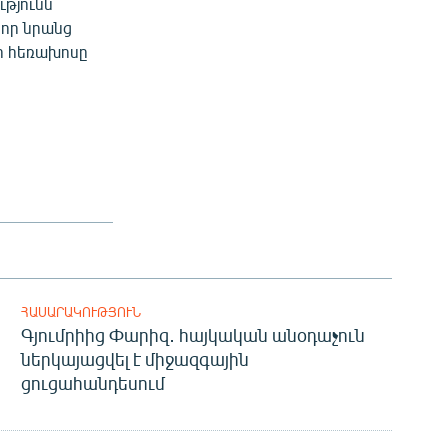
թյունն
 որ նրանց
ի հեռախոսը
ՀԱՍԱՐԱԿՈՒԹՅՈՒՆ
Գյումրիից Փարիզ․ հայկական անօդաչուն
ներկայացվել է միջազգային
ցուցահանդեսում