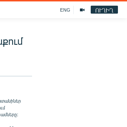
ՈՒՂԻՂ
ENG
նքում
պատանիներ
ում
րամները: