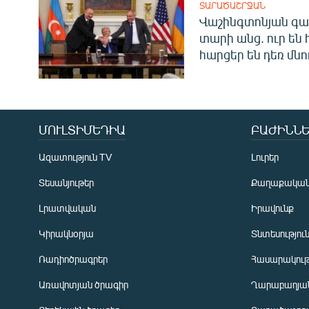
ՏԱՐԱԾԱՇՐՋԱՆ
Վաշինգտոնյան գա
տարի անց. ուր են 
հարցեր են դեռ մնո
ՄՈՒԼՏԻՄԵԴԻԱ
ԲԱԺԻՆՆԵ
Ազատություն TV
Լուրեր
Տեսանյութեր
Քաղաքակա
Լրատվական
Իրավունք
Կիրակնօրյա
Տնտեսությու
Ռադիոծրագրեր
Հասարակութ
Առավոտյան ծրագիր
Ղարաբաղյան