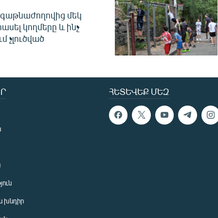
գաթնաժողովից մեկ
հասել կողմերը և ինչ
ւմ չլուծված
Ր
ՀԵՏԵՎԵՔ ՄԵԶ
ն
ն
յուն
 խնդիր