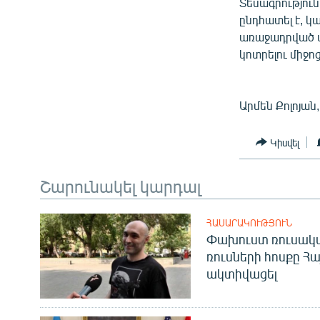
ՄԻՋԱԶԳԱՅԻՆ
Տեսագրությու
ընդհատել է, կ
ՄՇԱԿՈՒՅԹ
առաջադրված մ
ՍՊՈՐՏ
կոտրելու միջո
ՄԵԿՆԱԲԱՆՈՒԹՅՈՒՆ
ՏՏ ԵՒ ԻՆՏԵՐՆԵՏ
Արմեն Քոլոյան
ԿՈՐՈՆԱՎԻՐՈՒՍ
Կիսվել
ԱՐԽԻՎ
ՏԵՍԱՆՅՈՒԹԵՐ
Շարունակել կարդալ
ԲԱՆԱՎԵՃ
ՀԱՍԱՐԱԿՈՒԹՅՈՒՆ
ՁԳՏԵԼՈՎ ԼԱՎԱԳՈՒՅՆԻՆ
Փախուստ ռուսական
ռուսների հոսքը Հ
ՓՈԴՔԱՍԹ
ակտիվացել