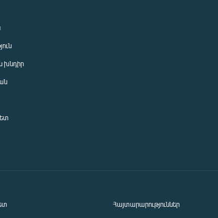
ն
յուն
 խնդիր
ան
նետ
ետ
Հայտարարություններ