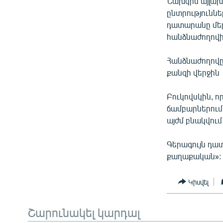
Նախկին այլախ
ՄԻՋԱԶԳԱՅԻՆ
ընտրություննե
ՄՇԱԿՈՒՅԹ
դատարանը մեր
հանձնաժողովի 
ՍՊՈՐՏ
ՄԵԿՆԱԲԱՆՈՒԹՅՈՒՆ
Հանձնաժողովը 
քանզի վերջին
ՏՏ ԵՒ ԻՆՏԵՐՆԵՏ
ԿՈՐՈՆԱՎԻՐՈՒՍ
Բուկովսկին, ո
ճամբարներում 
ԱՐԽԻՎ
այժմ բնակվում
ՏԵՍԱՆՅՈՒԹԵՐ
Գերագույն դատ
ԲԱՆԱՎԵՃ
քաղաքական»:
ՁԳՏԵԼՈՎ ԼԱՎԱԳՈՒՅՆԻՆ
ՓՈԴՔԱՍԹ
Կիսվել
Շարունակել կարդալ