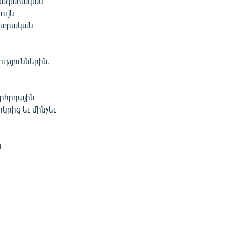
ախագահական
ույն
ընտրական
ություններին,
որհրդային
կրից եւ մինչեւ
ն