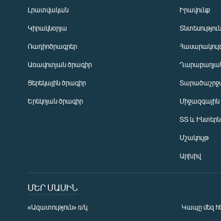
Լրատվական
Իրավունք
Կիրակնօրյա
Տնտեսությու
Ռադիոծրագրեր
Հասարակութ
Առավոտյան ծրագիր
Ղարաբաղյան
Ցերեկային ծրագիր
Տարածաշրջ
Հայերեն
Երեկոյան ծրագիր
Միջազգային
English
ՏՏ և Ինտեր
Русский
Մշակույթ
ՀԵՏԵՎԵՔ ՄԵԶ
Արխիվ
ՄԵՐ ՄԱՍԻՆ
«Ազատություն» ռ/կ
Կապը մեզ հ
«Ազատության» բոլոր կայքերը