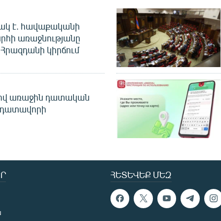
ակ է. հավաքականի
րհի առաջնությանը
Հրազդանի կիրճում
ծով առաջին դատական
 դատավորի
Ր
ՀԵՏԵՎԵՔ ՄԵԶ
ն