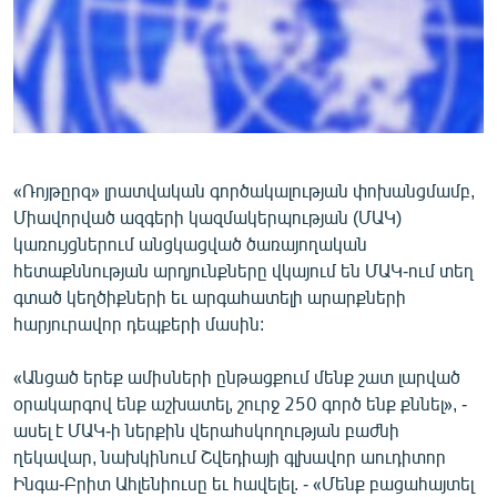
ՄԻՋԱԶԳԱՅԻՆ
ՄՇԱԿՈՒՅԹ
ՍՊՈՐՏ
ՄԵԿՆԱԲԱՆՈՒԹՅՈՒՆ
ՏՏ ԵՒ ԻՆՏԵՐՆԵՏ
«Ռոյթըրզ» լրատվական գործակալության փոխանցմամբ,
Միավորված ազգերի կազմակերպության (ՄԱԿ)
ԿՈՐՈՆԱՎԻՐՈՒՍ
կառույցներում անցկացված ծառայողական
ԱՐԽԻՎ
հետաքննության արդյունքները վկայում են ՄԱԿ-ում տեղ
գտած կեղծիքների եւ արգահատելի արարքների
ՏԵՍԱՆՅՈՒԹԵՐ
հարյուրավոր դեպքերի մասին:
ԲԱՆԱՎԵՃ
«Անցած երեք ամիսների ընթացքում մենք շատ լարված
ՁԳՏԵԼՈՎ ԼԱՎԱԳՈՒՅՆԻՆ
օրակարգով ենք աշխատել, շուրջ 250 գործ ենք քննել», -
ՓՈԴՔԱՍԹ
ասել է ՄԱԿ-ի ներքին վերահսկողության բաժնի
ղեկավար, նախկինում Շվեդիայի գլխավոր աուդիտոր
Հայերեն
Ինգա-Բրիտ Ահլենիուսը եւ հավելել. - «Մենք բացահայտել