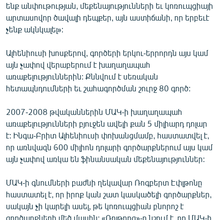
ենք անփութության, մեքենայությունների եւ կոռուպցիայի
English
արտասովոր ծավալի դեպքեր, այն աստիճանի, որ երբեւէ
Русский
չենք ակնկալել»:
Ալհենիուսի խոսքերով, գործերի երկու-երրորդն այս կամ
ՀԵՏԵՎԵՔ ՄԵԶ
այն չափով վերաբերում է խաղաղապահ
առաքելություններին: Քննվում է սեռական
հետապնդումների եւ շահագործման շուրջ 80 գործ:
2007-2008 թվականներին ՄԱԿ-ի խաղաղապահ
«Ազատության» բոլոր կայքերը
առաքելությունների բյուջեն ավելի քան 5 միլիարդ դոլար
է: Ինգա-Բրիտ Ալհենիուսի փոխանցմամբ, հաստատվել է,
որ առնվազն 600 միլիոն դոլարի գործարքներում այս կամ
այն չափով առկա են ֆինանսական մեքենայություններ:
ՄԱԿ-ի գնումների բաժնի ղեկավար Ռոգբերտ Էփլթոնը
հաստատել է, որ իրոք կան շատ կասկածելի գործարքներ,
սակայն չի կարելի ասել, թե կոռուպցիան բնորոշ է
գործարքների մեծ մասին: «Ռոյթըրզ»-ը նշում է, որ ՄԱԿ-ի