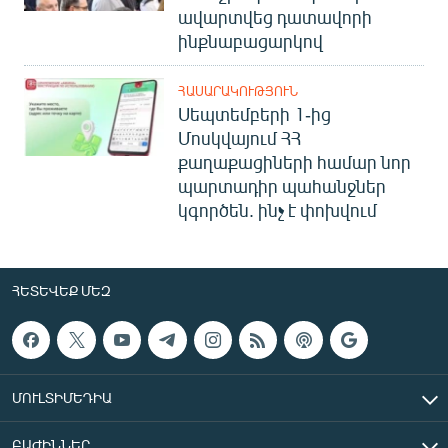
ավարտվեց դատավորի
ինքնաբացարկով
ՀԱՍԱՐԱԿՈՒԹՅՈՒՆ
Սեպտեմբերի 1-ից
Մոսկվայում ՀՀ
քաղաքացիների համար նոր
պարտադիր պահանջներ
կգործեն. ինչ է փոխվում
ՀԵՏԵՎԵՔ ՄԵԶ
ՄՈՒԼՏԻՄԵԴԻԱ
ԲԱԺԻՆՆԵՐ