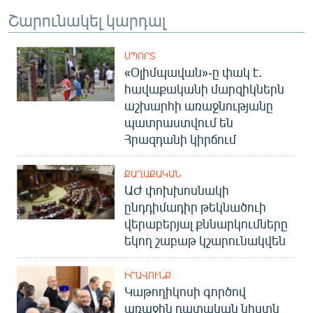
Շարունակել կարդալ
ՍՊՈՐՏ
«Օլիմպավան»-ը փակ է.
հավաքականի մարզիկներն
աշխարհի առաջնությանը
պատրաստվում են
Հրազդանի կիրճում
ՔԱՂԱՔԱԿԱՆ
ԱԺ փոխխոսնակի
ընդդիմադիր թեկնածուի
վերաբերյալ քննարկումները
եկող շաբաթ կշարունակվեն
ԻՐԱՎՈՒՆՔ
Կաթողիկոսի գործով
առաջին դատական նիստն