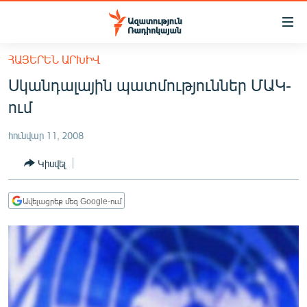
Մատչելիության
հղումներ
Անցնել
ՀԱՅԵՐԵՆ ԱՐԽԻՎ
հիմնական
ԱԶԱՏՈՒԹՅՈՒՆ TV
Սկանդալային պատմություններ ՄԱԿ-
բովանդակությանը
ՀԱՅԱՍՏԱՆ
Անցնել
ում
հիմնական
ՔԱՂԱՔԱԿԱՆ
մենյուին
հունվար 11, 2008
ԸՆՏՐՈՒԹՅՈՒՆՆԵՐ 2026
Որոնում
Կիսվել
ԻՐԱՎՈՒՆՔ
ՀԱՍԱՐԱԿՈՒԹՅՈՒՆ
Ավելացրեք մեզ Google-ում
ՏՆՏԵՍՈՒԹՅՈՒՆ
ՂԱՐԱԲԱՂ
ՊԱՏԵՐԱԶՄԻ 6 ՇԱԲԱԹՆԵՐԸ
ՏԱՐԱԾԱՇՐՋԱՆ