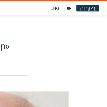
ՈՒՂԻՂ
ENG
իր»