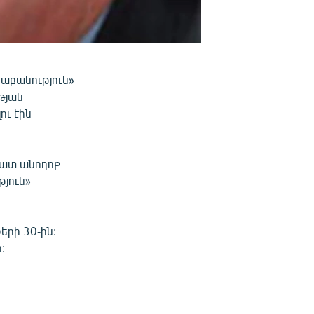
աբանություն»
թյան
ու էին
շատ անողոք
թյուն»
րի 30-ին:
: