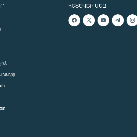
Ր
ՀԵՏԵՎԵՔ ՄԵԶ
ն
ն
յուն
 խնդիր
ան
նետ