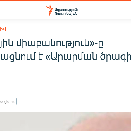
ԽԻՎ
ին միաբանություն»-ը
յացնում է «Արարման ծրագ
oogle-ում