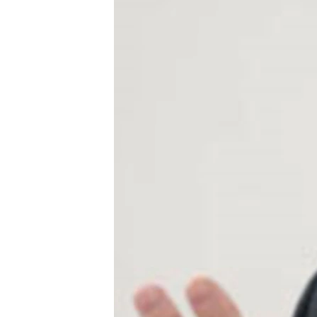
ՄԻՋԱԶԳԱՅԻՆ
ՄՇԱԿՈՒՅԹ
ՍՊՈՐՏ
ՄԵԿՆԱԲԱՆՈՒԹՅՈՒՆ
ՏՏ ԵՒ ԻՆՏԵՐՆԵՏ
ԿՈՐՈՆԱՎԻՐՈՒՍ
ԱՐԽԻՎ
ՏԵՍԱՆՅՈՒԹԵՐ
ԲԱՆԱՎԵՃ
ՁԳՏԵԼՈՎ ԼԱՎԱԳՈՒՅՆԻՆ
ՓՈԴՔԱՍԹ