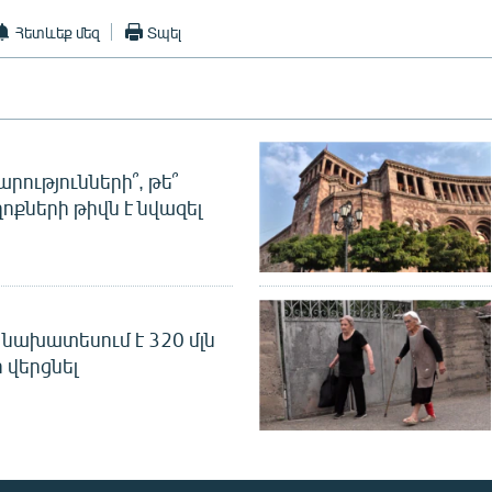
Հետևեք մեզ
Տպել
րությունների՞, թե՞
ոքների թիվն է նվազել
նախատեսում է 320 մլն
 վերցնել