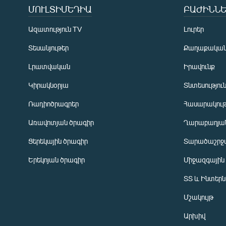
ՄՈՒԼՏԻՄԵԴԻԱ
ԲԱԺԻՆՆԵ
Ազատություն TV
Լուրեր
Տեսանյութեր
Քաղաքակա
Լրատվական
Իրավունք
Կիրակնօրյա
Տնտեսությու
Ռադիոծրագրեր
Հասարակութ
Առավոտյան ծրագիր
Ղարաբաղյան
Ցերեկային ծրագիր
Տարածաշրջ
Հայերեն
Երեկոյան ծրագիր
Միջազգային
English
ՏՏ և Ինտեր
Русский
Մշակույթ
ՀԵՏԵՎԵՔ ՄԵԶ
Արխիվ