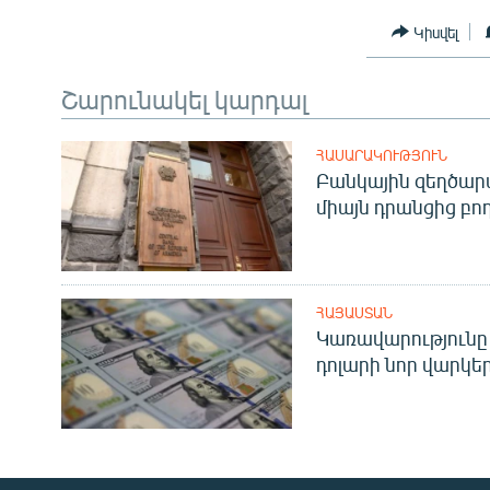
Կիսվել
Շարունակել կարդալ
ՀԱՍԱՐԱԿՈՒԹՅՈՒՆ
Բանկային զեղծարա
միայն դրանցից բող
ՀԱՅԱՍՏԱՆ
Կառավարությունը 
դոլարի նոր վարկեր