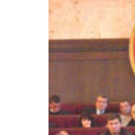
ՄԻՋԱԶԳԱՅԻՆ
ՄՇԱԿՈՒՅԹ
ՍՊՈՐՏ
ՄԵԿՆԱԲԱՆՈՒԹՅՈՒՆ
ՏՏ ԵՒ ԻՆՏԵՐՆԵՏ
ԿՈՐՈՆԱՎԻՐՈՒՍ
ԱՐԽԻՎ
ՏԵՍԱՆՅՈՒԹԵՐ
ԲԱՆԱՎԵՃ
ՁԳՏԵԼՈՎ ԼԱՎԱԳՈՒՅՆԻՆ
ՓՈԴՔԱՍԹ