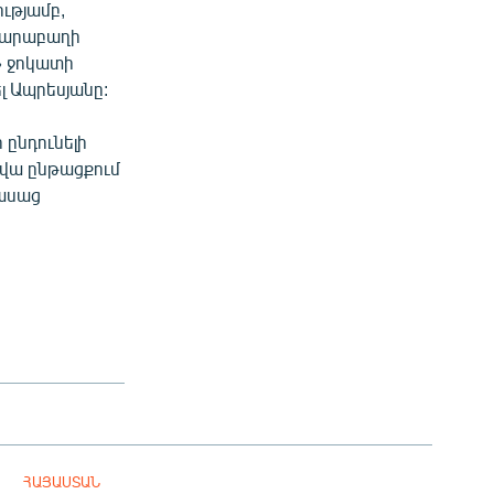
ւթյամբ,
 Ղարաբաղի
» ջոկատի
 Ապրեսյանը:
 ընդունելի
րվա ընթացքում
 ասաց
ՀԱՅԱՍՏԱՆ