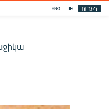
ՈՒՂԻՂ
ENG
աջիկա