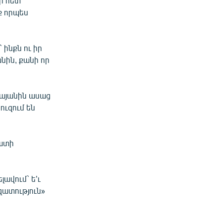
ի հետ
նք որպես
 ինքն ու իր
նին, քանի որ
կայանին ասաց
ուզում են
կատի
լավում` ե’ւ
զատություն»