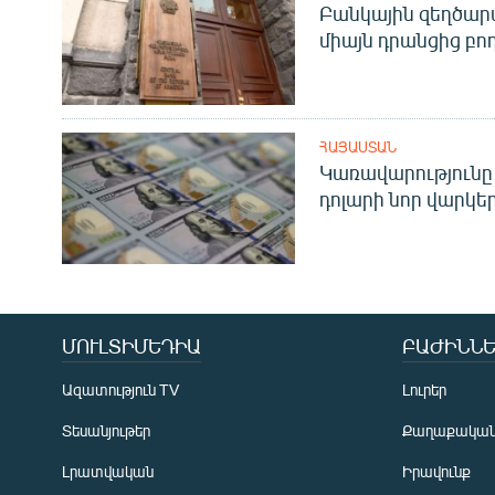
Բանկային զեղծարա
միայն դրանցից բող
ՀԱՅԱՍՏԱՆ
Կառավարությունը 
դոլարի նոր վարկեր
ՄՈՒԼՏԻՄԵԴԻԱ
ԲԱԺԻՆՆԵ
Ազատություն TV
Լուրեր
Տեսանյութեր
Քաղաքակա
Լրատվական
Իրավունք