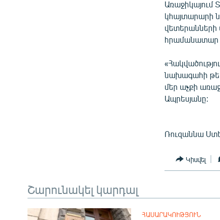
Առաջիկայում 
կհայտարարի ն
վետերանների 
հրամանատար Վ
«Հակվածությու
նախագահի թեկ
մեր աչքի առաջ
Ապրեսյանը:
Ռուզաննա Ստ
Կիսվել
Շարունակել կարդալ
ՀԱՍԱՐԱԿՈՒԹՅՈՒՆ