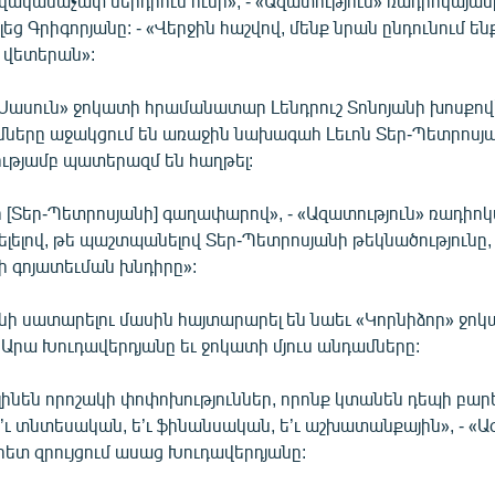
վականաչափ ներդրում ունի», - «Ազատություն» ռադիոկայան
լեց Գրիգորյանը: - «Վերջին հաշվով, մենք նրան ընդունում ե
վետերան»:
«Սասուն» ջոկատի հրամանատար Լենդրուշ Տոնոյանի խոսքով`
ները աջակցում են առաջին նախագահ Լեւոն Տեր-Պետրոսյա
ւթյամբ պատերազմ են հաղթել:
ր [Տեր-Պետրոսյանի] գաղափարով», - «Ազատություն» ռադիո
ելելով, թե պաշտպանելով Տեր-Պետրոսյանի թեկնածությունը, 
զգի գոյատեւման խնդիրը»:
նի սատարելու մասին հայտարարել են նաեւ «Կորնիձոր» ջո
րա Խուդավերդյանը եւ ջոկատի մյուս անդամները:
 կլինեն որոշակի փոփոխություններ, որոնք կտանեն դեպի բարե
’ւ տնտեսական, ե’ւ ֆինանսական, ե’ւ աշխատանքային», - «Ա
ետ զրույցում ասաց Խուդավերդյանը: