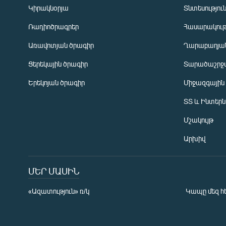
Կիրակնօրյա
Տնտեսությու
Ռադիոծրագրեր
Հասարակութ
Առավոտյան ծրագիր
Ղարաբաղյան
Ցերեկային ծրագիր
Տարածաշրջ
Հայերեն
Երեկոյան ծրագիր
Միջազգային
English
ՏՏ և Ինտեր
Русский
Մշակույթ
ՀԵՏԵՎԵՔ ՄԵԶ
Արխիվ
ՄԵՐ ՄԱՍԻՆ
«Ազատություն» ռ/կ
Կապը մեզ հ
«Ազատության» բոլոր կայքերը