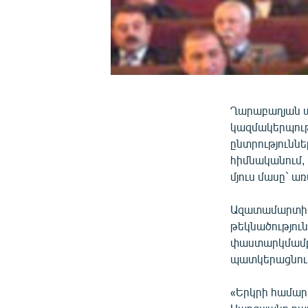
Ղարաբաղյան պ
կազմակերպութ
ընտրությունն
հիմնականում,
մյուս մասը` ա
Ազատամարտի վ
թեկնածությու
փաստարկմամբ` 
պատկերացնու
«Երկրի համար