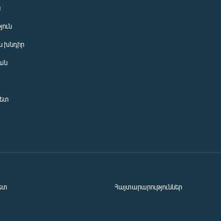
ն
յուն
 խնդիր
ան
նետ
ետ
Հայտարարություններ