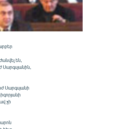
արբեր
անվել են,
ժ Սարգսյանին,
րժ Սարգսյանի
րիգորյանի
ավ չի
պարոն