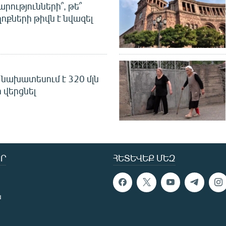
րությունների՞, թե՞
ոքների թիվն է նվազել
նախատեսում է 320 մլն
 վերցնել
Ր
ՀԵՏԵՎԵՔ ՄԵԶ
ն