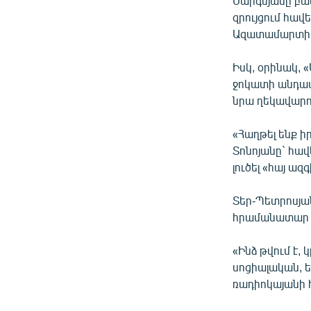
Սարգսյանը բա
զրույցում հավե
Ազատամարտի 
Իսկ, օրինակ, 
ջոկատի անդամ
նրա ղեկավարո
«Հաղթել ենք ի
Տոնոյանը` հավ
լուծել «հայ ա
Տեր-Պետրոսյա
հրամանատար Ա
«Ինձ թվում է,
սոցիալական, ե
ռադիոկայանի հ