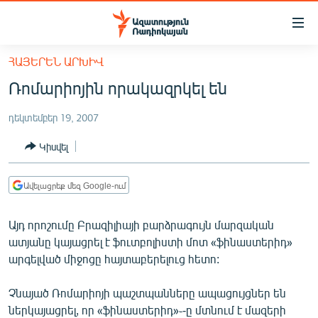
Մատչելիության
հղումներ
Անցնել
ՀԱՅԵՐԵՆ ԱՐԽԻՎ
հիմնական
ԱԶԱՏՈՒԹՅՈՒՆ TV
Ռոմարիոյին որակազրկել են
բովանդակությանը
ՀԱՅԱՍՏԱՆ
Անցնել
դեկտեմբեր 19, 2007
հիմնական
ՔԱՂԱՔԱԿԱՆ
մենյուին
Կիսվել
ԸՆՏՐՈՒԹՅՈՒՆՆԵՐ 2026
Որոնում
ԻՐԱՎՈՒՆՔ
Ավելացրեք մեզ Google-ում
ՀԱՍԱՐԱԿՈՒԹՅՈՒՆ
Այդ որոշումը Բրազիլիայի բարձրագույն մարզական
ՏՆՏԵՍՈՒԹՅՈՒՆ
ատյանը կայացրել է ֆուտբոլիստի մոտ «ֆինաստերիդ»
ՂԱՐԱԲԱՂ
արգելված միջոցը հայտաբերելուց հետո:
ՊԱՏԵՐԱԶՄԻ 6 ՇԱԲԱԹՆԵՐԸ
Չնայած Ռոմարիոյի պաշտպանները ապացույցներ են
ՏԱՐԱԾԱՇՐՋԱՆ
ներկայացրել, որ «ֆինաստերիդ»֊-ը մտնում է մազերի