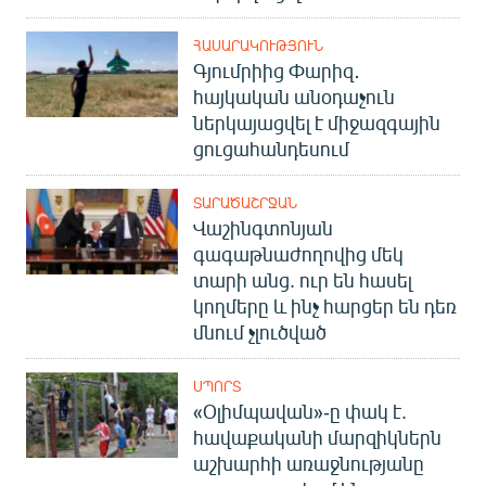
English
ՀԱՍԱՐԱԿՈՒԹՅՈՒՆ
Русский
Գյումրիից Փարիզ․
հայկական անօդաչուն
ՀԵՏԵՎԵՔ ՄԵԶ
ներկայացվել է միջազգային
ցուցահանդեսում
ՏԱՐԱԾԱՇՐՋԱՆ
Վաշինգտոնյան
գագաթնաժողովից մեկ
«Ազատության» բոլոր կայքերը
տարի անց. ուր են հասել
կողմերը և ինչ հարցեր են դեռ
մնում չլուծված
ՍՊՈՐՏ
«Օլիմպավան»-ը փակ է.
հավաքականի մարզիկներն
աշխարհի առաջնությանը