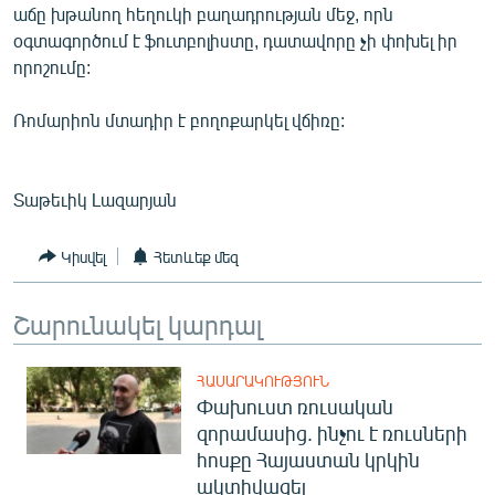
աճը խթանող հեղուկի բաղադրության մեջ, որն
ՄԻՋԱԶԳԱՅԻՆ
օգտագործում է ֆուտբոլիստը, դատավորը չի փոխել իր
ՄՇԱԿՈՒՅԹ
որոշումը:
ՍՊՈՐՏ
Ռոմարիոն մտադիր է բողոքարկել վճիռը:
ՄԵԿՆԱԲԱՆՈՒԹՅՈՒՆ
ՏՏ ԵՒ ԻՆՏԵՐՆԵՏ
Տաթեւիկ Լազարյան
ԿՈՐՈՆԱՎԻՐՈՒՍ
ԱՐԽԻՎ
Կիսվել
Հետևեք մեզ
ՏԵՍԱՆՅՈՒԹԵՐ
Շարունակել կարդալ
ԲԱՆԱՎԵՃ
ՁԳՏԵԼՈՎ ԼԱՎԱԳՈՒՅՆԻՆ
ՀԱՍԱՐԱԿՈՒԹՅՈՒՆ
Փախուստ ռուսական
ՓՈԴՔԱՍԹ
զորամասից. ինչու է ռուսների
հոսքը Հայաստան կրկին
Հայերեն
ակտիվացել