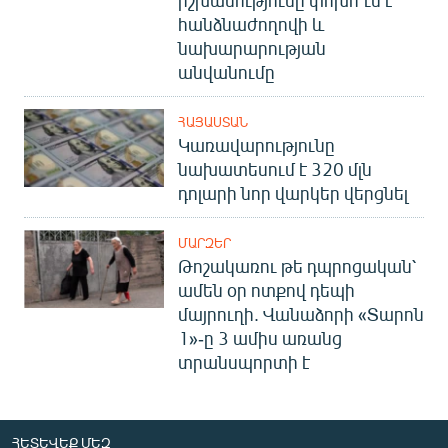
հանձնաժողովի և
նախարարության
անվանումը
ՀԱՅԱՍՏԱՆ
Կառավարությունը
նախատեսում է 320 մլն
դոլարի նոր վարկեր վերցնել
ՄԱՐԶԵՐ
Թոշակառու թե դպրոցական՝
ամեն օր ոտքով դեպի
մայրուղի. Վանաձորի «Տարոն
1»-ը 3 ամիս առանց
տրանսպորտի է
ՀԵՏԵՎԵՔ ՄԵԶ