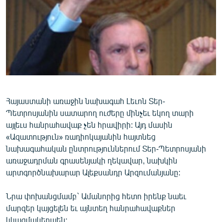
ՄԻՋԱԶԳԱՅԻՆ
ՄՇԱԿՈՒՅԹ
ՍՊՈՐՏ
ՄԵԿՆԱԲԱՆՈՒԹՅՈՒՆ
ՏՏ ԵՒ ԻՆՏԵՐՆԵՏ
ԿՈՐՈՆԱՎԻՐՈՒՍ
Հայաստանի առաջին նախագահ Լեւոն Տեր-
Պետրոսյանին սատարող ուժերը մինչեւ եկող տարի
ԱՐԽԻՎ
այլեւս հանրահավաք չեն հրավիրի: Այդ մասին
ՏԵՍԱՆՅՈՒԹԵՐ
«Ազատություն» ռադիոկայանին հայտնեց
նախագահական ընտրություններում Տեր-Պետրոսյանի
ԲԱՆԱՎԵՃ
առաջադրման գրասենյակի ղեկավար, նախկին
ՁԳՏԵԼՈՎ ԼԱՎԱԳՈՒՅՆԻՆ
արտգործնախարար Ալեքսանդր Արզումանյանը:
ՓՈԴՔԱՍԹ
Նրա փոխանցմամբ` Ամանորից հետո իրենք նաեւ
մարզեր կայցելեն եւ այնտեղ հանրահավաքներ
Հայերեն
կկազմակերպեն: