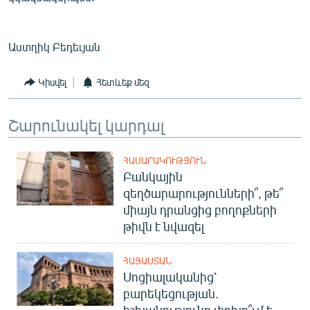
English
Русский
Աստղիկ Բեդեւյան
ՀԵՏԵՎԵՔ ՄԵԶ
Կիսվել
Հետևեք մեզ
Շարունակել կարդալ
ՀԱՍԱՐԱԿՈՒԹՅՈՒՆ
«Ազատության» բոլոր կայքերը
Բանկային
զեղծարարությունների՞, թե՞
միայն դրանցից բողոքների
թիվն է նվազել
ՀԱՅԱՍՏԱՆ
Սոցիալականից՝
բարեկեցության.
իշխանությունը փոխո՞ւմ է