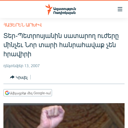
Մատչելիության
հղումներ
Անցնել
ՀԱՅԵՐԵՆ ԱՐԽԻՎ
հիմնական
ԱԶԱՏՈՒԹՅՈՒՆ TV
Տեր-Պետրոսյանին սատարող ուժերը
բովանդակությանը
ՀԱՅԱՍՏԱՆ
Անցնել
մինչեւ Նոր տարի հանրահավաք չեն
հիմնական
ՔԱՂԱՔԱԿԱՆ
հրավիրի
մենյուին
ԸՆՏՐՈՒԹՅՈՒՆՆԵՐ 2026
Որոնում
դեկտեմբեր 13, 2007
ԻՐԱՎՈՒՆՔ
Կիսվել
ՀԱՍԱՐԱԿՈՒԹՅՈՒՆ
ՏՆՏԵՍՈՒԹՅՈՒՆ
Ավելացրեք մեզ Google-ում
ՂԱՐԱԲԱՂ
ՊԱՏԵՐԱԶՄԻ 6 ՇԱԲԱԹՆԵՐԸ
ՏԱՐԱԾԱՇՐՋԱՆ