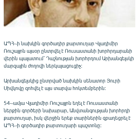
ՄԻՋԱԶԳԱՅԻՆ
ՄՇԱԿՈՒՅԹ
ՍՊՈՐՏ
ՄԵԿՆԱԲԱՆՈՒԹՅՈՒՆ
ԱՊՀ-֊ի նախկին գործադիր քարտուղար Վլադիմիր
ՏՏ ԵՒ ԻՆՏԵՐՆԵՏ
Ռուշայլոն այսօր ընտրվել է Ռուսաստանի խորհրդարանի
վերին պալատում` Դաշնության խորհրդում Արխանգելսկի
ԿՈՐՈՆԱՎԻՐՈՒՍ
մարզային ժողովի ներկայացուցիչ:
ԱՐԽԻՎ
Արխանգելսկից ընտրված նախկին սենատոր Յուրի
ՏԵՍԱՆՅՈՒԹԵՐ
Սիվկովը զոհվել է այս տարվա հոկտեմբերին:
ԲԱՆԱՎԵՃ
54-֊ամյա Վլադիմիր Ռուշայլոն եղել է Ռուսաստանի
ՁԳՏԵԼՈՎ ԼԱՎԱԳՈՒՅՆԻՆ
ներքին գործերի նախարար, Անվտանգության խորհրդի
ՓՈԴՔԱՍԹ
քարտուղար, իսկ վերջին երեք տարիներին զբաղեցրել է
ԱՊՀ֊-ի գործադիր քարտուղարի պաշտոնը:
Հայերեն