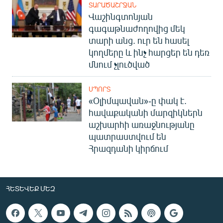
ՏԱՐԱԾԱՇՐՋԱՆ
Վաշինգտոնյան
գագաթնաժողովից մեկ
տարի անց. ուր են հասել
կողմերը և ինչ հարցեր են դեռ
մնում չլուծված
ՍՊՈՐՏ
«Օլիմպավան»-ը փակ է.
հավաքականի մարզիկներն
աշխարհի առաջնությանը
պատրաստվում են
Հրազդանի կիրճում
ՀԵՏԵՎԵՔ ՄԵԶ