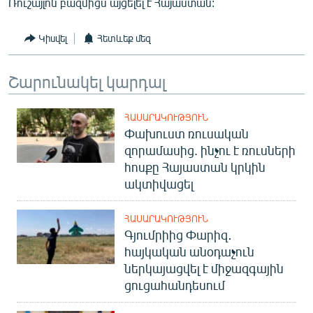
Ռուշայլոն բազմիցս այցելել է Հայաստան:
English
Русский
Կիսվել
Հետևեք մեզ
ՀԵՏԵՎԵՔ ՄԵԶ
Շարունակել կարդալ
ՀԱՍԱՐԱԿՈՒԹՅՈՒՆ
Փախուստ ռուսական
զորամասից. ինչու է ռուսների
հոսքը Հայաստան կրկին
«Ազատության» բոլոր կայքերը
ակտիվացել
ՀԱՍԱՐԱԿՈՒԹՅՈՒՆ
Գյումրիից Փարիզ․
հայկական անօդաչուն
ներկայացվել է միջազգային
ցուցահանդեսում