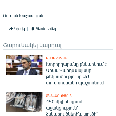
Ռուզան Խաչատրյան
Կիսվել
Հետևեք մեզ
Շարունակել կարդալ
ՔԱՂԱՔԱԿԱՆ
Խորհրդարանը քննարկում է
Արամ Վարդևանյանի
թեկնածությունը ԱԺ
փոխխոսնակի պաշտոնում
ՏՆՏԵՍՈՒԹՅՈՒՆ
450 միլիոն դրամ
աջակցություն՝
ձկնաբույծներին. կլուծի՞