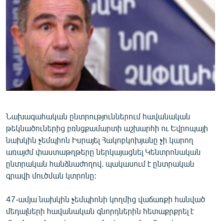
ՄԻՋԱԶԳԱՅԻՆ
ՄՇԱԿՈՒՅԹ
ՍՊՈՐՏ
ՄԵԿՆԱԲԱՆՈՒԹՅՈՒՆ
ՏՏ ԵՒ ԻՆՏԵՐՆԵՏ
ԿՈՐՈՆԱՎԻՐՈՒՍ
ԱՐԽԻՎ
Նախագահական ընտրություններում հավանական
թեկնածուներից բռնցքամարտի աշխարհի ու Եվրոպայի
ՏԵՍԱՆՅՈՒԹԵՐ
նախկին չեմպիոն Իսրայել Հակոբկոխյանը չի կարող
ԲԱՆԱՎԵՃ
առայժմ փաստաթղթերը ներկայացնել Կենտրոնական
ընտրական հանձնաժողով. պակասում է ընտրական
ՁԳՏԵԼՈՎ ԼԱՎԱԳՈՒՅՆԻՆ
գրավի մուծման կտրոնը:
ՓՈԴՔԱՍԹ
47-ամյա նախկին չեմպիոնի կողմից վաճառքի հանված
մեդալների հավանական գնորդներին հետաքրքրել է
Հայերեն