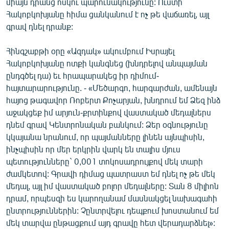
միայն դրանց ոսկու պարունակությունը: Ուստի
English
Հակոբկոխյանը հիմա ցանկանում է ոչ թե վաճառել, այլ
գրավ դնել դրանք:
Русский
Հինգշաբթի օրը «Ազդակ» ակումբում Իսրայել
ՀԵՏԵՎԵՔ ՄԵԶ
Հակոբկոխյանը ոտքի կանգնեց (խնդրելով անպայման
ընդգծել դա) եւ հրապարակեց իր դիմում-
հայտարարությունը. - «Մեծարգո, հարգարժան, ամենայն
հայոց թագավոր Ռոբերտ Քոչարյան, խնդրում եմ Ձեզ ինձ
աջակցեք իմ արյուն-քրտինքով վաստակած մեդալներս
դնեմ գրավ Կենտրոնական բանկում: Ձեր օգնությունը
«Ազատության» բոլոր կայքերը
կկայանա նրանում, որ պայմանները լինեն այնպիսին,
ինչպիսին որ մեր երկրին վարկ են տալիս մյուս
պետությունները` 0,001 տոկոսադրույքով մեկ տարի
ժամկետով: Գրավի դիմաց պատրաստ եմ դնել ոչ թե մեկ
մեդալ, այլ իմ վաստակած բոլոր մեդալները: Տան 8 միլիոն
դրամ, որպեսզի ես կարողանամ մասնակցել նախագահի
ընտրություններին: Չընտրվելու դեպքում խոստանում եմ
մեկ տարվա ընթացքում այդ գրավը հետ վերադարձնել»: