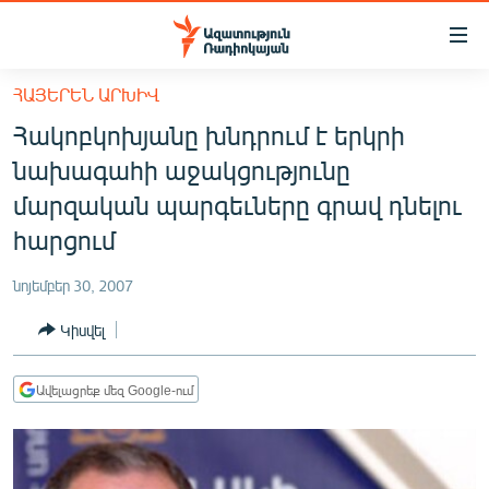
Մատչելիության
հղումներ
Անցնել
ՀԱՅԵՐԵՆ ԱՐԽԻՎ
հիմնական
ԱԶԱՏՈՒԹՅՈՒՆ TV
Հակոբկոխյանը խնդրում է երկրի
բովանդակությանը
ՀԱՅԱՍՏԱՆ
Անցնել
նախագահի աջակցությունը
հիմնական
ՔԱՂԱՔԱԿԱՆ
մարզական պարգեւները գրավ դնելու
մենյուին
ԸՆՏՐՈՒԹՅՈՒՆՆԵՐ 2026
հարցում
Որոնում
ԻՐԱՎՈՒՆՔ
նոյեմբեր 30, 2007
ՀԱՍԱՐԱԿՈՒԹՅՈՒՆ
Կիսվել
ՏՆՏԵՍՈՒԹՅՈՒՆ
ՂԱՐԱԲԱՂ
Ավելացրեք մեզ Google-ում
ՊԱՏԵՐԱԶՄԻ 6 ՇԱԲԱԹՆԵՐԸ
ՏԱՐԱԾԱՇՐՋԱՆ