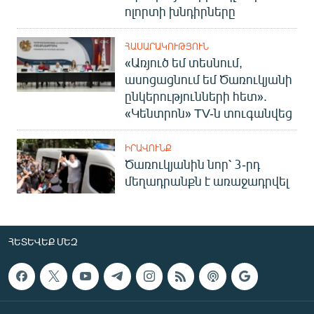
ոլորտի խնդիրները
ՀԱՍԱՐԱԿՈՒԹՅՈՒՆ
«Առյուծ եմ տեսնում,
ասոցացնում եմ Ծառուկյանի
ընկերությունների հետ».
«Կենտրոն» TV-ն տուգանվեց
ԻՐԱՎՈՒՆՔ
Ծառուկյանին նոր՝ 3-րդ
մեղադրանքն է առաջադրվել
ՀԵՏԵՎԵՔ ՄԵԶ