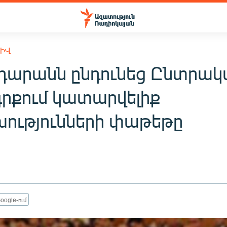
ԽԻՎ
դարանն ընդունեց Ընտրակ
գրքում կատարվելիք
ությունների փաթեթը
oogle-ում