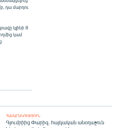
մասնակցելուց
բ, դա մարդու
ավը կլինի 8
ողմից կամ
ց
ՀԱՍԱՐԱԿՈՒԹՅՈՒՆ
Գյումրիից Փարիզ․ հայկական անօդաչուն