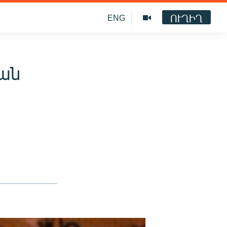
ՈՒՂԻՂ
ENG
ան