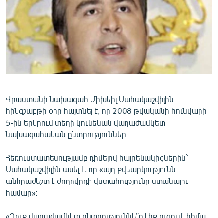
ՄԻՋԱԶԳԱՅԻՆ
ՄՇԱԿՈՒՅԹ
ՍՊՈՐՏ
ՄԵԿՆԱԲԱՆՈՒԹՅՈՒՆ
ՏՏ ԵՒ ԻՆՏԵՐՆԵՏ
ԿՈՐՈՆԱՎԻՐՈՒՍ
Վրաստանի նախագահ Միխեիլ Սահակաշվիլին
հինգշաբթի օրը հայտնել է, որ 2008 թվականի հունվարի
ԱՐԽԻՎ
5-ին երկրում տեղի կունենան վաղաժամկետ
ՏԵՍԱՆՅՈՒԹԵՐ
նախագահական ընտրություններ:
ԲԱՆԱՎԵՃ
Հեռուստատեսությամբ դիմելով հայրենակիցներին`
ՁԳՏԵԼՈՎ ԼԱՎԱԳՈՒՅՆԻՆ
Սահակաշվիլին ասել է, որ «այդ քվեարկությունն
անհրաժեշտ է ժողովրդի վստահությունը ստանալու
ՓՈԴՔԱՍԹ
համար»:
Հայերեն
«Դուք վաղաժամկետ ընտրություննե՞ր էիք ուզում, հիմա