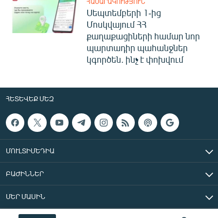
ՀԱՍԱՐԱԿՈՒԹՅՈՒՆ
Սեպտեմբերի 1-ից
Մոսկվայում ՀՀ
քաղաքացիների համար նոր
պարտադիր պահանջներ
կգործեն. ինչ է փոխվում
ՀԵՏԵՎԵՔ ՄԵԶ
ՄՈՒԼՏԻՄԵԴԻԱ
ԲԱԺԻՆՆԵՐ
ՄԵՐ ՄԱՍԻՆ