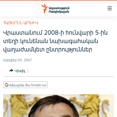
Մատչելիության
հղումներ
Անցնել
ՀԱՅԵՐԵՆ ԱՐԽԻՎ
հիմնական
ԱԶԱՏՈՒԹՅՈՒՆ TV
Վրաստանում 2008-ի հունվարի 5-ին
բովանդակությանը
ՀԱՅԱՍՏԱՆ
Անցնել
տեղի կունենան նախագահական
հիմնական
ՔԱՂԱՔԱԿԱՆ
վաղաժամկետ ընտրություններ
մենյուին
ԸՆՏՐՈՒԹՅՈՒՆՆԵՐ 2026
Որոնում
նոյեմբեր 09, 2007
ԻՐԱՎՈՒՆՔ
Կիսվել
ՀԱՍԱՐԱԿՈՒԹՅՈՒՆ
ՏՆՏԵՍՈՒԹՅՈՒՆ
Ավելացրեք մեզ Google-ում
ՂԱՐԱԲԱՂ
ՊԱՏԵՐԱԶՄԻ 6 ՇԱԲԱԹՆԵՐԸ
ՏԱՐԱԾԱՇՐՋԱՆ