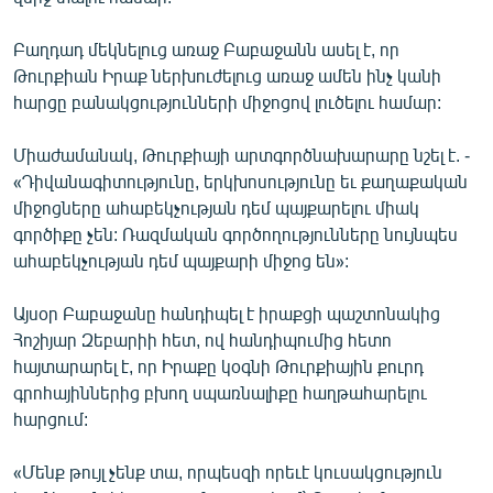
ՄԻՋԱԶԳԱՅԻՆ
Բաղդադ մեկնելուց առաջ Բաբաջանն ասել է, որ
ՄՇԱԿՈՒՅԹ
Թուրքիան Իրաք ներխուժելուց առաջ ամեն ինչ կանի
ՍՊՈՐՏ
հարցը բանակցությունների միջոցով լուծելու համար:
ՄԵԿՆԱԲԱՆՈՒԹՅՈՒՆ
Միաժամանակ, Թուրքիայի արտգործնախարարը նշել է. -
ՏՏ ԵՒ ԻՆՏԵՐՆԵՏ
«Դիվանագիտությունը, երկխոսությունը եւ քաղաքական
միջոցները ահաբեկչության դեմ պայքարելու միակ
ԿՈՐՈՆԱՎԻՐՈՒՍ
գործիքը չեն: Ռազմական գործողությունները նույնպես
ԱՐԽԻՎ
ահաբեկչության դեմ պայքարի միջոց են»:
ՏԵՍԱՆՅՈՒԹԵՐ
Այսօր Բաբաջանը հանդիպել է իրաքցի պաշտոնակից
ԲԱՆԱՎԵՃ
Հոշիյար Զեբարիի հետ, ով հանդիպումից հետո
հայտարարել է, որ Իրաքը կօգնի Թուրքիային քուրդ
ՁԳՏԵԼՈՎ ԼԱՎԱԳՈՒՅՆԻՆ
գրոհայիններից բխող սպառնալիքը հաղթահարելու
ՓՈԴՔԱՍԹ
հարցում:
«Մենք թույլ չենք տա, որպեսզի որեւէ կուսակցություն
Հայերեն