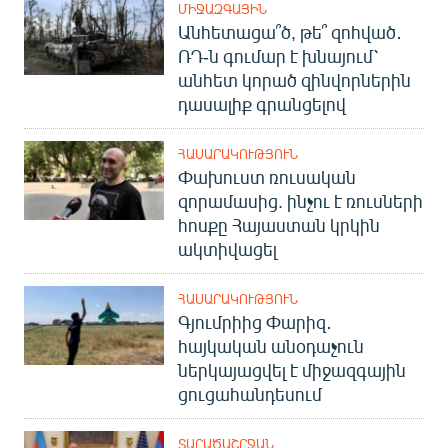
ՄԻՋԱԶԳԱՅԻՆ
Անհետացա՞ծ, թե՞ զոհված․
ՌԴ-ն գումար է խնայում՝
անհետ կորած զինվորներին
դասալիք գրանցելով
ՀԱՍԱՐԱԿՈՒԹՅՈՒՆ
Փախուստ ռուսական
զորամասից. ինչու է ռուսների
հոսքը Հայաստան կրկին
ակտիվացել
ՀԱՍԱՐԱԿՈՒԹՅՈՒՆ
Գյումրիից Փարիզ․
հայկական անօդաչուն
ներկայացվել է միջազգային
ցուցահանդեսում
ՏԱՐԱԾԱՇՐՋԱՆ