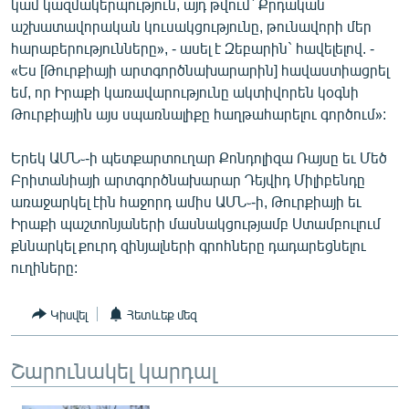
կամ կազմակերպություն, այդ թվում` Քրդական
English
աշխատավորական կուսակցությունը, թունավորի մեր
հարաբերությունները», - ասել է Զեբարին` հավելելով. -
Русский
«Ես [Թուրքիայի արտգործնախարարին] հավաստիացրել
եմ, որ Իրաքի կառավարությունը ակտիվորեն կօգնի
ՀԵՏԵՎԵՔ ՄԵԶ
Թուրքիային այս սպառնալիքը հաղթահարելու գործում»:
Երեկ ԱՄՆ֊-ի պետքարտուղար Քոնդոլիզա Ռայսը եւ Մեծ
Բրիտանիայի արտգործնախարար Դեյվիդ Միլիբենդը
առաջարկել էին հաջորդ ամիս ԱՄՆ֊-ի, Թուրքիայի եւ
«Ազատության» բոլոր կայքերը
Իրաքի պաշտոնյաների մասնակցությամբ Ստամբուլում
քննարկել քուրդ զինյալների գրոհները դադարեցնելու
ուղիները:
Կիսվել
Հետևեք մեզ
Շարունակել կարդալ