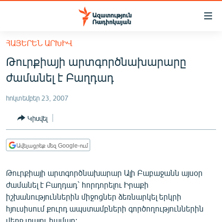
Մատչելիության
հղումներ
Անցնել
ՀԱՅԵՐԵՆ ԱՐԽԻՎ
հիմնական
ԱԶԱՏՈՒԹՅՈՒՆ TV
Թուրքիայի արտգործնախարարը
բովանդակությանը
ՀԱՅԱՍՏԱՆ
Անցնել
ժամանել է Բաղդադ
հիմնական
ՔԱՂԱՔԱԿԱՆ
մենյուին
հոկտեմբեր 23, 2007
ԸՆՏՐՈՒԹՅՈՒՆՆԵՐ 2026
Որոնում
Կիսվել
ԻՐԱՎՈՒՆՔ
ՀԱՍԱՐԱԿՈՒԹՅՈՒՆ
Ավելացրեք մեզ Google-ում
ՏՆՏԵՍՈՒԹՅՈՒՆ
Թուրքիայի արտգործնախարար Ալի Բաբաջանն այսօր
ՂԱՐԱԲԱՂ
ժամանել է Բաղդադ` հորդորելու Իրաքի
ՊԱՏԵՐԱԶՄԻ 6 ՇԱԲԱԹՆԵՐԸ
իշխանություններին միջոցներ ձեռնարկել երկրի
հյուսիսում քուրդ ապստամբների գործողություններին
ՏԱՐԱԾԱՇՐՋԱՆ
վերջ տալու համար: