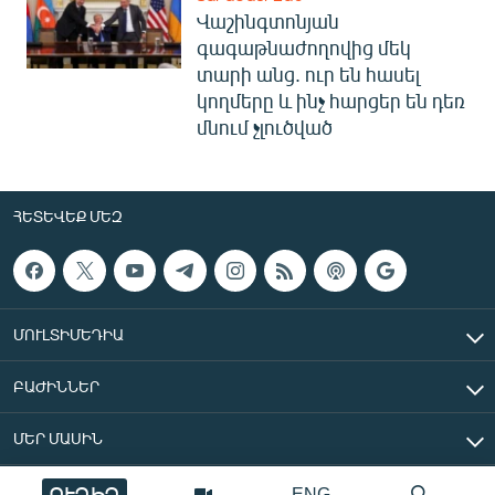
Վաշինգտոնյան
գագաթնաժողովից մեկ
տարի անց. ուր են հասել
կողմերը և ինչ հարցեր են դեռ
մնում չլուծված
ՀԵՏԵՎԵՔ ՄԵԶ
ՄՈՒԼՏԻՄԵԴԻԱ
ԲԱԺԻՆՆԵՐ
ՄԵՐ ՄԱՍԻՆ
ՈՒՂԻՂ
ENG
«Ազատ Եվրոպա/Ազատություն» ռադիոկայան © 2026