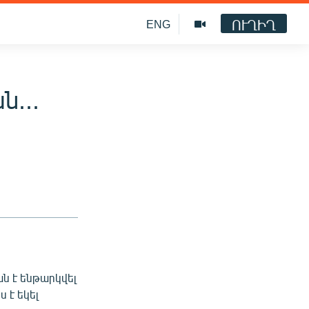
ՈՒՂԻՂ
ENG
...
 է ենթարկվել
 է եկել