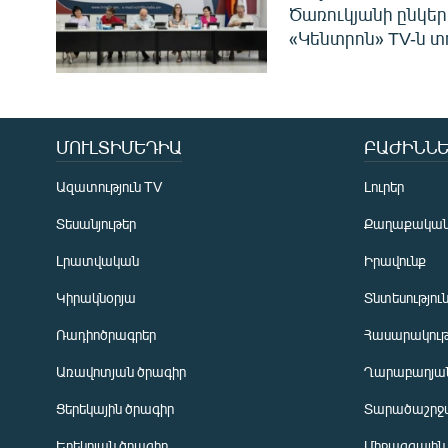
Ծառուկյանի ընկեր
«Կենտրոն» TV-ն տ
ՄՈՒԼՏԻՄԵԴԻԱ
ԲԱԺԻՆՆԵ
Ազատություն TV
Լուրեր
Տեսանյութեր
Քաղաքակա
Լրատվական
Իրավունք
Կիրակնօրյա
Տնտեսությու
Ռադիոծրագրեր
Հասարակութ
Առավոտյան ծրագիր
Ղարաբաղյան
Ցերեկային ծրագիր
Տարածաշրջ
Հայերեն
Երեկոյան ծրագիր
Միջազգային