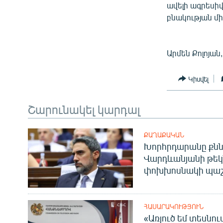
ավելի ագրեսի
բնակության մի
Արմեն Քոլոյան
Կիսվել
Շարունակել կարդալ
ՔԱՂԱՔԱԿԱՆ
Խորհրդարանը քնն
Վարդևանյանի թեկ
փոխխոսնակի պաշ
ՀԱՍԱՐԱԿՈՒԹՅՈՒՆ
«Առյուծ եմ տեսնու