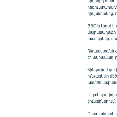
ՄԻՋԱԶԳԱՅԻՆ
երկրորդ հարկի
հեռուստառադ
ՄՇԱԿՈՒՅԹ
հիվանդանոց, ո
ՍՊՈՐՏ
BBC-ն նշում է
ՄԵԿՆԱԲԱՆՈՒԹՅՈՒՆ
մայրաքաղաքի 
ՏՏ ԵՒ ԻՆՏԵՐՆԵՏ
տաճարներ, մար
ԿՈՐՈՆԱՎԻՐՈՒՍ
Հնդկաստանի գ
ԱՐԽԻՎ
էր անհապաղ լո
ՏԵՍԱՆՅՈՒԹԵՐ
Հինդուիզմ դա
ԲԱՆԱՎԵՃ
ոչնչացնելը մե
աստծո մարմնավ
ՁԳՏԵԼՈՎ ԼԱՎԱԳՈՒՅՆԻՆ
ՓՈԴՔԱՍԹ
Սպանելու փոխա
ջունգլիներում:
Բնապահպաններ