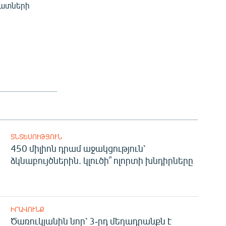
մատների
ՏՆՏԵՍՈՒԹՅՈՒՆ
450 միլիոն դրամ աջակցություն՝
ձկնաբույծներին. կլուծի՞ ոլորտի խնդիրները
ԻՐԱՎՈՒՆՔ
Ծառուկյանին նոր՝ 3-րդ մեղադրանքն է