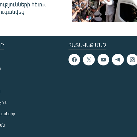
ությունների հետ».
ուգանվեց
Ր
ՀԵՏԵՎԵՔ ՄԵԶ
ն
ն
յուն
 խնդիր
ան