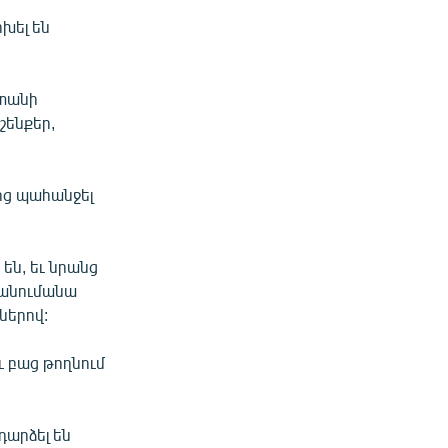
խել են
ստանի
շենքեր,
ից պահանջել
են, եւ նրանց
 Հանումանա
ներով:
ւ բաց թողնում
արձել են