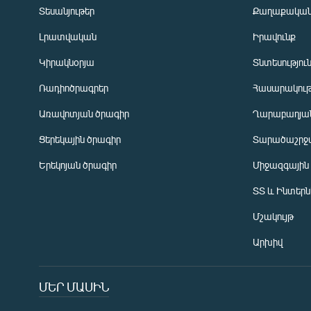
Տեսանյութեր
Քաղաքակա
Լրատվական
Իրավունք
Կիրակնօրյա
Տնտեսությու
Ռադիոծրագրեր
Հասարակութ
Առավոտյան ծրագիր
Ղարաբաղյան
Ցերեկային ծրագիր
Տարածաշրջ
Հայերեն
Երեկոյան ծրագիր
Միջազգային
English
ՏՏ և Ինտեր
Русский
Մշակույթ
ՀԵՏԵՎԵՔ ՄԵԶ
Արխիվ
ՄԵՐ ՄԱՍԻՆ