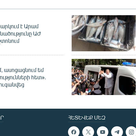
արկում է Արամ
նածությունը ԱԺ
տոնում
մ, ասոցացնում եմ
ությունների հետ».
ուգանվեց
Ր
ՀԵՏԵՎԵՔ ՄԵԶ