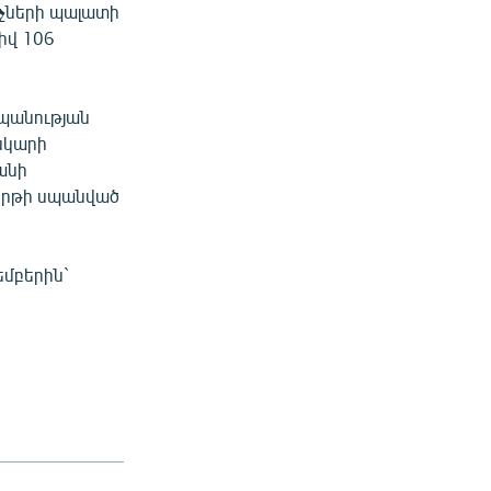
իչների պալատի
իվ 106
սպանության
նկարի
անի
թերթի սպանված
մբերին`