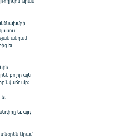
աթողիկոս Արամ
հանձնախմբի
կանում
թյան անդամ
քից եւ
նին
են բոլոր այն
որ նվաճումը:
 եւ
նդիրը եւ այդ
 տնօրեն Արամ