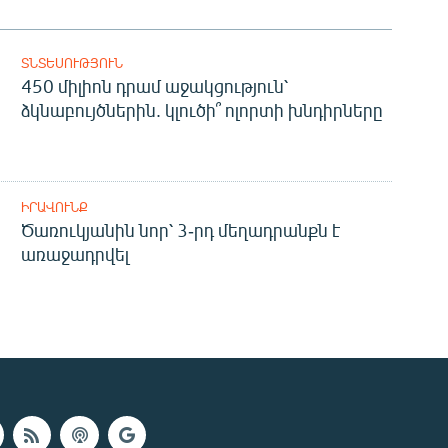
ՏՆՏԵՍՈՒԹՅՈՒՆ
450 միլիոն դրամ աջակցություն՝
ձկնաբույծներին. կլուծի՞ ոլորտի խնդիրները
ԻՐԱՎՈՒՆՔ
Ծառուկյանին նոր՝ 3-րդ մեղադրանքն է
առաջադրվել