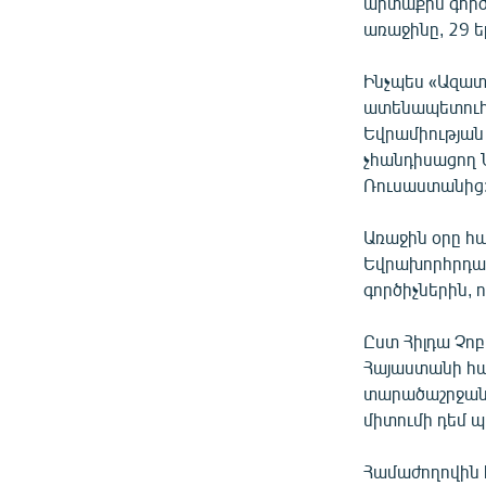
ՄԻՋԱԶԳԱՅԻՆ
արտաքին գործ
առաջինը, 29 
ՄՇԱԿՈՒՅԹ
ՍՊՈՐՏ
Ինչպես «Ազատ
ատենապետուհի
ՄԵԿՆԱԲԱՆՈՒԹՅՈՒՆ
Եվրամիության
ՏՏ ԵՒ ԻՆՏԵՐՆԵՏ
չհանդիսացող Ն
Ռուսաստանից
ԿՈՐՈՆԱՎԻՐՈՒՍ
ԱՐԽԻՎ
Առաջին օրը 
Եվրախորհրդար
ՏԵՍԱՆՅՈՒԹԵՐ
գործիչներին, 
ԲԱՆԱՎԵՃ
Ըստ Հիլդա Չոբ
ՁԳՏԵԼՈՎ ԼԱՎԱԳՈՒՅՆԻՆ
Հայաստանի հար
ՓՈԴՔԱՍԹ
տարածաշրջանո
միտումի դեմ պ
Համաժողովին 