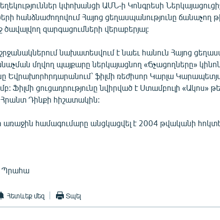
եղեկություններ կփոխանցի ԱՄՆ-ի Կոնգրեսի Ներկայացուց
երի հանձնաժողովում Հայոց ցեղասպանությունը ճանաչող թ
ջ ծավալվող զարգացումների վերաբերյալ:
շրջանակներում նախատեսվում է նաեւ հանուն Հայոց ցեղա
անաչման մղվող պայքարը ներկայացնող «Ճչացողները» կինո
ւնը Եվրախորհրդարանում` ֆիլմի ռեժիսոր Կարլա Կարապետյ
բ: Ֆիլմի ցուցադրությունը նվիրված է Ստամբուլի «Ակոս» 
Հրանտ Դինքի հիշատակին:
 առաջին համագումարը անցկացվել է 2004 թվականի հոկտե
, Պրահա
Հետևեք մեզ
Տպել