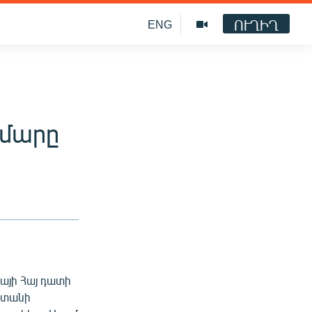
ՈՒՂԻՂ
ENG
ւմարը
պայի Հայ դատի
ստանի