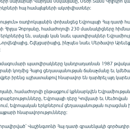
երի նախարար Վարդան 0սկանյանը, Մեծի Տանն Կիլիկիո կ
երկրների հայ համայնքների ակտիվիստներ:
ություն» ռադիոկայանին փոխանցեց Եվրոպայի Հայ դատի 
 Հիլդա Չոբոյանը, համաժողովի 230 մասնակիցները հիմնա
 երկրներից են, սակայն կան նաեւ պատվիրակներ Եվրամիու
որվեգիայից, Շվեյցարիայից, ինչպես նաեւ Մերձավոր Արեւել
:
համագումարի պատվիրակները կանդրադառնան 1987 թվակա
անի կողմից Հայոց ցեղասպանության ճանաչմանը եւ կմեծար
ովքեր իրենց աշխատանքով հնարավոր են դարձրել այդ կարեւ
ոյանի, համաժողովի ընթացքում կքննարկվեն Եվրամիության
աբերությունները, Եվրոպայի դերը Կովկասի եւ Սեւծովյան
ւմ, եվրոպական երկրներում ցեղասպանության ուրացման խ
այքարի հնարավորությունները:
հրավիրված` Վաշինգտոնի Հայ դատի գրասենյակի գործադիր