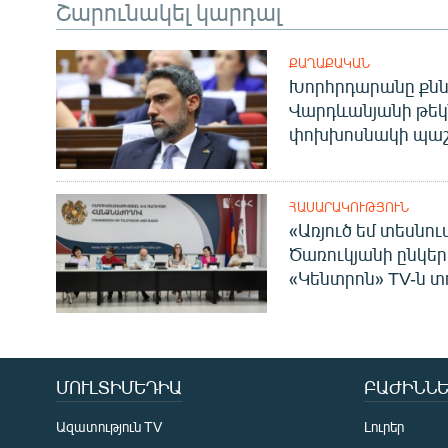
Շարունակել կարդալ
ՔԱՂԱՔԱԿԱՆ
Խորհրդարանը քնն
Վարդևանյանի թեկ
փոխխոսնակի պաշ
ՀԱՍԱՐԱԿՈՒԹՅՈՒՆ
«Առյուծ եմ տեսնու
Ծառուկյանի ընկեր
«Կենտրոն» TV-ն տ
ՄՈՒԼՏԻՄԵԴԻԱ
ԲԱԺԻՆՆԵ
Ազատություն TV
Լուրեր