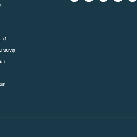
ն
ն
յուն
 խնդիր
ան
նետ