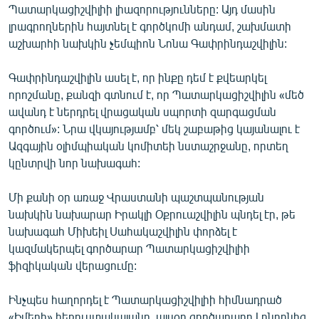
Պատարկացիշվիլիի լիազորությունները: Այդ մասին
ՄԻՋԱԶԳԱՅԻՆ
լրագրողներին հայտնել է գործկոմի անդամ, շախմատի
ՄՇԱԿՈՒՅԹ
աշխարհի նախկին չեմպիոն Նոնա Գափրինդաշվիլին:
ՍՊՈՐՏ
Գափրինդաշվիլին ասել է, որ ինքը դեմ է քվեարկել
ՄԵԿՆԱԲԱՆՈՒԹՅՈՒՆ
որոշմանը, քանզի գտնում է, որ Պատարկացիշվիլին «մեծ
ավանդ է ներդրել վրացական սպորտի զարգացման
ՏՏ ԵՒ ԻՆՏԵՐՆԵՏ
գործում»: Նրա վկայությամբ՝ մեկ շաբաթից կայանալու է
ԿՈՐՈՆԱՎԻՐՈՒՍ
Ազգային օլիմպիական կոմիտեի նստաշրջանը, որտեղ
կընտրվի նոր նախագահ:
ԱՐԽԻՎ
ՏԵՍԱՆՅՈՒԹԵՐ
Մի քանի օր առաջ Վրաստանի պաշտպանության
նախկին նախարար Իրակլի Օքրուաշվիլին պնդել էր, թե
ԲԱՆԱՎԵՃ
նախագահ Միխեիլ Սահակաշվիլին փորձել է
ՁԳՏԵԼՈՎ ԼԱՎԱԳՈՒՅՆԻՆ
կազմակերպել գործարար Պատարկացիշվիլիի
ֆիզիկական վերացումը:
ՓՈԴՔԱՍԹ
Ինչպես հաղորդել է Պատարկացիշվիլիի հիմնադրած
Հայերեն
«Իմեդի» հեռուստակայանը, այսօր գործարարը Լոնդոնից