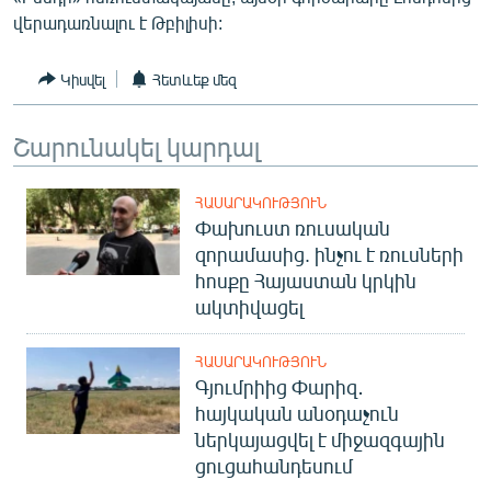
English
վերադառնալու է Թբիլիսի:
Русский
Կիսվել
Հետևեք մեզ
ՀԵՏԵՎԵՔ ՄԵԶ
Շարունակել կարդալ
ՀԱՍԱՐԱԿՈՒԹՅՈՒՆ
Փախուստ ռուսական
զորամասից. ինչու է ռուսների
«Ազատության» բոլոր կայքերը
հոսքը Հայաստան կրկին
ակտիվացել
ՀԱՍԱՐԱԿՈՒԹՅՈՒՆ
Գյումրիից Փարիզ․
հայկական անօդաչուն
ներկայացվել է միջազգային
ցուցահանդեսում