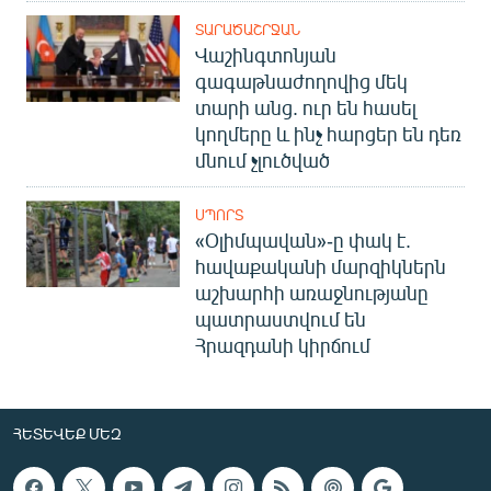
ՏԱՐԱԾԱՇՐՋԱՆ
Վաշինգտոնյան
գագաթնաժողովից մեկ
տարի անց. ուր են հասել
կողմերը և ինչ հարցեր են դեռ
մնում չլուծված
ՍՊՈՐՏ
«Օլիմպավան»-ը փակ է.
հավաքականի մարզիկներն
աշխարհի առաջնությանը
պատրաստվում են
Հրազդանի կիրճում
ՀԵՏԵՎԵՔ ՄԵԶ