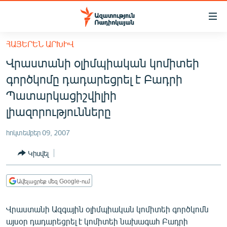
Մատչելիության
հղումներ
Անցնել
ՀԱՅԵՐԵՆ ԱՐԽԻՎ
հիմնական
ԱԶԱՏՈՒԹՅՈՒՆ TV
Վրաստանի օլիմպիական կոմիտեի
բովանդակությանը
ՀԱՅԱՍՏԱՆ
Անցնել
գործկոմը դադարեցրել է Բադրի
հիմնական
ՔԱՂԱՔԱԿԱՆ
Պատարկացիշվիլիի
մենյուին
ԸՆՏՐՈՒԹՅՈՒՆՆԵՐ 2026
լիազորությունները
Որոնում
ԻՐԱՎՈՒՆՔ
հոկտեմբեր 09, 2007
ՀԱՍԱՐԱԿՈՒԹՅՈՒՆ
Կիսվել
ՏՆՏԵՍՈՒԹՅՈՒՆ
ՂԱՐԱԲԱՂ
Ավելացրեք մեզ Google-ում
ՊԱՏԵՐԱԶՄԻ 6 ՇԱԲԱԹՆԵՐԸ
Վրաստանի Ազգային օլիմպիական կոմիտեի գործկոմն
ՏԱՐԱԾԱՇՐՋԱՆ
այսօր դադարեցրել է կոմիտեի նախագահ Բադրի