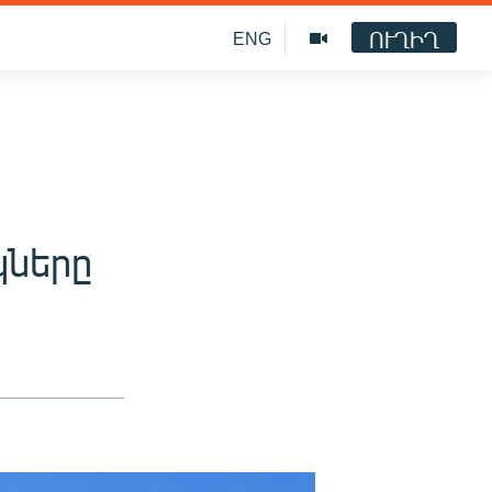
ՈՒՂԻՂ
ENG
ները