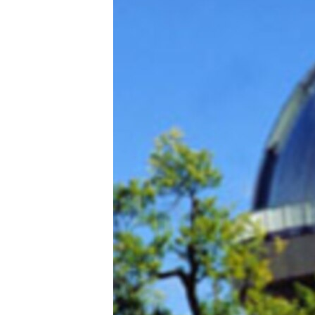
ՄԻՋԱԶԳԱՅԻՆ
ՄՇԱԿՈՒՅԹ
ՍՊՈՐՏ
ՄԵԿՆԱԲԱՆՈՒԹՅՈՒՆ
ՏՏ ԵՒ ԻՆՏԵՐՆԵՏ
ԿՈՐՈՆԱՎԻՐՈՒՍ
ԱՐԽԻՎ
ՏԵՍԱՆՅՈՒԹԵՐ
ԲԱՆԱՎԵՃ
ՁԳՏԵԼՈՎ ԼԱՎԱԳՈՒՅՆԻՆ
ՓՈԴՔԱՍԹ