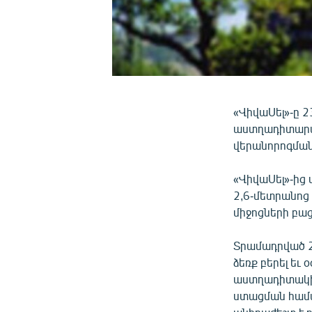
«ՎիվաՍել»-ը 2
աստղադիտարա
վերանորոգմա
«ՎիվաՍել»-ից
2,6-մետրանոց 
միջոցների բաց
Տրամադրված 2
ձեռք բերել եւ
աստղադիտակի 
ստացման համա