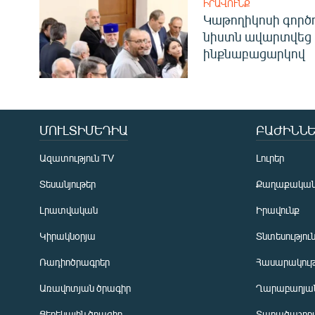
ԻՐԱՎՈՒՆՔ
Կաթողիկոսի գոր
նիստն ավարտվեց
ինքնաբացարկով
ՄՈՒԼՏԻՄԵԴԻԱ
ԲԱԺԻՆՆԵ
Ազատություն TV
Լուրեր
Տեսանյութեր
Քաղաքակա
Լրատվական
Իրավունք
Կիրակնօրյա
Տնտեսությու
Ռադիոծրագրեր
Հասարակութ
Առավոտյան ծրագիր
Ղարաբաղյան
Ցերեկային ծրագիր
Տարածաշրջ