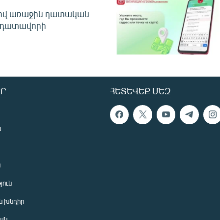
ծով առաջին դատական
 դատավորի
Ր
ՀԵՏԵՎԵՔ ՄԵԶ
ն
ն
յուն
 խնդիր
ան