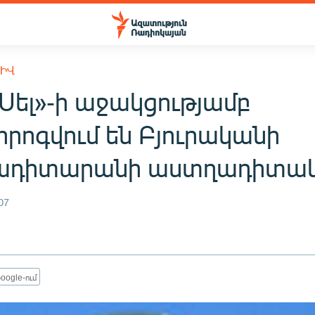
ԽԻՎ
Սել»-ի աջակցությամբ
որոգվում են Բյուրականի
ադիտարանի աստղադիտակ
07
oogle-ում