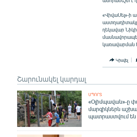
անհրաժեշտ է 
«ՎիվաՍել»-ի 
աստղադիտակը,
ղեկավար Նիկի
մասնավորապես
կառավարման 
Կիսվել
Շարունակել կարդալ
ՍՊՈՐՏ
«Օլիմպավան»-ը փ
մարզիկներն աշխա
պատրաստվում են 