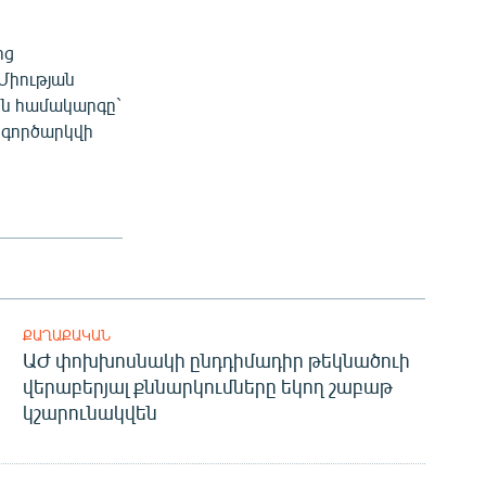
ոց
Միության
ին համակարգը`
 գործարկվի
ՔԱՂԱՔԱԿԱՆ
ԱԺ փոխխոսնակի ընդդիմադիր թեկնածուի
վերաբերյալ քննարկումները եկող շաբաթ
կշարունակվեն