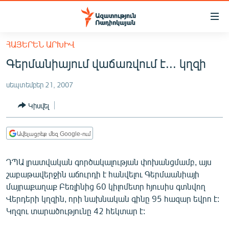
Մատչելիության
հղումներ
Անցնել
ՀԱՅԵՐԵՆ ԱՐԽԻՎ
հիմնական
ԱԶԱՏՈՒԹՅՈՒՆ TV
Գերմանիայում վաճառվում է... կղզի
բովանդակությանը
ՀԱՅԱՍՏԱՆ
Անցնել
սեպտեմբեր 21, 2007
հիմնական
ՔԱՂԱՔԱԿԱՆ
մենյուին
Կիսվել
ԸՆՏՐՈՒԹՅՈՒՆՆԵՐ 2026
Որոնում
ԻՐԱՎՈՒՆՔ
Ավելացրեք մեզ Google-ում
ՀԱՍԱՐԱԿՈՒԹՅՈՒՆ
ԴՊԱ լրատվական գործակալության փոխանցմամբ, այս
ՏՆՏԵՍՈՒԹՅՈՒՆ
շաբաթավերջին աճուրդի է հանվելու Գերմաանիայի
ՂԱՐԱԲԱՂ
մայրաքաղաք Բեռլինից 60 կիլոմետր հյուսիս գտնվող
Վերդերի կղզին, որի նախնական գինը 95 հազար եվրո է:
ՊԱՏԵՐԱԶՄԻ 6 ՇԱԲԱԹՆԵՐԸ
Կղզու տարածությունը 42 հեկտար է:
ՏԱՐԱԾԱՇՐՋԱՆ