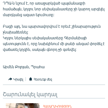
ԴՊԱ-ն նշում է, որ առաջարկված պայմանագրի
ՄԻՋԱԶԳԱՅԻՆ
համաձայն, կղզու նոր սեփականատերը չի կարող արգելել
ՄՇԱԿՈՒՅԹ
մարդկանց ազատ ելումուտը:
ՍՊՈՐՏ
Բացի այդ, նա պարտավորվում է որեւէ շինարարություն
ՄԵԿՆԱԲԱՆՈՒԹՅՈՒՆ
չնախաձեռնել:
Կղզու ներկայիս սեփականատերը Գերմանիայի
ՏՏ ԵՒ ԻՆՏԵՐՆԵՏ
պետությունն է, որը նախկինում մի քանի անգամ փորձել է
ԿՈՐՈՆԱՎԻՐՈՒՍ
վաճառել կղզին, սակայն գնորդ չի գտնվել:
ԱՐԽԻՎ
ՏԵՍԱՆՅՈՒԹԵՐ
Արմեն Քոլոյան, Պրահա
ԲԱՆԱՎԵՃ
Կիսվել
Հետևեք մեզ
ՁԳՏԵԼՈՎ ԼԱՎԱԳՈՒՅՆԻՆ
ՓՈԴՔԱՍԹ
Շարունակել կարդալ
Հայերեն
ՀԱՍԱՐԱԿՈՒԹՅՈՒՆ