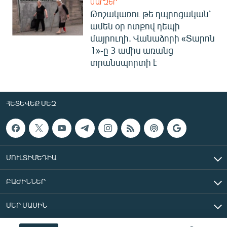
ՄԱՐԶԵՐ
Թոշակառու թե դպրոցական՝
ամեն օր ոտքով դեպի
մայրուղի. Վանաձորի «Տարոն
1»-ը 3 ամիս առանց
տրանսպորտի է
ՀԵՏԵՎԵՔ ՄԵԶ
ՄՈՒԼՏԻՄԵԴԻԱ
ԲԱԺԻՆՆԵՐ
ՄԵՐ ՄԱՍԻՆ