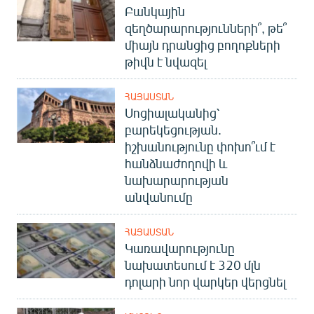
Բանկային
English
զեղծարարությունների՞, թե՞
Русский
միայն դրանցից բողոքների
թիվն է նվազել
ՀԵՏԵՎԵՔ ՄԵԶ
ՀԱՅԱՍՏԱՆ
Սոցիալականից՝
բարեկեցության.
իշխանությունը փոխո՞ւմ է
հանձնաժողովի և
«Ազատության» բոլոր կայքերը
նախարարության
անվանումը
ՀԱՅԱՍՏԱՆ
Կառավարությունը
նախատեսում է 320 մլն
դոլարի նոր վարկեր վերցնել