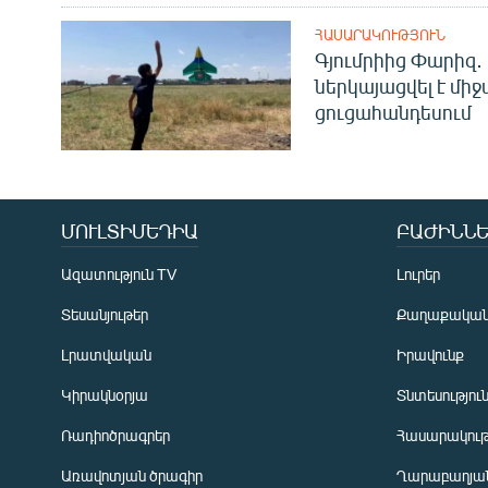
ՀԱՍԱՐԱԿՈՒԹՅՈՒՆ
Գյումրիից Փարիզ․
ներկայացվել է մի
ցուցահանդեսում
ՄՈՒԼՏԻՄԵԴԻԱ
ԲԱԺԻՆՆԵ
Ազատություն TV
Լուրեր
Տեսանյութեր
Քաղաքակա
Լրատվական
Իրավունք
Կիրակնօրյա
Տնտեսությու
Ռադիոծրագրեր
Հասարակութ
Առավոտյան ծրագիր
Ղարաբաղյան