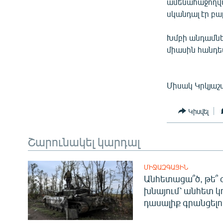
ՄԻՋԱԶԳԱՅԻՆ
ամենահաջողված
սկանդալ էր բ
ՄՇԱԿՈՒՅԹ
ՍՊՈՐՏ
Խմբի անդամներ
միասին հանդես
ՄԵԿՆԱԲԱՆՈՒԹՅՈՒՆ
ՏՏ ԵՒ ԻՆՏԵՐՆԵՏ
Միսակ Կրկյաշ
ԿՈՐՈՆԱՎԻՐՈՒՍ
ԱՐԽԻՎ
Կիսվել
ՏԵՍԱՆՅՈՒԹԵՐ
Շարունակել կարդալ
ԲԱՆԱՎԵՃ
ՁԳՏԵԼՈՎ ԼԱՎԱԳՈՒՅՆԻՆ
ՄԻՋԱԶԳԱՅԻՆ
Անհետացա՞ծ, թե՞ 
ՓՈԴՔԱՍԹ
խնայում՝ անհետ կ
դասալիք գրանցելո