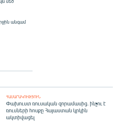
յն մեծ
երջին անգամ
ՀԱՍԱՐԱԿՈՒԹՅՈՒՆ
Փախուստ ռուսական զորամասից. ինչու է
ռուսների հոսքը Հայաստան կրկին
ակտիվացել