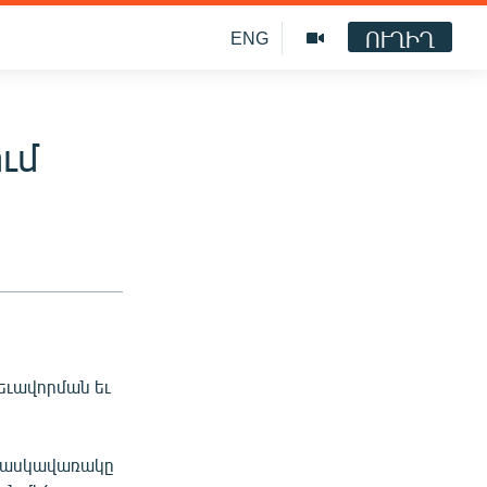
ՈՒՂԻՂ
ENG
ում
ձեւավորման եւ
յնասկավառակը