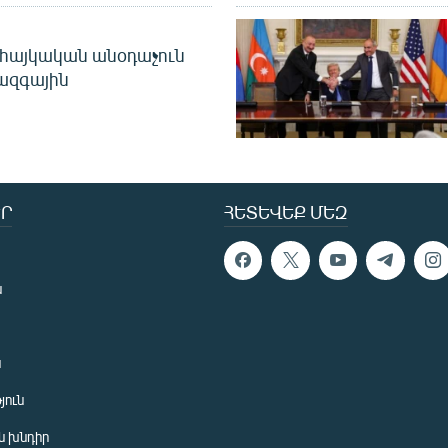
 հայկական անօդաչուն
ջազգային
Ր
ՀԵՏԵՎԵՔ ՄԵԶ
ն
ն
յուն
 խնդիր