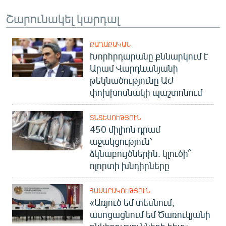
Շարունակել կարդալ
ՔԱՂԱՔԱԿԱՆ
Խորհրդարանը քննարկում է
Արամ Վարդևանյանի
թեկնածությունը ԱԺ
փոխխոսնակի պաշտոնում
ՏՆՏԵՍՈՒԹՅՈՒՆ
450 միլիոն դրամ
աջակցություն՝
ձկնաբույծներին. կլուծի՞
ոլորտի խնդիրները
ՀԱՍԱՐԱԿՈՒԹՅՈՒՆ
«Առյուծ եմ տեսնում,
ասոցացնում եմ Ծառուկյանի