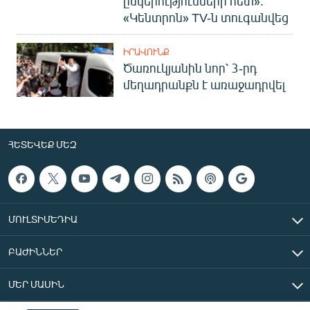
ընկերությունների հետ».
«Կենտրոն» TV-ն տուգանվեց
ԻՐԱՎՈՒՆՔ
Ծառուկյանին նոր՝ 3-րդ
մեղադրանքն է առաջադրվել
ՀԵՏԵՎԵՔ ՄԵԶ
ՄՈՒԼՏԻՄԵԴԻԱ
ԲԱԺԻՆՆԵՐ
ՄԵՐ ՄԱՍԻՆ