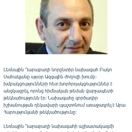
ՄԻՋԱԶԳԱՅԻՆ
ՄՇԱԿՈՒՅԹ
ՍՊՈՐՏ
ՄԵԿՆԱԲԱՆՈՒԹՅՈՒՆ
ՏՏ ԵՒ ԻՆՏԵՐՆԵՏ
ԿՈՐՈՆԱՎԻՐՈՒՍ
ԱՐԽԻՎ
Լեռնային Ղարաբաղի նորընտիր նախագահ Բակո
Սահակյանը այսօր Ազգային ժողովի խումբ-
ՏԵՍԱՆՅՈՒԹԵՐ
խմբակցությունների հետ խորհրդակցություններ է
ԲԱՆԱՎԵՃ
անցկացրել, որոնց հիմնական թեման վարչապետի
թեկնածությունն էր: Նախագահը գործադիր
ՁԳՏԵԼՈՎ ԼԱՎԱԳՈՒՅՆԻՆ
իշխանության ղեկավարի պաշտոնում առաջադրել է Արա
ՓՈԴՔԱՍԹ
Հարությունյանի թեկնածությունը:
Լեռնային Ղարաբաղի նախագահի աշխատակազմի
Հայերեն