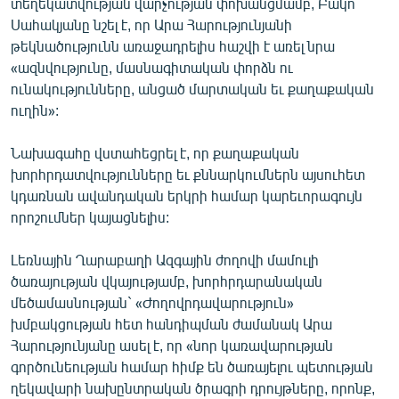
տեղեկատվության վարչության փոխանցմամբ, Բակո
English
Սահակյանը նշել է, որ Արա Հարությունյանի
թեկնածությունն առաջադրելիս հաշվի է առել նրա
Русский
«ազնվությունը, մասնագիտական փորձն ու
ունակությունները, անցած մարտական եւ քաղաքական
ՀԵՏԵՎԵՔ ՄԵԶ
ուղին»:
Նախագահը վստահեցրել է, որ քաղաքական
խորհրդատվությունները եւ քննարկումներն այսուհետ
կդառնան ավանդական երկրի համար կարեւորագույն
որոշումներ կայացնելիս:
«Ազատության» բոլոր կայքերը
Լեռնային Ղարաբաղի Ազգային ժողովի մամուլի
ծառայության վկայությամբ, խորհրդարանական
մեծամասնության` «Ժողովրդավարություն»
խմբակցության հետ հանդիպման ժամանակ Արա
Հարությունյանը ասել է, որ «նոր կառավարության
գործունեության համար հիմք են ծառայելու պետության
ղեկավարի նախընտրական ծրագրի դրույթները, որոնք,