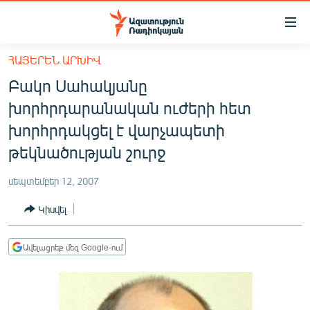
Մատչելիության
հղումներ
Անցնել
ՀԱՅԵՐԵՆ ԱՐԽԻՎ
հիմնական
ԱԶԱՏՈՒԹՅՈՒՆ TV
Բակո Սահակյանը
բովանդակությանը
ՀԱՅԱՍՏԱՆ
Անցնել
խորհրդարանական ուժերի հետ
հիմնական
ՔԱՂԱՔԱԿԱՆ
խորհրդակցել է վարչապետի
մենյուին
ԸՆՏՐՈՒԹՅՈՒՆՆԵՐ 2026
թեկնածության շուրջ
Որոնում
ԻՐԱՎՈՒՆՔ
սեպտեմբեր 12, 2007
ՀԱՍԱՐԱԿՈՒԹՅՈՒՆ
Կիսվել
ՏՆՏԵՍՈՒԹՅՈՒՆ
ՂԱՐԱԲԱՂ
Ավելացրեք մեզ Google-ում
ՊԱՏԵՐԱԶՄԻ 6 ՇԱԲԱԹՆԵՐԸ
ՏԱՐԱԾԱՇՐՋԱՆ