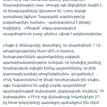
English
հնարավորություն տա»: «Խոսքը այն միջոցների մասին է,
որ իրավապահները կիրառում են` Լոռու մարզի
Русский
դատախազ Ալբերտ Ղազարյանի սպանությունը
բացահայտելու համար», - պարզաբանում է թերթը`
ՀԵՏԵՎԵՔ ՄԵԶ
հավելելով. - «Չնայած` տվյալ պարագայում
«բացահայտում» բառը, թերեւս, պետք է չակերտավորել»:
«Հայք»-ի մեկնաբանը, փաստելով, որ սեպտեմբերի 11-ի
ահաբեկչությունից հետո ԱՄՆ-ի հատուկ
ծառայությունների պաշտոնյաները «այնքան
«Ազատության» բոլոր կայքերը
պատասխանատվություն ունեցան, որ նրանցից շատերը
հրաժարական տվեցին իրենց պաշտոններից, որ չէին
կարողացել կանխել ահաբեկիչներին», զուգահեռել է. -
«Իսկ Հայաստանում ոչ միայն հրաժարական չեն տալիս,
այլեւ հավակնում են ավելի բարձր պաշտոնների՝
պաշտպանության նախարարի, վարչապետի, նույնիսկ՝ ՀՀ
նախագահի»։ «ՀՀԿ-ի ողջ վերնախավը հոկտեմբերի 27-
ից հետո կոկորդները պատռելով պահանջում էին Սերժ