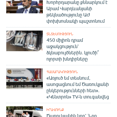
Խորհրդարանը քննարկում է
Արամ Վարդևանյանի
թեկնածությունը ԱԺ
փոխխոսնակի պաշտոնում
ՏՆՏԵՍՈՒԹՅՈՒՆ
450 միլիոն դրամ
աջակցություն՝
ձկնաբույծներին. կլուծի՞
ոլորտի խնդիրները
ՀԱՍԱՐԱԿՈՒԹՅՈՒՆ
«Առյուծ եմ տեսնում,
ասոցացնում եմ Ծառուկյանի
ընկերությունների հետ».
«Կենտրոն» TV-ն տուգանվեց
ԻՐԱՎՈՒՆՔ
Ծառուկյանին նոր՝ 3-րդ