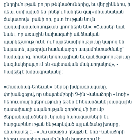
ընդդիմության բոլոր թեկնածուներից, եւ վերջիններս, ի
դեպ, ստիպված են լինելու հանդես գալ «միասնական
ճակատով», քանի որ, ըստ էության նույն
գաղափարախոսության կրողներն են»։ «Շանսեր կան
նաեւ, որ առաջին նախագահի անձնական
պարկեշտությունն ու հայրենասիրությունը կարող են
նպաստել այսօրվա համակարգի ապամոնտաժմանը՝
համակարգ, որտեղ կոռուպցիան եւ գանձագողությունը
կազմակերպվում են «պետական մակարդակով», -
հավելել է խմբագրականը։
«Ժամանակ-Երեւան» թերթը խմբագրականը,
փոխանցելով, որ սեպտեմբերի 9-ին Վանաձորի «Լոռի»
հեռուստաընկերությունը եթեր է հեռարձակել մարզային
դատախազի սպանության գործով մի խումբ
ձերբակալվածների, նրանց հարազատների եւ
հարցաքննության ենթարկված այլ անձանց խոսքը,
գնահատել է. - «Սա առաջին դեպքն է, երբ Վանաձորի
հեռուստատեսությամբ նման հաղորդում է