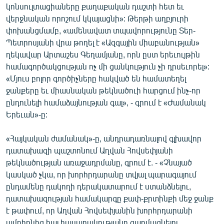
կոնսուլտացիաները քաղաքական դաշտի հետ եւ
ՄԻՋԱԶԳԱՅԻՆ
վերջնական որոշում կկայացնի»: Թերթի աղբյուրի
ՄՇԱԿՈՒՅԹ
փոխանցմամբ, «ամենավատ տպավորությունը Տեր-
Պետրոսյանի վրա թողել է «Ազգային միաբանության»
ՍՊՈՐՏ
ղեկավար Արտաշես Գեղամյանը, որն ըստ երեւույթին
ՄԵԿՆԱԲԱՆՈՒԹՅՈՒՆ
համագործակցության ոչ մի ցանկություն չի դրսեւորել»:
«Մյուս բոլոր գործիչները հակված են համատեղել
ՏՏ ԵՒ ԻՆՏԵՐՆԵՏ
ջանքերը եւ միասնական թեկնածուի հարցում ինչ-որ
ԿՈՐՈՆԱՎԻՐՈՒՍ
ընդունելի համաձայնության գալ», - գրում է «Ժամանակ
Երեւան»-ը:
ԱՐԽԻՎ
ՏԵՍԱՆՅՈՒԹԵՐ
«Հայկական ժամանակ»-ը, անդրադառնալով գլխավոր
դատախազի պաշտոնում Աղվան Հովսեփյանի
ԲԱՆԱՎԵՃ
թեկնածության առաջադրմանը, գրում է. - «Չնայած
ՁԳՏԵԼՈՎ ԼԱՎԱԳՈՒՅՆԻՆ
կասկած չկա, որ խորհրդարանը տվյալ պարագայում
ընդամենը դակողի դերակատարում է ստանձնելու,
ՓՈԴՔԱՍԹ
դատախազության համակարգը քափ-քրտինքի մեջ ջանք
է թափում, որ Աղվան Հովսեփյանին խորհրդարանի
Հայերեն
ամբիոնից հայ հասարակությանը զարմացնելու