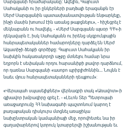
Սարգսյանի հրաժարականը։ Ավելին, Գալուստ
Սահակյանի ու իր ընկերների բաղձալի երազանքն էր
Սերժ Սարգսյանին պատասխանատվության ենթարկելը,
ինչի մասին խոսում էին առանց թաքցնելու», - հիշեցրել է
մեկնաբանն ու հավելել. - «Սերժ Սարգսյանն այսօր ՀՀԿ-ի
ղեկավարն է, իսկ Սահակյանն ու իրենց սկզբունքային
հանրապետականներ համարողները դարձել են Սերժ
Ազատիչի ձեռքի գործիքը։ Գալուստ Սահակյանն իր
նախկին հակառակորդի աչքը մտնելու համար նրա
եղբորն է սեփական որդու հարսանիքի քավոր դարձնում,
որ դառնա Սարգսյանի «ասոբո պրիբլիժոննին... Նույնն է
նաեւ մյուս հանրապետականների դեպքում»։
«Վերապահ սպասելիքներ» վերնագրի տակ «Առավոտ»-ի
գլխավոր խմբագիրը գրել է. - «Լեւոն Տեր Պետրոսյաի
առաջադրումը ՀՀ նախագահի պաշտոնում կարող է
քաղաքական դիսկուրս մտցնել առաջիկա
նախընտրական կամպանիայի մեջ, որովհետեւ նա իր
գաղափարներով կտրուկ կտարբերվի իշխանության եւ