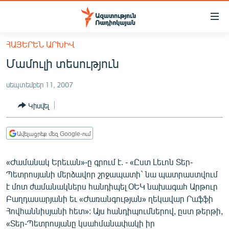
Մատչելիության
հղումներ
Անցնել
ՀԱՅԵՐԵՆ ԱՐԽԻՎ
հիմնական
ԱԶԱՏՈՒԹՅՈՒՆ TV
Մամուլի տեսություն
բովանդակությանը
ՀԱՅԱՍՏԱՆ
Անցնել
սեպտեմբեր 11, 2007
հիմնական
ՔԱՂԱՔԱԿԱՆ
մենյուին
Կիսվել
ԸՆՏՐՈՒԹՅՈՒՆՆԵՐ 2026
Որոնում
ԻՐԱՎՈՒՆՔ
Ավելացրեք մեզ Google-ում
ՀԱՍԱՐԱԿՈՒԹՅՈՒՆ
«Ժամանակ Երեւան»-ը գրում է. - «Ըստ Լեւոն Տեր-
ՏՆՏԵՍՈՒԹՅՈՒՆ
Պետրոսյանի մերձավոր շրջապատի` նա պատրաստվում
ՂԱՐԱԲԱՂ
է մոտ ժամանակներս հանդիպել ՕԵԿ նախագահ Արթուր
Բաղդասարյանի եւ «Ժառանգության» ղեկավար Րաֆֆի
ՊԱՏԵՐԱԶՄԻ 6 ՇԱԲԱԹՆԵՐԸ
Հովհաննիսյանի հետ»: Այս հանդիպումներով, ըստ թերթի,
ՏԱՐԱԾԱՇՐՋԱՆ
«Տեր-Պետրոսյանը կսահմանափակի իր