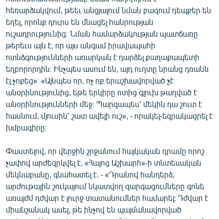
հեռարձակվում, թեեւ անցյալում նման բազում դեպքեր են
եղել, որոնք դուրս են մնացել հանրության
ուշադրությունից։ Նման համարձակության պատճառը
թերեւս այն է, որ այս անգամ իրավապահի
ոտնձգությունների առարկան է դարձել քաղաքապետի
եղբորորդին։ Ինչպես ասում են, այդ ուղտը նրանց դռանն
էլ չոքեց»։ «Այնպես որ, ոչ ոք երաշխավորված չէ
անօրինությունից, եթե երկիրը ոտից գլուխ թաղված է
անօրինությունների մեջ։ Պարզապես՝ մեկին դա շուտ է
հասնում, մյուսին՝ շատ ավելի ուշ», - որակել-եզրակացրել է
խմբագիրը։
Փաստելով, որ վերջին շրջանում հայկական դրամը որոշ
չափով արժեզրկվել է, «Հայոց Աշխարհ»-ի տնտեսական
մեկնաբանը, գնահատել է. - «Դրանով հանդերձ,
արժութային շուկայում նկատվող զարգացումները գոնե
առայժմ դժվար է լուրջ տատանումներ համարել: Դժվար է
միանշանակ ասել, թե ինչով են պայմանավորված