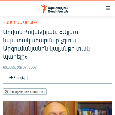
Մատչելիության
հղումներ
Անցնել
ՀԱՅԵՐԵՆ ԱՐԽԻՎ
հիմնական
ԱԶԱՏՈՒԹՅՈՒՆ TV
Աղվան Հովսեփյան. «Այլեւս
բովանդակությանը
ՀԱՅԱՍՏԱՆ
Անցնել
նպատակահարմար չգտա
հիմնական
ՔԱՂԱՔԱԿԱՆ
Արզումանյանին կալանքի տակ
մենյուին
ԸՆՏՐՈՒԹՅՈՒՆՆԵՐ 2026
պահելը»
Որոնում
ԻՐԱՎՈՒՆՔ
սեպտեմբեր 07, 2007
ՀԱՍԱՐԱԿՈՒԹՅՈՒՆ
Կիսվել
ՏՆՏԵՍՈՒԹՅՈՒՆ
ՂԱՐԱԲԱՂ
Ավելացրեք մեզ Google-ում
ՊԱՏԵՐԱԶՄԻ 6 ՇԱԲԱԹՆԵՐԸ
ՏԱՐԱԾԱՇՐՋԱՆ