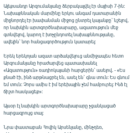
Ալեքսանդր Արզումանյանը ձերբակալվել էր մայիսի 7-ին:
Նախաքննական մարմինը երկու անգամ դատարանին
միջնորդել էր խափանման միջոց ընտրել կալանքը` նշելով,
որ նախկին արտգործնախարարը, ազատություն մեջ
գտնվելով, կարող է խոչընդոտել նախաքննությանը,
ավելին` նոր հանցագործություն կատարել:
Երեկ երեկոյան ազատ արձակվելուց անմիջապես հետո
Արզումանյանը հրաժարվեց պատասխանել
«Ազատություն» ռադիոկայանի հարցերին` ասելով. - «Ես
քնած էի, ինձ արթնացրել են, ասել են` գնա տուն: Ես գնում
եմ տուն: Չորս ամիս է իմ երեխային չեմ համբուրել: Ինձ էլ
ճիշտ հասկացեք»:
Այսօր էլ նախկին արտգործնախարարը չցանկացած
հարցազրույց տալ:
Նրա փաստաբան Հովիկ Արսենյանը, մինչդեռ,