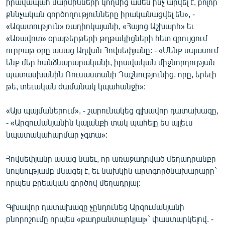
իրավապահ մարմինների կողմից ամեն ինչ արվել է, բոլոր
English
քննչական գործողությունները իրականացվել են», -
«Ազատություն» ռադիոկայանի, «Հայոց Աշխարհ» եւ
Русский
«Առավոտ» օրաթերթերի թղթակիցների հետ զրույցում
ուրբաթ օրը ասաց Աղվան Հովսեփյանը: - «Մենք սպասում
ՀԵՏԵՎԵՔ ՄԵԶ
ենք մեր հանձնարարականի, իրավական միջնորդության
պատասխանին Ռուսաստանի Դաշնությունից, որը, երեւի
թե, տեւական ժամանակ կպահանջի»:
«Այս պայմաներում», - շարունակեց գլխավոր դատախազը,
- «Արզումանյանին կալանքի տակ պահելը ես այլեւս
«Ազատության» բոլոր կայքերը
նպատակահարմար չգտա»:
Հովսեփյանը ասաց նաեւ, որ առաջադրված մեղադրանքը
նույնությամբ մնացել է, եւ նախկին արտգործնախարարը`
որպես քրեական գործով մեղադրյալ:
Գլխավոր դատախազը չընդունեց Արզումանյանի
բնորոշումը որպես «քաղբանտարկյալ»` փաստարկելով. -