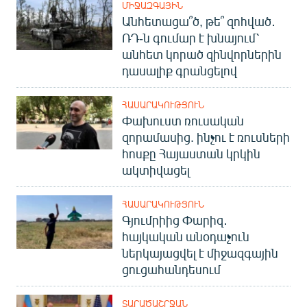
ՄԻՋԱԶԳԱՅԻՆ
Անհետացա՞ծ, թե՞ զոհված․
ՌԴ-ն գումար է խնայում՝
անհետ կորած զինվորներին
դասալիք գրանցելով
ՀԱՍԱՐԱԿՈՒԹՅՈՒՆ
Փախուստ ռուսական
զորամասից. ինչու է ռուսների
հոսքը Հայաստան կրկին
ակտիվացել
ՀԱՍԱՐԱԿՈՒԹՅՈՒՆ
Գյումրիից Փարիզ․
հայկական անօդաչուն
ներկայացվել է միջազգային
ցուցահանդեսում
ՏԱՐԱԾԱՇՐՋԱՆ