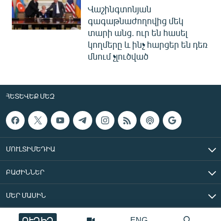
Վաշինգտոնյան
գագաթնաժողովից մեկ
տարի անց. ուր են հասել
կողմերը և ինչ հարցեր են դեռ
մնում չլուծված
ՀԵՏԵՎԵՔ ՄԵԶ
ՄՈՒԼՏԻՄԵԴԻԱ
ԲԱԺԻՆՆԵՐ
ՄԵՐ ՄԱՍԻՆ
ՈՒՂԻՂ
ENG
«Ազատ Եվրոպա/Ազատություն» ռադիոկայան © 2026