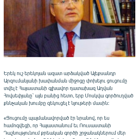
ՄԻՋԱԶԳԱՅԻՆ
ՄՇԱԿՈՒՅԹ
ՍՊՈՐՏ
ՄԵԿՆԱԲԱՆՈՒԹՅՈՒՆ
ՏՏ ԵՒ ԻՆՏԵՐՆԵՏ
ԿՈՐՈՆԱՎԻՐՈՒՍ
ԱՐԽԻՎ
Երեկ ուշ երեկոյան ազատ արձակված Ալեքսանդր
Արզումանյանի խափանման միջոցը փոխելու ցուցումը
ՏԵՍԱՆՅՈՒԹԵՐ
տվել է Հայաստանի գլխավոր դատախազ Աղվան
ԲԱՆԱՎԵՃ
Հովսեփյանը` այն բանից հետո, երբ Մոսկվա գործուղված
քննչական խումբը զեկուցել է նյութերի մասին:
ՁԳՏԵԼՈՎ ԼԱՎԱԳՈՒՅՆԻՆ
ՓՈԴՔԱՍԹ
«Ցուցումը պայմանավորված էր նրանով, որ ես
համոզվեցի, որ Հայաստանում եւ Ռուսաստանի
Դաշնությունում քրեական գործի շրջանակներում մեր
Հայերեն