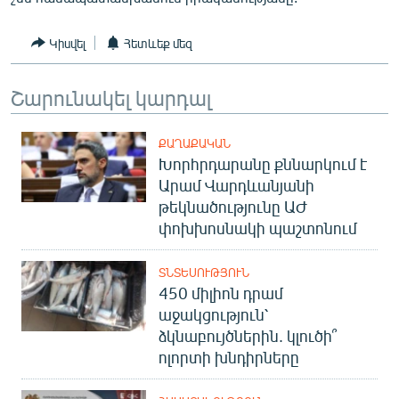
English
Կիսվել
Հետևեք մեզ
Русский
Շարունակել կարդալ
ՀԵՏԵՎԵՔ ՄԵԶ
ՔԱՂԱՔԱԿԱՆ
Խորհրդարանը քննարկում է
Արամ Վարդևանյանի
թեկնածությունը ԱԺ
«Ազատության» բոլոր կայքերը
փոխխոսնակի պաշտոնում
ՏՆՏԵՍՈՒԹՅՈՒՆ
450 միլիոն դրամ
աջակցություն՝
ձկնաբույծներին. կլուծի՞
ոլորտի խնդիրները