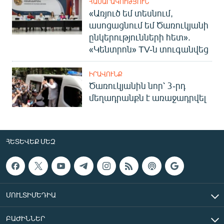
ՀԱՍԱՐԱԿՈՒԹՅՈՒՆ
«Առյուծ եմ տեսնում,
ասոցացնում եմ Ծառուկյանի
ընկերությունների հետ».
«Կենտրոն» TV-ն տուգանվեց
ԻՐԱՎՈՒՆՔ
Ծառուկյանին նոր՝ 3-րդ
մեղադրանքն է առաջադրվել
ՀԵՏԵՎԵՔ ՄԵԶ
ՄՈՒԼՏԻՄԵԴԻԱ
ԲԱԺԻՆՆԵՐ