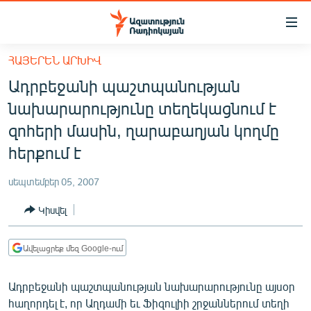
Մատչելիության
հղումներ
Անցնել
ՀԱՅԵՐԵՆ ԱՐԽԻՎ
հիմնական
ԱԶԱՏՈՒԹՅՈՒՆ TV
Ադրբեջանի պաշտպանության
բովանդակությանը
ՀԱՅԱՍՏԱՆ
Անցնել
նախարարությունը տեղեկացնում է
հիմնական
ՔԱՂԱՔԱԿԱՆ
զոհերի մասին, ղարաբաղյան կողմը
մենյուին
ԸՆՏՐՈՒԹՅՈՒՆՆԵՐ 2026
հերքում է
Որոնում
ԻՐԱՎՈՒՆՔ
սեպտեմբեր 05, 2007
ՀԱՍԱՐԱԿՈՒԹՅՈՒՆ
Կիսվել
ՏՆՏԵՍՈՒԹՅՈՒՆ
ՂԱՐԱԲԱՂ
Ավելացրեք մեզ Google-ում
ՊԱՏԵՐԱԶՄԻ 6 ՇԱԲԱԹՆԵՐԸ
Ադրբեջանի պաշտպանության նախարարությունը այսօր
ՏԱՐԱԾԱՇՐՋԱՆ
հաղորդել է, որ Աղդամի եւ Ֆիզուլիի շրջաններում տեղի