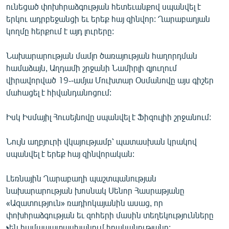
ունեցած փոխհրաձգության հետեւանքով սպանվել է
ՄԻՋԱԶԳԱՅԻՆ
երկու ադրբեջանցի եւ երեք հայ զինվոր: Ղարաբաղյան
ՄՇԱԿՈՒՅԹ
կողմը հերքում է այդ լուրերը:
ՍՊՈՐՏ
Նախարարության մամլո ծառայության հաղորդման
ՄԵԿՆԱԲԱՆՈՒԹՅՈՒՆ
համաձայն, Աղդամի շրջանի Նամիրլի գյուղում
վիրավորված 19֊-ամյա Մուխտար Օսմանովը այս գիշեր
ՏՏ ԵՒ ԻՆՏԵՐՆԵՏ
մահացել է հիվանդանոցում:
ԿՈՐՈՆԱՎԻՐՈՒՍ
Իսկ Իսմայիլ Հուսեյնովը սպանվել է Ֆիզուլիի շրջանում:
ԱՐԽԻՎ
ՏԵՍԱՆՅՈՒԹԵՐ
Նույն աղբյուրի վկայությամբ՝ պատասխան կրակով
սպանվել է երեք հայ զինվորական:
ԲԱՆԱՎԵՃ
ՁԳՏԵԼՈՎ ԼԱՎԱԳՈՒՅՆԻՆ
Լեռնային Ղարաբաղի պաշտպանության
նախարարության խոսնակ Սենոր Հասրաթյանը
ՓՈԴՔԱՍԹ
«Ազատություն» ռադիոկայանին ասաց, որ
փոխհրաձգության եւ զոհերի մասին տեղեկությունները
Հայերեն
չեն համապատասխանում իրականությանը: