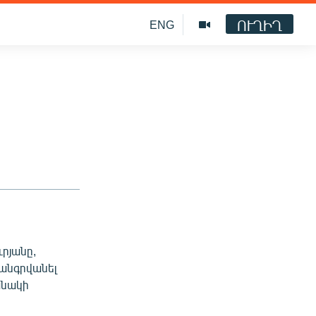
ՈՒՂԻՂ
ENG
րյանը,
հանգրվանել
անակի