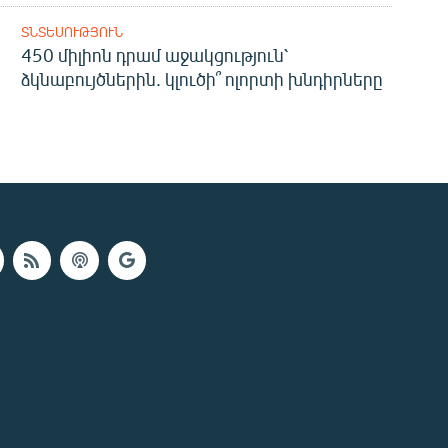
ՏՆՏԵՍՈՒԹՅՈՒՆ
450 միլիոն դրամ աջակցություն՝
ձկնաբույծներին. կլուծի՞ ոլորտի խնդիրները