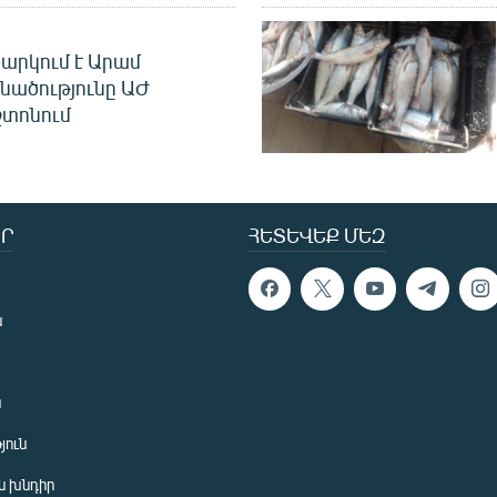
արկում է Արամ
նածությունը ԱԺ
տոնում
Ր
ՀԵՏԵՎԵՔ ՄԵԶ
ն
ն
յուն
 խնդիր