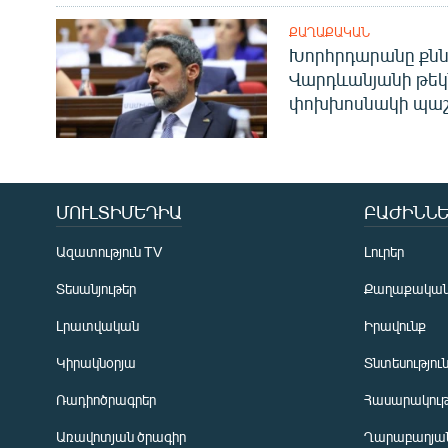
ՔԱՂԱՔԱԿԱՆ
Խորհրդարանը քնն
Վարդևանյանի թեկ
փոխխոսնակի պաշ
ՄՈՒԼՏԻՄԵԴԻԱ
ԲԱԺԻՆՆԵ
Ազատություն TV
Լուրեր
Տեսանյութեր
Քաղաքակա
Լրատվական
Իրավունք
Կիրակնօրյա
Տնտեսությու
Ռադիոծրագրեր
Հասարակութ
Առավոտյան ծրագիր
Ղարաբաղյան