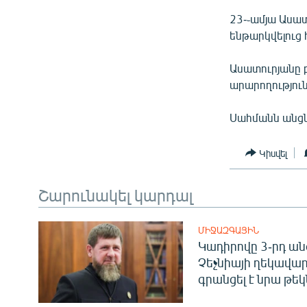
ՄԻՋԱԶԳԱՅԻՆ
23-֊ամյա Ասատ
ՄՇԱԿՈՒՅԹ
ենթարկվելուց 
ՍՊՈՐՏ
Ասատուրյանը 
ՄԵԿՆԱԲԱՆՈՒԹՅՈՒՆ
արարողություն
ՏՏ ԵՒ ԻՆՏԵՐՆԵՏ
Սահմանն անցնե
ԿՈՐՈՆԱՎԻՐՈՒՍ
ԱՐԽԻՎ
Կիսվել
ՏԵՍԱՆՅՈՒԹԵՐ
Շարունակել կարդալ
ԲԱՆԱՎԵՃ
ՁԳՏԵԼՈՎ ԼԱՎԱԳՈՒՅՆԻՆ
ՄԻՋԱԶԳԱՅԻՆ
Կադիրովը 3-րդ ան
ՓՈԴՔԱՍԹ
Չեչնիայի ղեկավար
գրանցել է նրա թեկ