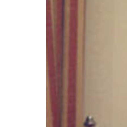
ՄԻՋԱԶԳԱՅԻՆ
ՄՇԱԿՈՒՅԹ
ՍՊՈՐՏ
ՄԵԿՆԱԲԱՆՈՒԹՅՈՒՆ
ՏՏ ԵՒ ԻՆՏԵՐՆԵՏ
ԿՈՐՈՆԱՎԻՐՈՒՍ
ԱՐԽԻՎ
ՏԵՍԱՆՅՈՒԹԵՐ
ԲԱՆԱՎԵՃ
ՁԳՏԵԼՈՎ ԼԱՎԱԳՈՒՅՆԻՆ
ՓՈԴՔԱՍԹ