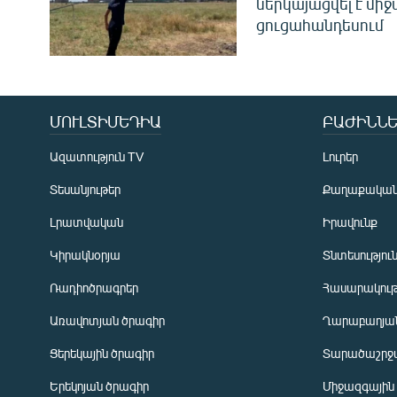
ներկայացվել է մի
ցուցահանդեսում
ՄՈՒԼՏԻՄԵԴԻԱ
ԲԱԺԻՆՆԵ
Ազատություն TV
Լուրեր
Տեսանյութեր
Քաղաքակա
Լրատվական
Իրավունք
Կիրակնօրյա
Տնտեսությու
Ռադիոծրագրեր
Հասարակութ
Առավոտյան ծրագիր
Ղարաբաղյան
Ցերեկային ծրագիր
Տարածաշրջ
Հայերեն
Երեկոյան ծրագիր
Միջազգային