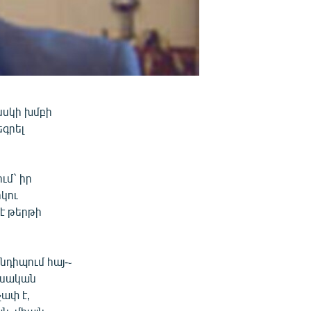
նսկի խմբի
գրել
ւմ` իր
րկու
 է թերթի
դիպում հայ-֊
եսական
չափ է,