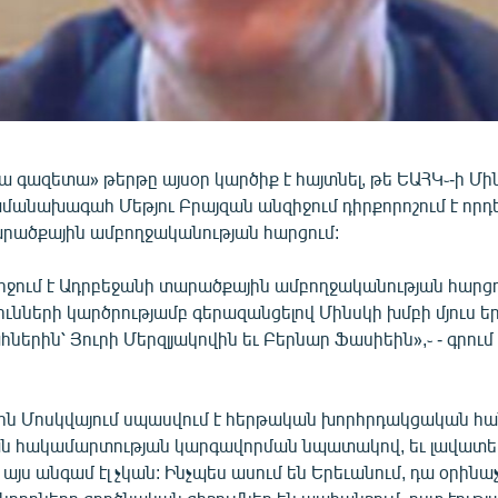
 գազետա» թերթը այսօր կարծիք է հայտնել, թե ԵԱՀԿ֊-ի Մի
մանախագահ Մեթյու Բրայզան անզիջում դիրքորոշում է որդե
րածքային ամբողջականության հարցում:
իջում է Ադրբեջանի տարածքային ամբողջականության հարցո
ւնների կարծրությամբ գերազանցելով Մինսկի խմբի մյուս ե
րին՝ Յուրի Մերզլյակովին եւ Բերնար Ֆասիեին»,֊ - գրում
֊ին Մոսկվայում սպասվում է հերթական խորհրդակցական հան
ն հակամարտության կարգավորման նպատակով, եւ լավատ
յս անգամ էլ չկան: Ինչպես ասում են Երեւանում, դա օրինա