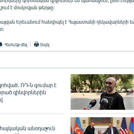
նորդները գործնական զիջումներ են պահանջում, ըստ էությա
նշում է մոսկովյան թերթը:
Բրայզան Երեւանում հանդիպել է Հայաստանի ղեկավարների 
տ:
Հետևեք մեզ
Տպել
զոհված․ ՌԴ-ն գումար է
որած զինվորներին
վ
 հայկական անօդաչուն