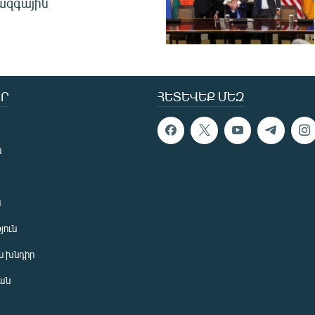
ջազգային
Ր
ՀԵՏԵՎԵՔ ՄԵԶ
ն
ն
յուն
 խնդիր
ան