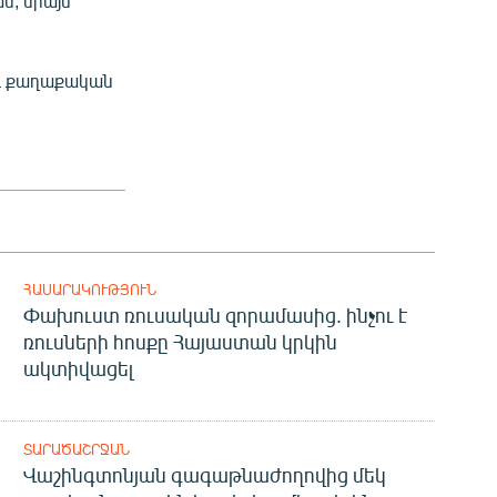
ն, միայն
եւ քաղաքական
ՀԱՍԱՐԱԿՈՒԹՅՈՒՆ
Փախուստ ռուսական զորամասից. ինչու է
ռուսների հոսքը Հայաստան կրկին
ակտիվացել
ՏԱՐԱԾԱՇՐՋԱՆ
Վաշինգտոնյան գագաթնաժողովից մեկ