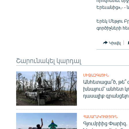
որովհետեւ միջ
Երեւանից»,֊ - 
Երեկ Մեթյու 
գործիչների հե
Կիսվել
Շարունակել կարդալ
ՄԻՋԱԶԳԱՅԻՆ
Անհետացա՞ծ, թե՞ 
խնայում՝ անհետ կ
դասալիք գրանցելո
ՀԱՍԱՐԱԿՈՒԹՅՈՒՆ
Գյումրիից Փարիզ․