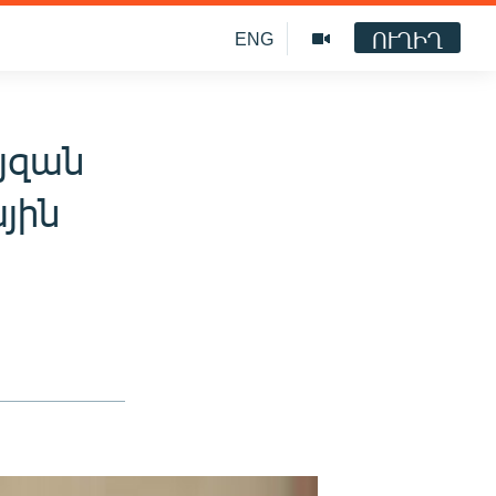
ՈՒՂԻՂ
ENG
յզան
յին