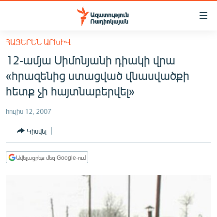
Մատչելիության
հղումներ
Անցնել
ՀԱՅԵՐԵՆ ԱՐԽԻՎ
հիմնական
ԱԶԱՏՈՒԹՅՈՒՆ TV
12-ամյա Սիմոնյանի դիակի վրա
բովանդակությանը
ՀԱՅԱՍՏԱՆ
Անցնել
«հրազենից ստացված վնասվածքի
հիմնական
ՔԱՂԱՔԱԿԱՆ
հետք չի հայտնաբերվել»
մենյուին
ԸՆՏՐՈՒԹՅՈՒՆՆԵՐ 2026
Որոնում
հուլիս 12, 2007
ԻՐԱՎՈՒՆՔ
Կիսվել
ՀԱՍԱՐԱԿՈՒԹՅՈՒՆ
ՏՆՏԵՍՈՒԹՅՈՒՆ
Ավելացրեք մեզ Google-ում
ՂԱՐԱԲԱՂ
ՊԱՏԵՐԱԶՄԻ 6 ՇԱԲԱԹՆԵՐԸ
ՏԱՐԱԾԱՇՐՋԱՆ