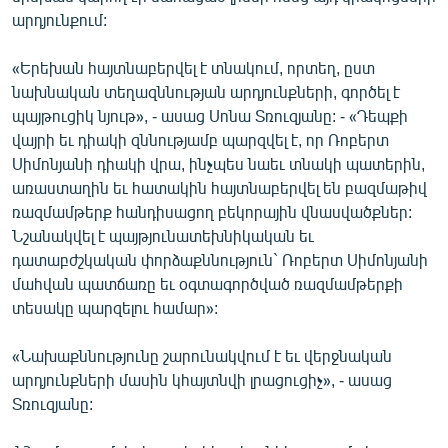
English
արդյունքում:
Русский
«Երեխան հայտնաբերվել է տնակում, որտեղ, ըստ
նախնական տեղազննության արդյունքների, գործել է
ՀԵՏԵՎԵՔ ՄԵԶ
պայթուցիկ նյութ», - ասաց Սոնա Տռուզյանը: - «Դեպքի
վայրի եւ դիակի զննությամբ պարզվել է, որ Ռոբերտ
Սիմոնյանի դիակի վրա, ինչպես նաեւ տնակի պատերին,
առաստաղին եւ հատակին հայտնաբերվել են բազմաթիվ
ռազմամթերք հանդիսացող բեկորային վնասվածքներ:
Նշանակվել է պայթյունատեխնիկական եւ
«Ազատության» բոլոր կայքերը
դատաբժշկական փորձաքննություն` Ռոբերտ Սիմոնյանի
մահվան պատճառը եւ օգտագործված ռազմամթերքի
տեսակը պարզելու համար»:
«Նախաքննությունը շարունակվում է եւ վերջնական
արդյունքների մասին կհայտնվի լրացուցիչ», - ասաց
Տռուզյանը: