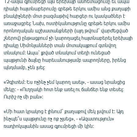
12-ամյա գյումրեցի այս երեխայի անհետացումը եւ ապա
դիակի հայտնաբերումը գրեթե երկու ամիս անց քաղաքի
բնակիչների մոտ բազմաթիվ հարցեր ու կասկածներ է
առաջացրել: Նախ, ոստիկանությունը գրեթե երկու ամիս
որոնողական աշխատանքների (այդ թվում` վարժեցված
շներով) ընթացքում չի կարողացել հայտնաբերել երեխայի
դիակը Սիմոնյանների տան մոտակայքում գտնվող
տնակում: Ապա` լքված տնակում տեղի ունեցած
պայթյունի ձայնը հարեւանությամբ ապրողները, իրենց
պնդմամբ, չեն լսել:
«Չգիտեմ: Ես ոչինչ չեմ կարող ասել», - ասաց նրանցից
մեկը: - «Ուղղակի հոտ ենք առել ու ճանճեր ենք տեսել:
Ուրիշ ոչ մի բան»:
«Մի հատ կրակոց է լինում` քաղաքով մեկ լսվում է: Այդ
ինչպե՞ս պայթյունը ոչ ոք չլսեց», - «Ազատություն»
ռադիոկայանին ասաց գյումրեցի մի կին: