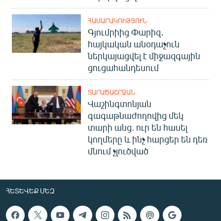
ՀԱՍԱՐԱԿՈՒԹՅՈՒՆ
Գյումրիից Փարիզ․
հայկական անօդաչուն
ներկայացվել է միջազգային
ցուցահանդեսում
ՏԱՐԱԾԱՇՐՋԱՆ
Վաշինգտոնյան
գագաթնաժողովից մեկ
տարի անց. ուր են հասել
կողմերը և ինչ հարցեր են դեռ
մնում չլուծված
ՀԵՏԵՎԵՔ ՄԵԶ