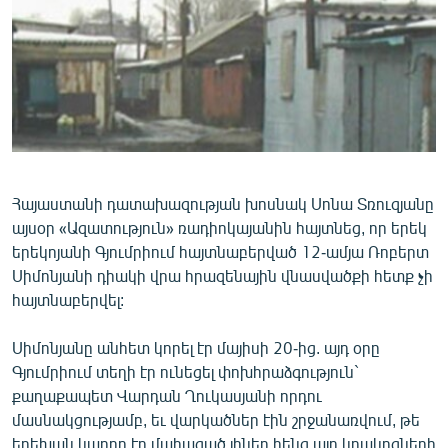
ՄԻՋԱԶԳԱՅԻՆ
ՄՇԱԿՈՒՅԹ
ՍՊՈՐՏ
ՄԵԿՆԱԲԱՆՈՒԹՅՈՒՆ
ՏՏ ԵՒ ԻՆՏԵՐՆԵՏ
ԿՈՐՈՆԱՎԻՐՈՒՍ
Հայաստանի դատախազության խոսնակ Սոնա Տռուզյանը
այսօր «Ազատություն» ռադիոկայանին հայտնեց, որ երեկ
ԱՐԽԻՎ
երեկոյանի Գյումրիում հայտնաբերված 12-ամյա Ռոբերտ
ՏԵՍԱՆՅՈՒԹԵՐ
Սիմոնյանի դիակի վրա հրազենային վնասվածքի հետք չի
հայտնաբերվել:
ԲԱՆԱՎԵՃ
ՁԳՏԵԼՈՎ ԼԱՎԱԳՈՒՅՆԻՆ
Սիմոնյանը անհետ կորել էր մայիսի 20-ից. այդ օրը
Գյումրիում տեղի էր ունեցել փոխհրաձգություն`
ՓՈԴՔԱՍԹ
քաղաքապետ Վարդան Ղուկասյանի որդու
մասնակցությամբ, եւ վարկածներ էին շրջանառվում, թե
Հայերեն
երեխան կարող էր մահացած լիներ հենց այդ կրակոցների