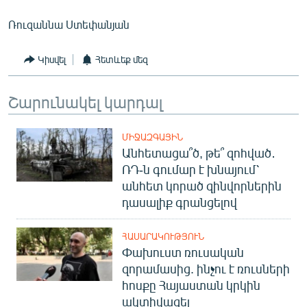
Ռուզաննա Ստեփանյան
Կիսվել
Հետևեք մեզ
Շարունակել կարդալ
ՄԻՋԱԶԳԱՅԻՆ
Անհետացա՞ծ, թե՞ զոհված․
ՌԴ-ն գումար է խնայում՝
անհետ կորած զինվորներին
դասալիք գրանցելով
ՀԱՍԱՐԱԿՈՒԹՅՈՒՆ
Փախուստ ռուսական
զորամասից. ինչու է ռուսների
հոսքը Հայաստան կրկին
ակտիվացել