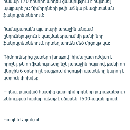
համար 170 դիմորդ արդեն ցանկություն է հայտնել
English
պայքարելու: Դիմորդների թվի աճ կա բնագիտական
ֆակուլտետներում:
Русский
Համալսարանն այս տարի առաջին անգամ
ՀԵՏԵՎԵՔ ՄԵԶ
ընդունելություն է կազմակերպում մի քանի նոր
ֆակուլտետներում, որտեղ արդեն մեծ մրցույթ կա:
Դիմորդներից շատերի խոսքով` հիմա շատ դժվար է
որոշել, թե որ ֆակուլտետը նշել առաջին հայտով, քանի որ
վերջին 6 օրերի ընթացքում մրցույթի պատկերը կարող է
«Ազատության» բոլոր կայքերը
կտրուկ փոխվել:
Ի դեպ, լրացված հայտից զատ դիմորդները յուրաքանչյուր
քննության համար պետք է վճարեն 1500-ական դրամ:
Կարլեն Ասլանյան