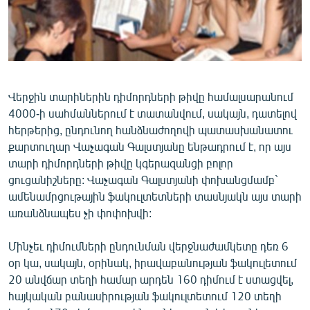
ՄԻՋԱԶԳԱՅԻՆ
ՄՇԱԿՈՒՅԹ
ՍՊՈՐՏ
ՄԵԿՆԱԲԱՆՈՒԹՅՈՒՆ
Վերջին տարիներին դիմորդների թիվը համալսարանում
ՏՏ ԵՒ ԻՆՏԵՐՆԵՏ
4000-ի սահմաններում է տատանվում, սակայն, դատելով
հերթերից, ընդունող հանձնաժողովի պատասխանատու
ԿՈՐՈՆԱՎԻՐՈՒՍ
քարտուղար Վաչագան Գալստյանը ենթադրում է, որ այս
ԱՐԽԻՎ
տարի դիմորդների թիվը կգերազանցի բոլոր
ցուցանիշները: Վաչագան Գալստյանի փոխանցմամբ`
ՏԵՍԱՆՅՈՒԹԵՐ
ամենամրցութային ֆակուլտետների տասնյակն այս տարի
ԲԱՆԱՎԵՃ
առանձնապես չի փոփոխվի:
ՁԳՏԵԼՈՎ ԼԱՎԱԳՈՒՅՆԻՆ
Մինչեւ դիմումների ընդունման վերջնաժամկետը դեռ 6
ՓՈԴՔԱՍԹ
օր կա, սակայն, օրինակ, իրավաբանության ֆակուլետում
20 անվճար տեղի համար արդեն 160 դիմում է ստացվել,
հայկական բանասիրության ֆակուլտետում 120 տեղի
Հայերեն