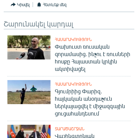
Կիսվել
Հետևեք մեզ
Շարունակել կարդալ
ՀԱՍԱՐԱԿՈՒԹՅՈՒՆ
Փախուստ ռուսական
զորամասից. ինչու է ռուսների
հոսքը Հայաստան կրկին
ակտիվացել
ՀԱՍԱՐԱԿՈՒԹՅՈՒՆ
Գյումրիից Փարիզ․
հայկական անօդաչուն
ներկայացվել է միջազգային
ցուցահանդեսում
ՏԱՐԱԾԱՇՐՋԱՆ
Վաշինգտոնյան