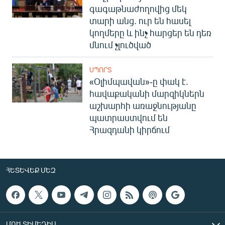
գագաթնաժողովից մեկ
տարի անց. ուր են հասել
կողմերը և ինչ հարցեր են դեռ
մնում չլուծված
ՍՊՈՐՏ
«Օլիմպավան»-ը փակ է.
հավաքականի մարզիկներն
աշխարհի առաջնությանը
պատրաստվում են
Հրազդանի կիրճում
ՀԵՏԵՎԵՔ ՄԵԶ
ՄՈՒԼՏԻՄԵԴԻԱ