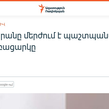
ԽԻՎ
անը մերժում է պաշտպա
 բացարկը
oogle-ում