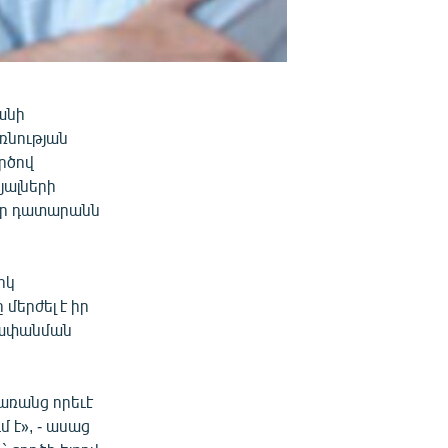
անի
ռնության
րծով
յալների
 որ դատարանն
րկ
մերժել է իր
խափանման
 առանց որեւէ
է», - ասաց