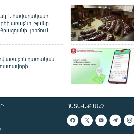
ակ է. հավաքականի
րհի առաջնությանը
Հրազդանի կիրճում
ծով առաջին դատական
 դատավորի
Ր
ՀԵՏԵՎԵՔ ՄԵԶ
ն