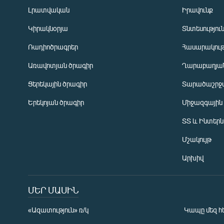
Լրատվական
Իրավունք
Կիրակնօրյա
Տնտեսությու
Ռադիոծրագրեր
Հասարակութ
Առավոտյան ծրագիր
Ղարաբաղյան
Ցերեկային ծրագիր
Տարածաշրջ
Հայերեն
Երեկոյան ծրագիր
Միջազգային
English
ՏՏ և Ինտեր
Русский
Մշակույթ
ՀԵՏԵՎԵՔ ՄԵԶ
Արխիվ
ՄԵՐ ՄԱՍԻՆ
«Ազատություն» ռ/կ
Կապը մեզ հ
«Ազատության» բոլոր կայքերը