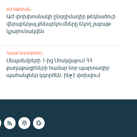
ՔԱՂԱՔԱԿԱՆ
ԱԺ փոխխոսնակի ընդդիմադիր թեկնածուի
վերաբերյալ քննարկումները եկող շաբաթ
կշարունակվեն
ՀԱՍԱՐԱԿՈՒԹՅՈՒՆ
Սեպտեմբերի 1-ից Մոսկվայում ՀՀ
քաղաքացիների համար նոր պարտադիր
պահանջներ կգործեն. ինչ է փոխվում