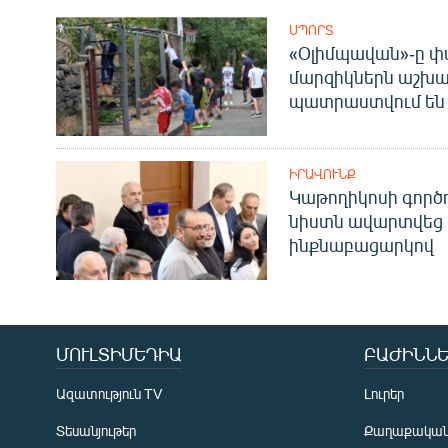
ՍՊՈՐՏ
«Օլիմպավան»-ը փ
մարզիկներն աշխա
պատրաստվում են 
ԻՐԱՎՈՒՆՔ
Կաթողիկոսի գոր
նիստն ավարտվեց
ինքնաբացարկով
ՄՈՒԼՏԻՄԵԴԻԱ
ԲԱԺԻՆՆԵ
Ազատություն TV
Լուրեր
Տեսանյութեր
Քաղաքակա