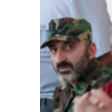
ՄԻՋԱԶԳԱՅԻՆ
ՄՇԱԿՈՒՅԹ
ՍՊՈՐՏ
ՄԵԿՆԱԲԱՆՈՒԹՅՈՒՆ
ՏՏ ԵՒ ԻՆՏԵՐՆԵՏ
ԿՈՐՈՆԱՎԻՐՈՒՍ
ԱՐԽԻՎ
ՏԵՍԱՆՅՈՒԹԵՐ
ԲԱՆԱՎԵՃ
ՁԳՏԵԼՈՎ ԼԱՎԱԳՈՒՅՆԻՆ
ՓՈԴՔԱՍԹ