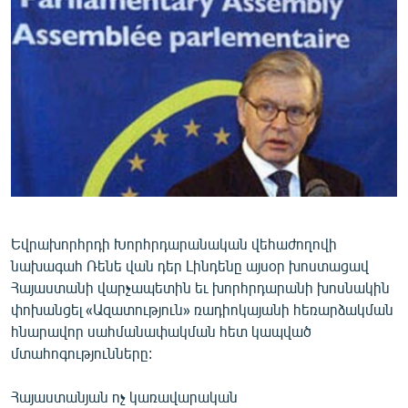
ՄԻՋԱԶԳԱՅԻՆ
ՄՇԱԿՈՒՅԹ
ՍՊՈՐՏ
ՄԵԿՆԱԲԱՆՈՒԹՅՈՒՆ
ՏՏ ԵՒ ԻՆՏԵՐՆԵՏ
ԿՈՐՈՆԱՎԻՐՈՒՍ
ԱՐԽԻՎ
Եվրախորհրդի Խորհրդարանական վեհաժողովի
ՏԵՍԱՆՅՈՒԹԵՐ
նախագահ Ռենե վան դեր Լինդենը այսօր խոստացավ
ԲԱՆԱՎԵՃ
Հայաստանի վարչապետին եւ խորհրդարանի խոսնակին
փոխանցել «Ազատություն» ռադիոկայանի հեռարձակման
ՁԳՏԵԼՈՎ ԼԱՎԱԳՈՒՅՆԻՆ
հնարավոր սահմանափակման հետ կապված
ՓՈԴՔԱՍԹ
մտահոգությունները:
Հայերեն
Հայաստանյան ոչ կառավարական