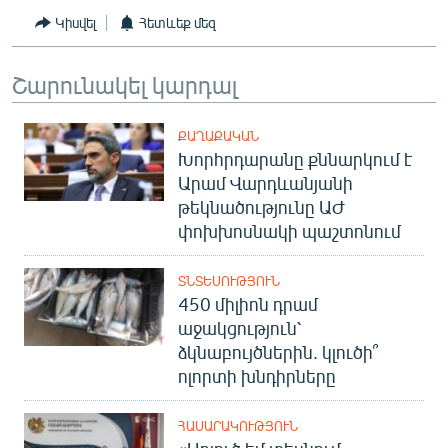
Կիսվել
Հետևեք մեզ
Շարունակել կարդալ
ՔԱՂԱՔԱԿԱՆ
Խորհրդարանը քննարկում է
Արամ Վարդևանյանի
թեկնածությունը ԱԺ
փոխխոսնակի պաշտոնում
ՏՆՏԵՍՈՒԹՅՈՒՆ
450 միլիոն դրամ
աջակցություն՝
ձկնաբույծներին. կլուծի՞
ոլորտի խնդիրները
ՀԱՍԱՐԱԿՈՒԹՅՈՒՆ