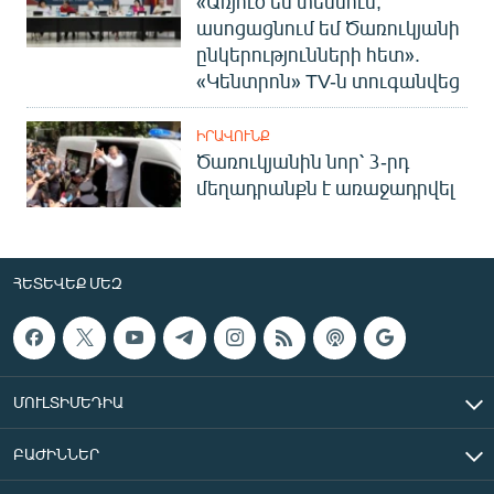
«Առյուծ եմ տեսնում,
ասոցացնում եմ Ծառուկյանի
ընկերությունների հետ».
«Կենտրոն» TV-ն տուգանվեց
ԻՐԱՎՈՒՆՔ
Ծառուկյանին նոր՝ 3-րդ
մեղադրանքն է առաջադրվել
ՀԵՏԵՎԵՔ ՄԵԶ
ՄՈՒԼՏԻՄԵԴԻԱ
ԲԱԺԻՆՆԵՐ