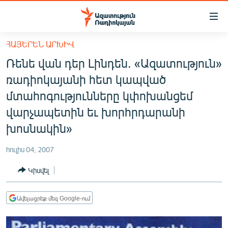
Մատչելիության
հղումներ
Անցնել
ՀԱՅԵՐԵՆ ԱՐԽԻՎ
հիմնական
ԱԶԱՏՈՒԹՅՈՒՆ TV
Ռենե վան դեր Լինդեն. «Ազատություն»
բովանդակությանը
ՀԱՅԱՍՏԱՆ
Անցնել
ռադիոկայանի հետ կապված
հիմնական
ՔԱՂԱՔԱԿԱՆ
մտահոգությունները կփոխանցեմ
մենյուին
ԸՆՏՐՈՒԹՅՈՒՆՆԵՐ 2026
վարչապետին եւ խորհրդարանի
Որոնում
խոսնակին»
ԻՐԱՎՈՒՆՔ
ՀԱՍԱՐԱԿՈՒԹՅՈՒՆ
հուլիս 04, 2007
ՏՆՏԵՍՈՒԹՅՈՒՆ
Կիսվել
ՂԱՐԱԲԱՂ
Ավելացրեք մեզ Google-ում
ՊԱՏԵՐԱԶՄԻ 6 ՇԱԲԱԹՆԵՐԸ
ՏԱՐԱԾԱՇՐՋԱՆ