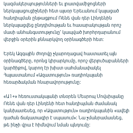
կազմակերպությունների եւ լրատվամիջոցների
English
ներկայացուցիչների հետ այսօր Երեւանում կայացած
Русский
հանդիպման ընթացքում Ռենե վան դեր Լինդենին
ներկայացվեց ընդդիմության եւ հասարակության որոշ
մասի անհանգստությունը՝ կապված խորհրդարանում
ՀԵՏԵՎԵՔ ՄԵԶ
վերջին օրերին քննարկվող օրինագծերի հետ:
Երեկ Ազգային ժողովը չկարողացավ հաստատել այն
օրինագծերը, որոնց կիրարկումը, որոշ վերլուծաբանների
կարծիքով, կարող էր խիստ սահմանափակել
«Ազատության» բոլոր կայքերը
Հայաստանում «Ազատություն» ռադիոկայանի
հեռարձակման հնարավորությունը:
«Ա1+» հեռուստակայանի տնօրեն Մեսրոպ Մովսիսյանը
Ռենե վան դեր Լինդենի հետ հանդիպման ժամանակ
կանխատեսեց, որ «Ազատություն» ռադիոկայանին «ավելի
դաժան ճակատագիր է սպասում»: Նա չմանրամասնեց,
թե ինչի վրա է հիմնվում նման պնդումը: