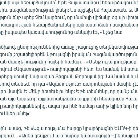
պանի այս հեռարձակումը` եթե Հայաստանում հեռարձակումն
ին, բազմակարծություն լիներ: Ես այցելել եմ Հայաստան, եւ մ
յուն ենք արել: Չեմ կարծում, որ մամուլի վիճակը զգալի փոփ
 արտադրության հեռարձակումները այն աստիճանի բազմակարծ
ը իսկապես կառավարությունից անկախ է», - նշեց նա:
ծիքով, ընտրություններից առաջ լրացուցիչ տեղեկատվությա
ցումը շոշափելիորեն կթուլացնի իրական բազմակարծություն
ն մատչելիությունը հայերի համար. - «Մենք ուշադրությամբ հ
րվում «Ազատություն» ռադիոկայանի հետ: Ես նամակ եմ ստա
րհրդարանի նախագահ Տիգրան Թորոսյանից: Նա նամակում ա
երով տեսնեմ, որ դա «Ազատություն» ռադիոկայանի մասին չէ, 
ի մասին է: Մենք հետեւելու ենք: Եթե տեսնենք, որ դա նշան
ան այս կարեւոր այլընտրանքային աղբյուրի հեռացումը Հայ
յլ ռադիոկայաններից, ապա դա ինձ համար առիթ կլինի նոր
ւններ անել»:
տին ասաց, թե «Ազատության» հարցը կբարձրացնի ԵԱՀԿ-ի 
դում. - «Ամեն դեպքում այս հարցը կարտացոլվի Վիեննայու