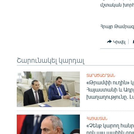
մշտական խորհ
Հրայր Թամրազ
Կիսվել
Շարունակել կարդալ
ՏԱՐԱԾԱՇՐՋԱՆ
«Թրամփի ուղին» կ
Հայաստանի և Ադր
խաղաղությունը. Լ
ՀԱՅԱՍՏԱՆ
«Չենք կարող հանր
որն այս պահին գոյո