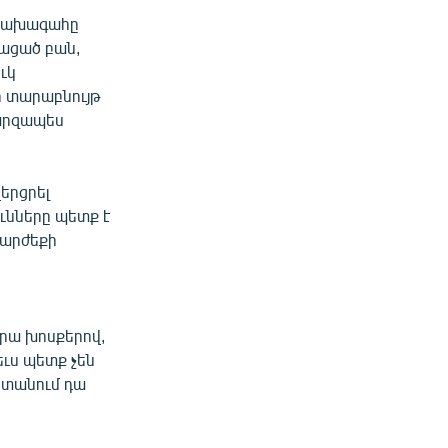
: Նախագահը
ացած բան,
ւկ
ր տարաբնույթ
պարզապես
երցրել
ւնները պետք է
 արժեքի
նրա խոսքերով,
եւս պետք չեն
աստանում դա