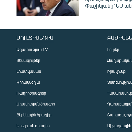
Փաշինյանը՝ ԵՄ ա
ՄՈՒԼՏԻՄԵԴԻԱ
ԲԱԺԻՆՆԵ
Ազատություն TV
Լուրեր
Տեսանյութեր
Քաղաքակա
Լրատվական
Իրավունք
Կիրակնօրյա
Տնտեսությու
Ռադիոծրագրեր
Հասարակութ
Առավոտյան ծրագիր
Ղարաբաղյան
Ցերեկային ծրագիր
Տարածաշրջ
Հայերեն
Երեկոյան ծրագիր
Միջազգային
English