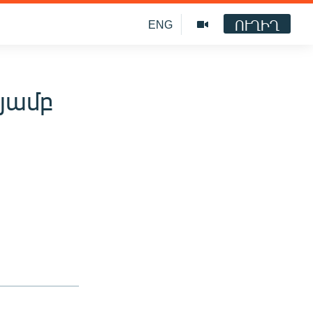
ՈՒՂԻՂ
ENG
թյամբ