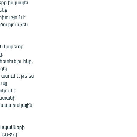
երը իսկապես
ենք
ոխություն է
ություն չեն
ն կարեւոր
ը,
ետեւելու ենք,
ցել
սում է, թե ես
այլ
ակում է
աստանի
 հրապարակային
դեսպանների
մ ԵԱՀԿ-ի