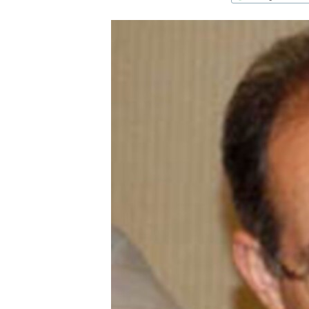
ՄԻՋԱԶԳԱՅԻՆ
ՄՇԱԿՈՒՅԹ
ՍՊՈՐՏ
ՄԵԿՆԱԲԱՆՈՒԹՅՈՒՆ
ՏՏ ԵՒ ԻՆՏԵՐՆԵՏ
ԿՈՐՈՆԱՎԻՐՈՒՍ
ԱՐԽԻՎ
ՏԵՍԱՆՅՈՒԹԵՐ
ԲԱՆԱՎԵՃ
ՁԳՏԵԼՈՎ ԼԱՎԱԳՈՒՅՆԻՆ
ՓՈԴՔԱՍԹ