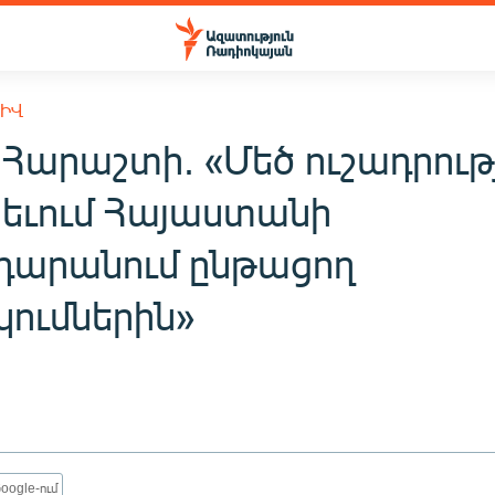
ԽԻՎ
 Հարաշտի. «Մեծ ուշադրու
տեւում Հայաստանի
դարանում ընթացող
կումներին»
oogle-ում