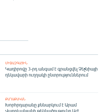
ՄԻՋԱԶԳԱՅԻՆ
Կադիրովը 3-րդ անգամ է գրանցվել Չեչնիայի
ղեկավարի ուղղակի ընտրություններում
ՔԱՂԱՔԱԿԱՆ
Խորհրդարանը քննարկում է Արամ
Վարդևանյանի թեկնածությունը ԱԺ