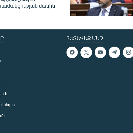
նդամակցության մասին
Ր
ՀԵՏԵՎԵՔ ՄԵԶ
ն
ն
յուն
 խնդիր
ան