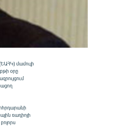
ԵԱՀԿ) մամուլի
բթի օրը
զրույցում
թացող
որհրդարանի
ային ռադիոյի
բոլորս