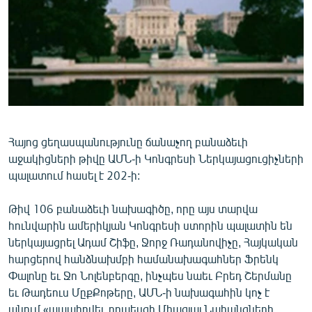
ՄԻՋԱԶԳԱՅԻՆ
ՄՇԱԿՈՒՅԹ
ՍՊՈՐՏ
ՄԵԿՆԱԲԱՆՈՒԹՅՈՒՆ
ՏՏ ԵՒ ԻՆՏԵՐՆԵՏ
ԿՈՐՈՆԱՎԻՐՈՒՍ
Հայոց ցեղասպանությունը ճանաչող բանաձեւի
աջակիցների թիվը ԱՄՆ-ի Կոնգրեսի Ներկայացուցիչների
ԱՐԽԻՎ
պալատում հասել է 202-ի:
ՏԵՍԱՆՅՈՒԹԵՐ
Թիվ 106 բանաձեւի նախագիծը, որը այս տարվա
ԲԱՆԱՎԵՃ
հունվարին ամերիկյան Կոնգրեսի ստորին պալատին են
ՁԳՏԵԼՈՎ ԼԱՎԱԳՈՒՅՆԻՆ
ներկայացրել Ադամ Շիֆը, Ջորջ Ռադանովիչը, Հայկական
հարցերով հանձնախմբի համանախագահներ Ֆրենկ
ՓՈԴՔԱՍԹ
Փալոնը եւ Ջո Նոլենբերգը, ինչպես նաեւ Բրեդ Շերմանը
եւ Թադեուս ՄըքՔոթերը, ԱՄՆ-ի նախագահին կոչ է
Հայերեն
անում «ապահովել, որպեսզի Միացյալ Նահանգների