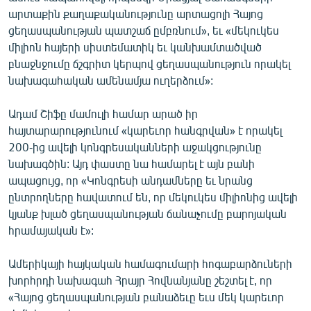
English
արտաքին քաղաքականությունը արտացոլի Հայոց
ցեղասպանության պատշաճ ըմբռնում», եւ «մեկուկես
Русский
միլիոն հայերի սիստեմատիկ եւ կանխամտածված
բնաջնջումը ճշգրիտ կերպով ցեղասպանություն որակել
ՀԵՏԵՎԵՔ ՄԵԶ
նախագահական ամենամյա ուղերձում»:
Ադամ Շիֆը մամուլի համար արած իր
հայտարարությունում «կարեւոր հանգրվան» է որակել
200-ից ավելի կոնգրեսականների աջակցությունը
նախագծին: Այդ փաստը նա համարել է այն բանի
«Ազատության» բոլոր կայքերը
ապացույց, որ «Կոնգրեսի անդամները եւ նրանց
ընտրողները հավատում են, որ մեկուկես միլիոնից ավելի
կյանք խլած ցեղասպանության ճանաչումը բարոյական
հրամայական է»:
Ամերիկայի հայկական համագումարի հոգաբարձուների
խորհրդի նախագահ Հրայր Հովնանյանը շեշտել է, որ
«Հայոց ցեղասպանության բանաձեւը եւս մեկ կարեւոր