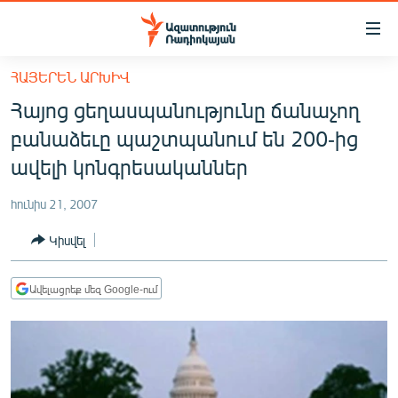
Մատչելիության
հղումներ
Անցնել
ՀԱՅԵՐԵՆ ԱՐԽԻՎ
հիմնական
ԱԶԱՏՈՒԹՅՈՒՆ TV
Հայոց ցեղասպանությունը ճանաչող
բովանդակությանը
ՀԱՅԱՍՏԱՆ
Անցնել
բանաձեւը պաշտպանում են 200-ից
հիմնական
ՔԱՂԱՔԱԿԱՆ
ավելի կոնգրեսականներ
մենյուին
ԸՆՏՐՈՒԹՅՈՒՆՆԵՐ 2026
Որոնում
հունիս 21, 2007
ԻՐԱՎՈՒՆՔ
Կիսվել
ՀԱՍԱՐԱԿՈՒԹՅՈՒՆ
ՏՆՏԵՍՈՒԹՅՈՒՆ
Ավելացրեք մեզ Google-ում
ՂԱՐԱԲԱՂ
ՊԱՏԵՐԱԶՄԻ 6 ՇԱԲԱԹՆԵՐԸ
ՏԱՐԱԾԱՇՐՋԱՆ