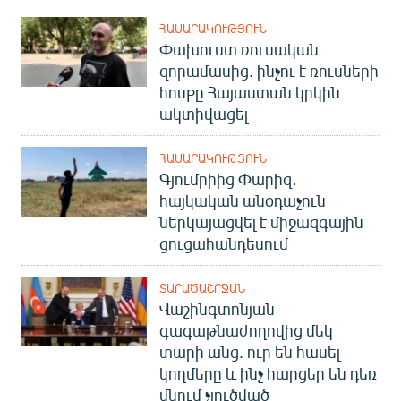
ՀԱՍԱՐԱԿՈՒԹՅՈՒՆ
Փախուստ ռուսական
զորամասից. ինչու է ռուսների
հոսքը Հայաստան կրկին
ակտիվացել
ՀԱՍԱՐԱԿՈՒԹՅՈՒՆ
Գյումրիից Փարիզ․
հայկական անօդաչուն
ներկայացվել է միջազգային
ցուցահանդեսում
ՏԱՐԱԾԱՇՐՋԱՆ
Վաշինգտոնյան
գագաթնաժողովից մեկ
տարի անց. ուր են հասել
կողմերը և ինչ հարցեր են դեռ
մնում չլուծված