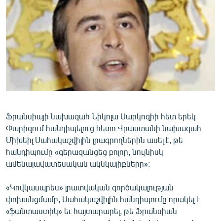
ՄԻՋԱԶԳԱՅԻՆ
ՄՇԱԿՈՒՅԹ
ՍՊՈՐՏ
ՄԵԿՆԱԲԱՆՈՒԹՅՈՒՆ
ՏՏ ԵՒ ԻՆՏԵՐՆԵՏ
ԿՈՐՈՆԱՎԻՐՈՒՍ
ԱՐԽԻՎ
Ֆրանսիայի նախագահ Նիկոլա Սարկոզիի հետ երեկ
Փարիզում հանդիպելուց հետո Վրաստանի նախագահ
ՏԵՍԱՆՅՈՒԹԵՐ
Միխեիլ Սահակաշվիլին լրագրողներին ասել է, թե
ԲԱՆԱՎԵՃ
հանդիպումը «գերազանցեց բոլոր, նույնիսկ
ամենալավատեսական ակնկալիքները»:
ՁԳՏԵԼՈՎ ԼԱՎԱԳՈՒՅՆԻՆ
ՓՈԴՔԱՍԹ
«Կովկասպրես» լրատվական գործակալության
փոխանցմամբ, Սահակաշվիլին հանդիպումը որակել է
«ֆանտաստիկ» եւ հայտարարել, թե Ֆրանսիան
Հայերեն