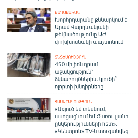
ՔԱՂԱՔԱԿԱՆ
Խորհրդարանը քննարկում է
Արամ Վարդևանյանի
թեկնածությունը ԱԺ
փոխխոսնակի պաշտոնում
ՏՆՏԵՍՈՒԹՅՈՒՆ
450 միլիոն դրամ
աջակցություն՝
ձկնաբույծներին. կլուծի՞
ոլորտի խնդիրները
ՀԱՍԱՐԱԿՈՒԹՅՈՒՆ
«Առյուծ եմ տեսնում,
ասոցացնում եմ Ծառուկյանի
ընկերությունների հետ».
«Կենտրոն» TV-ն տուգանվեց