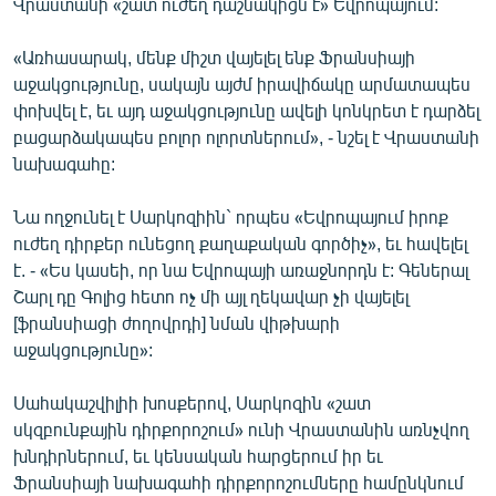
Վրաստանի «շատ ուժեղ դաշնակիցն է» Եվրոպայում:
English
«Առհասարակ, մենք միշտ վայելել ենք Ֆրանսիայի
Русский
աջակցությունը, սակայն այժմ իրավիճակը արմատապես
փոխվել է, եւ այդ աջակցությունը ավելի կոնկրետ է դարձել
ՀԵՏԵՎԵՔ ՄԵԶ
բացարձակապես բոլոր ոլորտներում», - նշել է Վրաստանի
նախագահը:
Նա ողջունել է Սարկոզիին` որպես «Եվրոպայում իրոք
ուժեղ դիրքեր ունեցող քաղաքական գործիչ», եւ հավելել
է. - «Ես կասեի, որ նա Եվրոպայի առաջնորդն է: Գեներալ
«Ազատության» բոլոր կայքերը
Շարլ դը Գոլից հետո ոչ մի այլ ղեկավար չի վայելել
[ֆրանսիացի ժողովրդի] նման վիթխարի
աջակցությունը»:
Սահակաշվիլիի խոսքերով, Սարկոզին «շատ
սկզբունքային դիրքորոշում» ունի Վրաստանին առնչվող
խնդիրներում, եւ կենսական հարցերում իր եւ
Ֆրանսիայի նախագահի դիրքորոշումները համընկնում