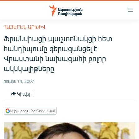
Մատչելիության
հղումներ
Անցնել
ՀԱՅԵՐԵՆ ԱՐԽԻՎ
հիմնական
ԱԶԱՏՈՒԹՅՈՒՆ TV
Ֆրանսիացի պաշտոնակցի հետ
բովանդակությանը
ՀԱՅԱՍՏԱՆ
Անցնել
հանդիպումը գերազանցել է
հիմնական
ՔԱՂԱՔԱԿԱՆ
Վրաստանի նախագահի բոլոր
մենյուին
ԸՆՏՐՈՒԹՅՈՒՆՆԵՐ 2026
ակնկալիքները
Որոնում
ԻՐԱՎՈՒՆՔ
հունիս 14, 2007
ՀԱՍԱՐԱԿՈՒԹՅՈՒՆ
Կիսվել
ՏՆՏԵՍՈՒԹՅՈՒՆ
ՂԱՐԱԲԱՂ
Ավելացրեք մեզ Google-ում
ՊԱՏԵՐԱԶՄԻ 6 ՇԱԲԱԹՆԵՐԸ
ՏԱՐԱԾԱՇՐՋԱՆ