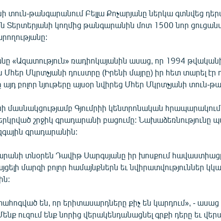
նի տուն-թանգարանում Բելլա Քոչարյանը ներկա գտնվեց դե
են Տերտերյանի կողմից թանգարանին մոտ 1500 նոր ցուցանմ
րողությանը:
անը «Ազատություն» ռադիոկայանին ասաց, որ 1994 թվակա
Մհեր Մկրտչյանի դուստրը (Իրենի մայրը) իր հետ տարել էր
 այդ բոլոր նյութերը այսօր նվիրեց Մհեր Մկրտչյանի տուն-
անի մասնակցությամբ Գյումրիի կենտրոնական հրապարակում
երկրված շրջիկ գրադարանի բացումը: Նախաձեռնությունը 
գային գրադարանին:
արանի տնօրեն Դավիթ Սարգսյանը իր խոսքում հավաստիացրե
ցելի մարզի բոլոր համայնքներն եւ նվիրատվություններ կ
ին:
մտահոգված են, որ երիտասարդները քիչ են կարդում», - ասաց 
«Մենք ուզում ենք նորից վերակենդանացնել գրքի դերը եւ վեր