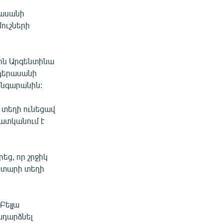
րասանի
ուշների
նին Արգենտինա
 դերասանի
թանգարանին:
 տեղի ունեցավ
պատկանում է
ց, որ շրջիկ
կատարի տեղի
Բելլա
ադարձնել