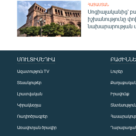
ՀԱՅԱՍՏԱՆ
Սոցիալականից՝ բա
իշխանությունը փո
նախարարության 
ՄՈՒԼՏԻՄԵԴԻԱ
ԲԱԺԻՆՆԵ
Ազատություն TV
Լուրեր
Տեսանյութեր
Քաղաքակա
Լրատվական
Իրավունք
Կիրակնօրյա
Տնտեսությու
Ռադիոծրագրեր
Հասարակութ
Առավոտյան ծրագիր
Ղարաբաղյան