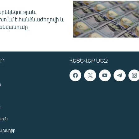
րեկեցության.
խո՞ւմ է հանձնաժողովի և
անվանումը
Ր
ՀԵՏԵՎԵՔ ՄԵԶ
ն
ն
յուն
 խնդիր