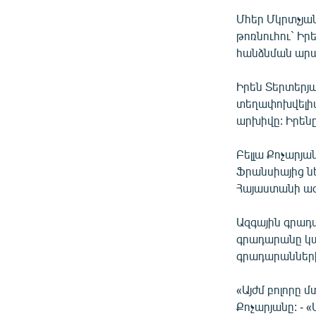
ՄԻՋԱԶԳԱՅԻՆ
Մհեր Մկրտչյա
ՄՇԱԿՈՒՅԹ
թոռնուհու` Իր
ՍՊՈՐՏ
հանձնման արա
ՄԵԿՆԱԲԱՆՈՒԹՅՈՒՆ
Իրեն Տերտերյ
ՏՏ ԵՒ ԻՆՏԵՐՆԵՏ
տեղափոխվելիս 
արխիվը: Իրենը
ԿՈՐՈՆԱՎԻՐՈՒՍ
ԱՐԽԻՎ
Բելլա Քոչարյ
Ֆրանսիայից ն
ՏԵՍԱՆՅՈՒԹԵՐ
Հայաստանի ազ
ԲԱՆԱՎԵՃ
Ազգային գրադ
ՁԳՏԵԼՈՎ ԼԱՎԱԳՈՒՅՆԻՆ
գրադարանը կայ
ՓՈԴՔԱՍԹ
գրադարաններ
«Այժմ բոլորը 
Քոչարյանը: - 