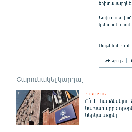
երիտասարդներ
Նախատեսված է
կենտրոնի սան
Սաթենիկ Վանցյ
Կիսվել
Շարունակել կարդալ
ՀԱՅԱՍՏԱՆ
Ո՞ւմ է հանձնվելու
նախարարը գործը
ներկայացրել