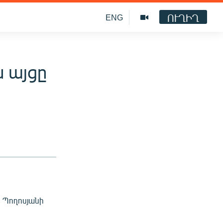
ՈՒՂԻՂ
ENG
 այցը
 Պողոսյանի