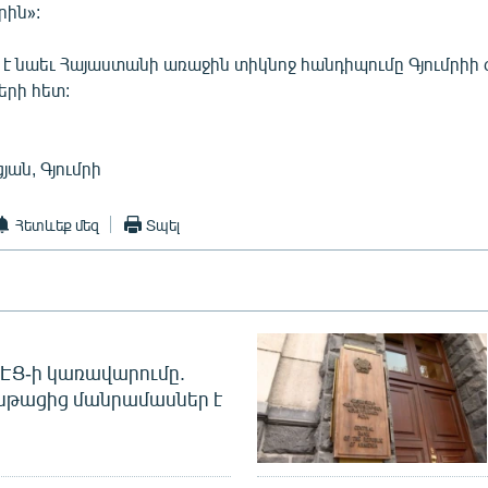
ին»:
 նաեւ Հայաստանի առաջին տիկնոջ հանդիպումը Գյումրի
երի հետ:
ան, Գյումրի
Հետևեք մեզ
Տպել
 ՀԷՑ-ի կառավարումը.
նթացից մանրամասներ է