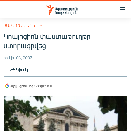
Մատչելիության
հղումներ
Անցնել
ՀԱՅԵՐԵՆ ԱՐԽԻՎ
հիմնական
ԱԶԱՏՈՒԹՅՈՒՆ TV
Կոալիցիոն փաստաթուղթը
բովանդակությանը
ՀԱՅԱՍՏԱՆ
Անցնել
ստորագրվեց
հիմնական
ՔԱՂԱՔԱԿԱՆ
մենյուին
հունիս 06, 2007
ԸՆՏՐՈՒԹՅՈՒՆՆԵՐ 2026
Որոնում
Կիսվել
ԻՐԱՎՈՒՆՔ
ՀԱՍԱՐԱԿՈՒԹՅՈՒՆ
Ավելացրեք մեզ Google-ում
ՏՆՏԵՍՈՒԹՅՈՒՆ
ՂԱՐԱԲԱՂ
ՊԱՏԵՐԱԶՄԻ 6 ՇԱԲԱԹՆԵՐԸ
ՏԱՐԱԾԱՇՐՋԱՆ