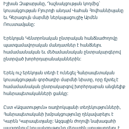
Իշխան Զաքարյանը, Դաշնակցության կողմից`
English
կուսակցության Բյուրոյի անդամ Վահան Հովհաննիսյանը
Русский
եւ Գերագույն մարմնի ներկայացուցիչ Արմեն
Ռուստամյանը:
ՀԵՏԵՎԵՔ ՄԵԶ
Երեկոյան Կենտրոնական ընտրական հանձնաժողովը
պատգամավորական մանդատներ է հանձնելու
համամասնական եւ մեծամասնական ընտրակարգերով
ընտրված խորհրդարանականներին:
«Ազատության» բոլոր կայքերը
Երեկ ուշ երեկոյան տեղի է ունեցել Հանրապետական
կուսակցության գործադիր մարմնի նիստը, որը ճշտել է
համամասնական ընտրակարգով խորհրդարան անցնելիք
հանրապետականների ցանկը:
Ըստ «Ազատություն» ռադիոկայանի տեղեկությունների,
Հանրապետականի խմբակցությունը ղեկավարելու է
Կարեն Կարապետյանը: Ազգային ժողովի նախագահի
պաշտոնում կուսակցությունը վերստին առաջադրելու է