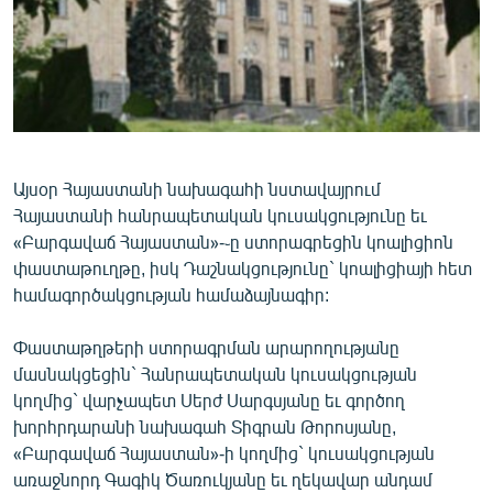
ՄԻՋԱԶԳԱՅԻՆ
ՄՇԱԿՈՒՅԹ
ՍՊՈՐՏ
ՄԵԿՆԱԲԱՆՈՒԹՅՈՒՆ
ՏՏ ԵՒ ԻՆՏԵՐՆԵՏ
Այսօր Հայաստանի նախագահի նստավայրում
Հայաստանի հանրապետական կուսակցությունը եւ
ԿՈՐՈՆԱՎԻՐՈՒՍ
«Բարգավաճ Հայաստան»-֊ը ստորագրեցին կոալիցիոն
ԱՐԽԻՎ
փաստաթուղթը, իսկ Դաշնակցությունը` կոալիցիայի հետ
համագործակցության համաձայնագիր:
ՏԵՍԱՆՅՈՒԹԵՐ
ԲԱՆԱՎԵՃ
Փաստաթղթերի ստորագրման արարողությանը
մասնակցեցին` Հանրապետական կուսակցության
ՁԳՏԵԼՈՎ ԼԱՎԱԳՈՒՅՆԻՆ
կողմից` վարչապետ Սերժ Սարգսյանը եւ գործող
ՓՈԴՔԱՍԹ
խորհրդարանի նախագահ Տիգրան Թորոսյանը,
«Բարգավաճ Հայաստան»-ի կողմից` կուսակցության
Հայերեն
առաջնորդ Գագիկ Ծառուկյանը եւ ղեկավար անդամ