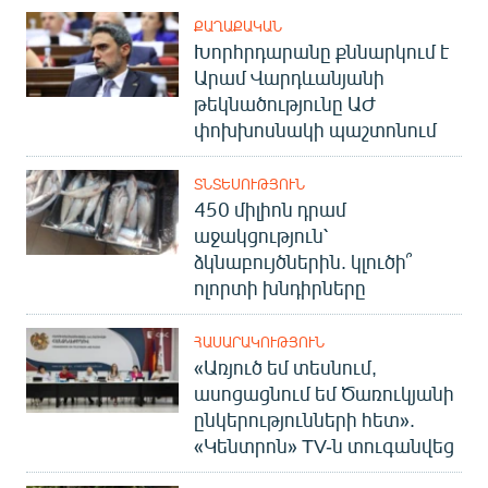
ՔԱՂԱՔԱԿԱՆ
Խորհրդարանը քննարկում է
Արամ Վարդևանյանի
թեկնածությունը ԱԺ
փոխխոսնակի պաշտոնում
ՏՆՏԵՍՈՒԹՅՈՒՆ
450 միլիոն դրամ
աջակցություն՝
ձկնաբույծներին. կլուծի՞
ոլորտի խնդիրները
ՀԱՍԱՐԱԿՈՒԹՅՈՒՆ
«Առյուծ եմ տեսնում,
ասոցացնում եմ Ծառուկյանի
ընկերությունների հետ».
«Կենտրոն» TV-ն տուգանվեց