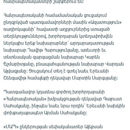
հանրապետականների շարքերում են:
Հանրապետականի համամասնական ցուցակում
ընդգրկված պատգամավորների մասին «Ազատություն»
ռադիոկայանի` հավաստի աղբյուրներից ստացած
տեղեկություններով, խորհրդարան կտեղափոխվեն
ներկայիս երեք նախարարներ` արդարադատության
նախարար Դավիթ Հարությունյանը, առեւտրի եւ
տնտեսական զարգացման նախարար Կարեն
Ճշմարիտյանը, բնապահպանության նախարար Վարդան
Այվազյանը: Ցուցակում տեղ է գտել նաեւ Երեւանի
Շենգավիթ համայնքի ղեկավար Մարտին Սարգսյանը:
Պատգամավոր կդառնա գործող խորհրդարանի
«Հանրապետական» խմբակցության ղեկավար Գալուստ
Սահակյանը, ինչպես նաեւ նրա որդին` Երեւանի նախկին
փոխքաղաքապետ Արման Սահակյանը:
«ՄԱՊ» ընկերության սեփականատեր Ալեքսան