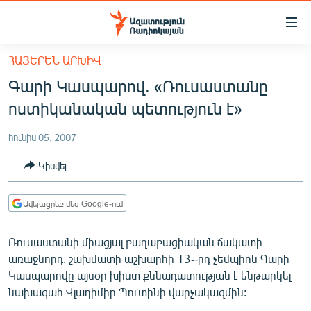
Մատչելիության
հղումներ
Անցնել
ՀԱՅԵՐԵՆ ԱՐԽԻՎ
հիմնական
ԱԶԱՏՈՒԹՅՈՒՆ TV
Գարի Կասպարով. «Ռուսաստանը
բովանդակությանը
ՀԱՅԱՍՏԱՆ
Անցնել
ոստիկանական պետություն է»
հիմնական
ՔԱՂԱՔԱԿԱՆ
մենյուին
հունիս 05, 2007
ԸՆՏՐՈՒԹՅՈՒՆՆԵՐ 2026
Որոնում
Կիսվել
ԻՐԱՎՈՒՆՔ
ՀԱՍԱՐԱԿՈՒԹՅՈՒՆ
Ավելացրեք մեզ Google-ում
ՏՆՏԵՍՈՒԹՅՈՒՆ
Ռուսաստանի միացյալ քաղաքացիական ճակատի
ՂԱՐԱԲԱՂ
առաջնորդ, շախմատի աշխարհի 13֊-րդ չեմպիոն Գարի
ՊԱՏԵՐԱԶՄԻ 6 ՇԱԲԱԹՆԵՐԸ
Կասպարովը այսօր խիստ քննադատության է ենթարկել
նախագահ Վլադիմիր Պուտինի վարչակազմին:
ՏԱՐԱԾԱՇՐՋԱՆ