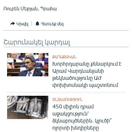
English
Ռուբեն Մելոյան, Պրահա
Русский
Կիսվել
Հետևեք մեզ
ՀԵՏԵՎԵՔ ՄԵԶ
Շարունակել կարդալ
ՔԱՂԱՔԱԿԱՆ
Խորհրդարանը քննարկում է
Արամ Վարդևանյանի
«Ազատության» բոլոր կայքերը
թեկնածությունը ԱԺ
փոխխոսնակի պաշտոնում
ՏՆՏԵՍՈՒԹՅՈՒՆ
450 միլիոն դրամ
աջակցություն՝
ձկնաբույծներին. կլուծի՞
ոլորտի խնդիրները