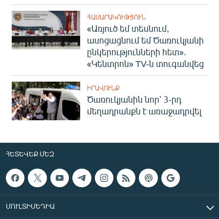
ՀԱՍԱՐԱԿՈՒԹՅՈՒՆ
«Առյուծ եմ տեսնում,
ասոցացնում եմ Ծառուկյանի
ընկերությունների հետ».
«Կենտրոն» TV-ն տուգանվեց
ԻՐԱՎՈՒՆՔ
Ծառուկյանին նոր՝ 3-րդ
մեղադրանքն է առաջադրվել
ՀԵՏԵՎԵՔ ՄԵԶ
ՄՈՒԼՏԻՄԵԴԻԱ