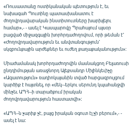
ՄԻՋԱԶԳԱՅԻՆ
«Ռուսաստանը ոստիկանական պետություն է, եւ
նախագահ Պուտինը պատասխանատու է
ՄՇԱԿՈՒՅԹ
ժողովրդավարական ինստիտուտները խարխլելու
ՍՊՈՐՏ
համար»,֊ - ասել է Կասպարովը Պրահայում այսօր
բացված միջազգային խորհրդաժողովում, որի թեման է՝
ՄԵԿՆԱԲԱՆՈՒԹՅՈՒՆ
«Ժողովրդավարություն եւ անվտանգություն՝
ՏՏ ԵՒ ԻՆՏԵՐՆԵՏ
սկզբունքային արժեքներ եւ ուժեղ քաղաքականություն»:
ԿՈՐՈՆԱՎԻՐՈՒՍ
Միաժամանակ խորհրդաժողովին մասնակցող Բելառուսի
ԱՐԽԻՎ
ընդդիմության առաջնորդ Ալեքսանդր Միլինկեւիչը
«Ազատություն» ռադիոկայանին տված հարցազրույցում
ՏԵՍԱՆՅՈՒԹԵՐ
կարծիք է հայտնել, որ «մեկ-֊երկու սերունդ կպահանջվի
ԲԱՆԱՎԵՃ
մինչեւ ԱՊՀ-֊ի տարածքում իրական
ժողովրդավարություն հաստատվի»:
ՁԳՏԵԼՈՎ ԼԱՎԱԳՈՒՅՆԻՆ
ՓՈԴՔԱՍԹ
«ԱՊՀ֊-ն չարիք չէ, բայց իրական օգուտ էլ չի բերում»,֊ -
ասել է նա:
Հայերեն